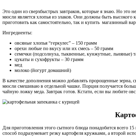
Это один из сверхбыстрых завтраков, которые я знаю. Но это
мюсли является хлопья из злаков. Они должны быть высокого 
приготовить как самостоятельно, так и купить магазинный вар
Ингредиенты:
овсяные хлопья “геркулес” – 150 грамм
орехи любые по вкусу или их смесь – 50 грамм
семечки (подсолнуха, тыквенные, кунжутные, льняные) та
цукаты и сухофрукты – 30 грамм
мед
молоко (йогурт домашний)
В качестве дополнения можно добавлять пророщенные зерна, с
мюсли смешиваю в отдельной чашке. Порция получается больш
чайную ложку меда. Завтрак готов. Кстати, если вы любите овс
Карто
Для приготовления этого сытного блюда понадобится всего 15 
способ подразумевает резку картофеля кружками, а второй испо