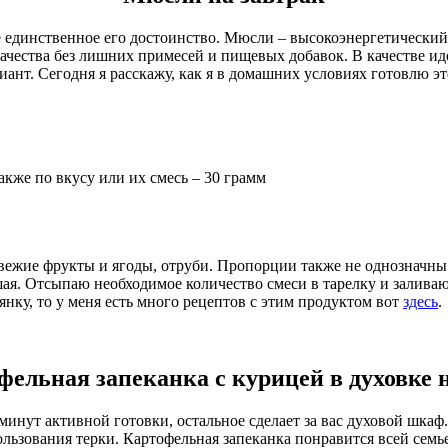
 не единственное его достоинство. Мюсли – высокоэнергетическ
качества без лишних примесей и пищевых добавок. В качестве и
иант. Сегодня я расскажу, как я в домашних условиях готовлю э
кже по вкусу или их смесь – 30 грамм
вежие фрукты и ягоды, отруби. Пропорции также не однозначны
ая. Отсыпаю необходимое количество смеси в тарелку и залива
янку, то у меня есть много рецептов с этим продуктом вот
здесь
.
фельная запеканка с курицей в духовке н
минут активной готовки, остальное сделает за вас духовой шкаф
льзования терки. Картофельная запеканка понравится всей семье