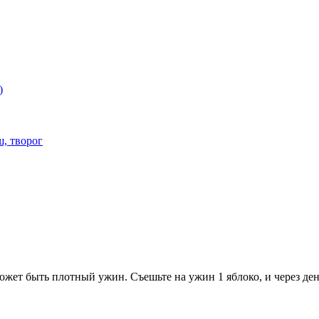
)
ш, творог
может быть плотный ужин. Съешьте на ужин 1 яблоко, и через де