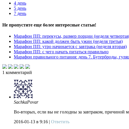
4 день
5 день
7 день
Не пропустите еще более интересные статьи!
Марафон ПП: перекусы, размер порции (неделя четвертая
Марафон ПП: какой должен быть ужин (неделя третья)
Марафон ПП: утро начинается с завтрака (неделя вторая)
Марафон ПП: с чего начать питаться правильно
Марафон правильного питания: день 7. Бутерброды, гуля
1
комментарий
SachkaPovar
Во-вторых, если вы не голодны за завтраком, причиной 
2016-01-13
в 9:16 |
Ответить