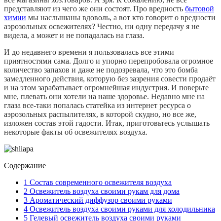
представляют из чего же они состоят. Про вредность
бытовой
химии
мы наслышаны вдоволь, а вот кто говорит о вредности
аэрозольных освежителях? Честно, ни одну передачу я не
видела, а может и не попадалась на глаза.
И до недавнего времени я пользовалась все этими
приятностями сама. Долго и упорно перепробовала огромное
количество запахов и даже не подозревала, что это бомба
замедленного действия, которую без зазрения совести продаёт
и на этом зарабатывает огромнейшая индустрия. И поверьте
мне, плевать они хотели на наше здоровье. Недавно мне на
глаза все-таки попалась статейка из интернет ресурса о
аэрозольных распылителях, в которой скудно, но все же,
изложен состав этой гадости. Итак, приготовьтесь услышать
некоторые факты об освежителях воздуха.
Содержание
1
Состав современного освежителя воздуха
2
Освежитель воздуха своими рукам для дома
3
Ароматический диффузор своими руками
4
Освежитель воздуха своими руками для холодильника
5
Гелевый освежитель воздуха своими руками