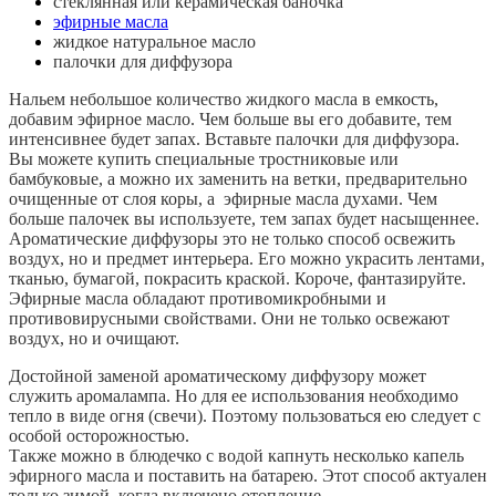
стеклянная или керамическая баночка
эфирные масла
жидкое натуральное масло
палочки для диффузора
Нальем небольшое количество жидкого масла в емкость,
добавим эфирное масло. Чем больше вы его добавите, тем
интенсивнее будет запах. Вставьте палочки для диффузора.
Вы можете купить специальные тростниковые или
бамбуковые, а можно их заменить на ветки, предварительно
очищенные от слоя коры, а эфирные масла духами. Чем
больше палочек вы используете, тем запах будет насыщеннее.
Ароматические диффузоры это не только способ освежить
воздух, но и предмет интерьера. Его можно украсить лентами,
тканью, бумагой, покрасить краской. Короче, фантазируйте.
Эфирные масла обладают противомикробными и
противовирусными свойствами. Они не только освежают
воздух, но и очищают.
Достойной заменой ароматическому диффузору может
служить аромалампа. Но для ее использования необходимо
тепло в виде огня (свечи). Поэтому пользоваться ею следует с
особой осторожностью.
Также можно в блюдечко с водой капнуть несколько капель
эфирного масла и поставить на батарею. Этот способ актуален
только зимой, когда включено отопление.