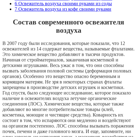
6
Освежитель воздуха своими руками из соды
7
Освежитель воздуха из кофе своими руками
Состав современного освежителя
воздуха
В 2007 году были исследования, которые показали, что 12
освежителей из 14 содержат вещества, называемые фталатами.
Это химическое вещество добавляют в тысячи продуктов.
Начиная от стройматериалов, заканчивая косметикой и
детскими игрушками. Весь ужас в том, что они способны
вызвать заболевания половой системы (деформация половых
органов). Особенно это вещество опасно беременным и
кормящим матерям. Не зря в некоторых странах фталаты
запрещены в производстве детских игрушек и косметики.
Год спустя, было следующее исследование, которое показало
наличие в освежителях воздуха летучие органические
соединения (ЛОС). Химические вещества, которые также
добавляют во многие потребительские товары (клей,
косметика, моющие и чистящие средства). Коварность их
состоит в том, что испаряются они медленно и воздействуют
на организм постепенно. ЛОС способны вызывать поражения
почек, печени и даже головного мозга. И еще, запомните, ни
один аэрозоль не устраняет запах, а маскирует, воздействуя на