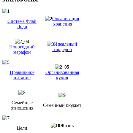
Организация
Система Флай
хранения
Леди
Идеальный
Новогодний
гардероб
марафон
Правильное
Организованная
питание
кухня
Семейные
Семейный бюджет
отношения
Жизнь
Цели