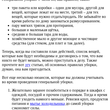
три пакета или коробки – один для мусора, другой для
вещей, которые лежат не на месте, третий – для тех
вещей, которые нужно отдать/продать. Не забывайте во
время работы по дому заниматься размусориванием.
пару мягких тряпок для протирания,
большая и маленькая щётка,
средняя и большая тара для воды,
хозяйственное мыло и другие моющие и чистящие
средства (для стеком, для плит и так далее).
Теперь, когда вы составили план действий, список вещей,
которые вам будут необходимы и договорись о том, что вам
никто не будет мешать, можно приступать к делу. Также
прочтите вот
эту
статью, об основных правилах уборки,
думаю, она вам пригодиться.
Вот еще несколько нюансов, которые вы должны учитывать
во время проведения генеральной уборки.
Желательно заранее позаботиться о порядке в шкафах с
одеждой, посудой и прочим содержимым. Тогда и время
будет уходить намного меньше. Ревизия круп, продуктов
питания и
мытье холодильника
до самой уборки
сэкономит силы.