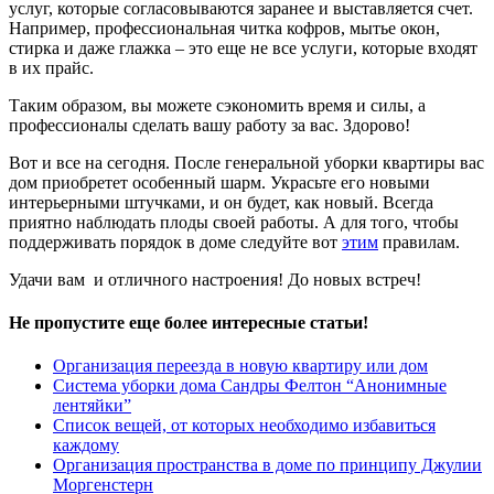
услуг, которые согласовываются заранее и выставляется счет.
Например, профессиональная читка кофров, мытье окон,
стирка и даже глажка – это еще не все услуги, которые входят
в их прайс.
Таким образом, вы можете сэкономить время и силы, а
профессионалы сделать вашу работу за вас. Здорово!
Вот и все на сегодня. После генеральной уборки квартиры вас
дом приобретет особенный шарм. Украсьте его новыми
интерьерными штучками, и он будет, как новый. Всегда
приятно наблюдать плоды своей работы. А для того, чтобы
поддерживать порядок в доме следуйте вот
этим
правилам.
Удачи вам и отличного настроения! До новых встреч!
Не пропустите еще более интересные статьи!
Организация переезда в новую квартиру или дом
Система уборки дома Сандры Фелтон “Анонимные
лентяйки”
Список вещей, от которых необходимо избавиться
каждому
Организация пространства в доме по принципу Джулии
Моргенстерн