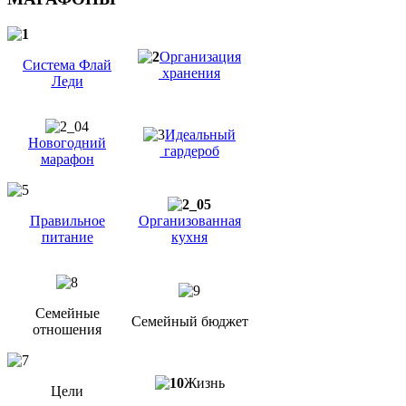
Организация
Система Флай
хранения
Леди
Идеальный
Новогодний
гардероб
марафон
Правильное
Организованная
питание
кухня
Семейные
Семейный бюджет
отношения
Жизнь
Цели