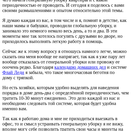
периодичностью ее проводить. И сегодня я поделюсь с вами
своими размышлениями и опытом относительно этой темы.
Я думаю каждая из вас, в том числе и я, помнят в детстве, как
наши мамы и бабушки, проводили глобальную уборку, и
занимало это немного немало весь день, а то и два. В эти
моменты мне так хотелось погулять с друзьями во дворе, но
приходилось выполнять легкую работу в помощь.
Сейчас же к этому вопросу я отношусь намного легче, можно
сказать она меня вообще не напрягает, так как я уже пару лет
вообще отказалась от генеральной уборки или провожу ее
ооочень редко. Благодаря
календарю домашних дел
и системе
Флай Леди
я забыла, что такое многочасовая беготня по
дому с тряпкой.
Но есть хозяйки, которым удобно выделять для наведения
порядка в доме день-два с определённой периодичностью, чем
тратить 10-30 минут ежедневно. Это дело каждой из нас и
необходимо следовать той системе, которая будет удобна
именно вам.
Так как я работаю дома и мне не приходиться выезжать в
офис, то и смысл устраивать генеральную уборку я не вижу,
вполне могу себе позволить тратить свои часы и минуты на