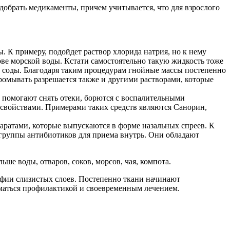
обрать медикаменты, причем учитывается, что для взрослого
 К примеру, подойдет раствор хлорида натрия, но к нему
ове морской воды. Кстати самостоятельно такую жидкость тоже
и соды. Благодаря таким процедурам гнойные массы постепенно
Промывать разрешается также и другими растворами, которые
помогают снять отеки, борются с воспалительными
 свойствами. Примерами таких средств являются Санорин,
аратами, которые выпускаются в форме назальных спреев. К
з группы антибиотиков для приема внутрь. Они обладают
е воды, отваров, соков, морсов, чая, компота.
рофии слизистых слоев. Постепенно ткани начинают
иматься профилактикой и своевременным лечением.