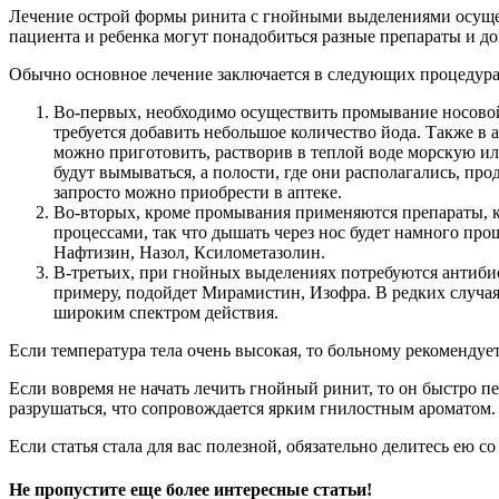
Лечение острой формы ринита с гнойными выделениями осущест
пациента и ребенка могут понадобиться разные препараты и до
Обычно основное лечение заключается в следующих процедура
Во-первых, необходимо осуществить промывание носовой 
требуется добавить небольшое количество йода. Также в
можно приготовить, растворив в теплой воде морскую и
будут вымываться, а полости, где они располагались, пр
запросто можно приобрести в аптеке.
Во-вторых, кроме промывания применяются препараты, 
процессами, так что дышать через нос будет намного пр
Нафтизин, Назол, Ксилометазолин.
В-третьих, при гнойных выделениях потребуются антиби
примеру, подойдет Мирамистин, Изофра. В редких случая
широким спектром действия.
Если температура тела очень высокая, то больному рекомендуе
Если вовремя не начать лечить гнойный ринит, то он быстро 
разрушаться, что сопровождается ярким гнилостным ароматом.
Если статья стала для вас полезной, обязательно делитесь ею с
Не пропустите еще более интересные статьи!