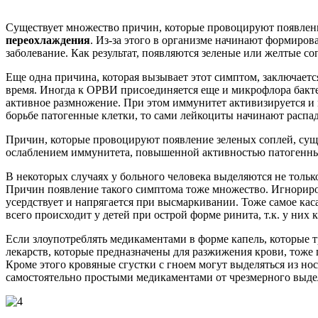
Существует множество причин, которые провоцируют появление 
переохлаждения
. Из-за этого в организме начинают формиров
заболевание. Как результат, появляются зеленые или желтые со
Еще одна причина, которая вызывает этот симптом, заключаетс
время. Иногда к ОРВИ присоединяется еще и микрофлора бактер
активное размножение. При этом иммунитет активизируется и 
борьбе патогенные клетки, то сами лейкоциты начинают распад
Причин, которые провоцируют появление зеленых соплей, суще
ослаблением иммунитета, повышенной активностью патогенны
В некоторых случаях у больного человека выделяются не толь
Причин появление такого симптома тоже множество. Игнорирова
усердствует и напрягается при высмаркивании. Тоже самое каса
всего происходит у детей при острой форме ринита, т.к. у них
Если злоупотреблять медикаментами в форме капель, которые т
лекарств, которые предназначены для разжижения крови, тоже 
Кроме этого кровяные сгустки с гноем могут выделяться из но
самостоятельно простыми медикаментами от чрезмерного выде