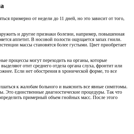
та
я примерно от недели до 11 дней, но это зависит от того,
аружить и другие признаки болезни, например, повышенная
ряется аппетит. В носовой полости ощущается запах гнили.
истенции массы становятся более густыми. Цвет приобретает
ойные процессы могут переходить на органы, которые
 выделяют отит среднего отдела органа слуха, фронтит или
жнее. Если нет обострения в хронической форме, то все
лушаться к жалобам больного и выяснить все явные симптомы.
лы. Это единственные диагностические процедуры. Так что
 определить примерный объем гнойных масс. После этого