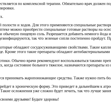
вляется по комплексной терапии. Обязательно врач должен под
зировки.
х.
полости и ходов. Для этого применяются специальные растворы.
 аптеке можно приобрести специальные готовые растворы на осн
ли обычную пищевую соль. Разрешается добавить немного йода 
одезинфицируются, так что зеленые сопли постепенно пройдут. 
которые обладают сосудосуживающими свойствами. Такие капли 
още. Кроме этого такие препараты обладают антибактериальными
отики. Обычно врачи рекомендуют воспользоваться такими преп
х, когда состояние больного тяжелое, назначаются препараты и
тся принимать жаропонижающие средства. Также нужно пить больш
перейдет в хроническую форму. Это приведет в дальнейшем к ат
 Такие осложнения уже сложно будет лечить, так что лучше зан
о своими друзьями! Будьте здоровы!