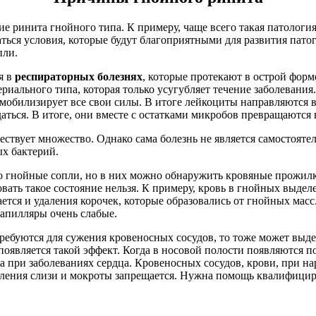
ринита гнойного типа. К примеру, чаще всего такая патология 
аться условия, которые будут благоприятными для развития пат
пли.
я в
респираторных болезнях
, которые протекают в острой форм
иального типа, которая только усугубляет течение заболевания
мобилизирует все свои силы. В итоге лейкоциты направляются в
аться. В итоге, они вместе с остатками микробов превращаются 
ствует множество. Однако сама болезнь не является самостоят
х бактерий.
ко гнойные сопли, но в них можно обнаружить кровяные прожилки
ть такое состояние нельзя. К примеру, кровь в гнойных выделе
ется и удаления корочек, которые образовались от гнойных масс
 капилляры очень слабые.
ребуются для сужения кровеносных сосудов, то тоже может выде
появляется такой эффект. Когда в носовой полости появляются п
са при заболеваниях сердца. Кровеносных сосудов, крови, при 
ления слизи и мокроты запрещается. Нужна помощь квалифицир