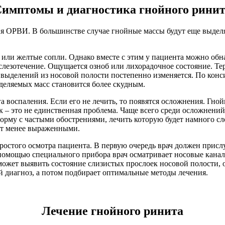
имптомы и диагностика гнойного рини
ОРВИ. В большинстве случае гнойные массы будут еще выделятьс
или желтые сопли. Однако вместе с этим у пациента можно обн
 слезотечение. Ощущается озноб или лихорадочное состояние. Те
 выделений из носовой полости постепенно изменяется. По конс
деляемых масс становится более скудным.
га воспаления. Если его не лечить, то появятся осложнения. Гн
к – это не единственная проблема. Чаще всего среди осложнений
орму с частыми обострениями, лечить которую будет намного сло
дут менее выраженными.
простого осмотра пациента. В первую очередь врач должен прис
 помощью специального прибора врач осматривает носовые кана
оможет выявить состояние слизистых прослоек носовой полости,
й диагноз, а потом подбирает оптимальные методы лечения.
Лечение гнойного ринита