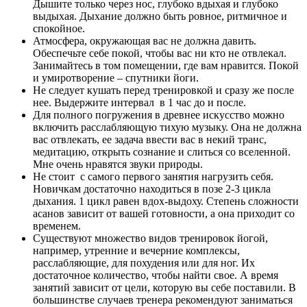
Дышите только через нос, глубоко вдыхая и глубоко
выдыхая. Дыхание должно быть ровное, ритмичное и
спокойное.
Атмосфера, окружающая вас не должна давить.
Обеспечьте себе покой, чтобы вас ни кто не отвлекал.
Занимайтесь в том помещении, где вам нравится. Покой
и умиротворение – спутники йоги.
Не следует кушать перед тренировкой и сразу же после
нее. Выдержите интервал в 1 час до и после.
Для полного погружения в древнее искусство можно
включить расслабляющую тихую музыку. Она не должна
вас отвлекать, ее задача ввести вас в некий транс,
медитацию, открыть сознание и слиться со вселенной.
Мне очень нравятся звуки природы.
Не стоит с самого первого занятия нагрузить себя.
Новичкам достаточно находиться в позе 2-3 цикла
дыхания. 1 цикл равен вдох-выдоху. Степень сложности
асанов зависит от вашей готовности, а она приходит со
временем.
Существуют множество видов тренировок йогой,
например, утренние и вечерние комплексы,
расслабляющие, для похудения или для ног. Их
достаточное количество, чтобы найти свое. А время
занятий зависит от цели, которую вы себе поставили. В
большинстве случаев тренера рекомендуют заниматься