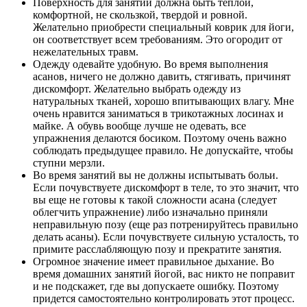
Поверхность для занятий должна быть теплой,
комфортной, не скользкой, твердой и ровной.
Желательно приобрести специальный коврик для йоги,
он соответствует всем требованиям. Это огородит от
нежелательных травм.
Одежду одевайте удобную. Во время выполнения
асанов, ничего не должно давить, стягивать, причинят
дискомфорт. Желательно выбрать одежду из
натуральных тканей, хорошо впитывающих влагу. Мне
очень нравится заниматься в трикотажных лосинах и
майке. А обувь вообще лучше не одевать, все
упражнения делаются босиком. Поэтому очень важно
соблюдать предыдущее правило. Не допускайте, чтобы
ступни мерзли.
Во время занятий вы не должны испытывать больи.
Если почувствуете дискомфорт в теле, то это значит, что
вы еще не готовы к такой сложности асана (следует
облегчить упражнение) либо изначально приняли
неправильную позу (еще раз потренируйтесь правильно
делать асаны). Если почувствуете сильную усталость, то
примите расслабляющую позу и прекратите занятия.
Огромное значение имеет правильное дыхание. Во
время домашних занятий йогой, вас никто не поправит
и не подскажет, где вы допускаете ошибку. Поэтому
придется самостоятельно контролировать этот процесс.