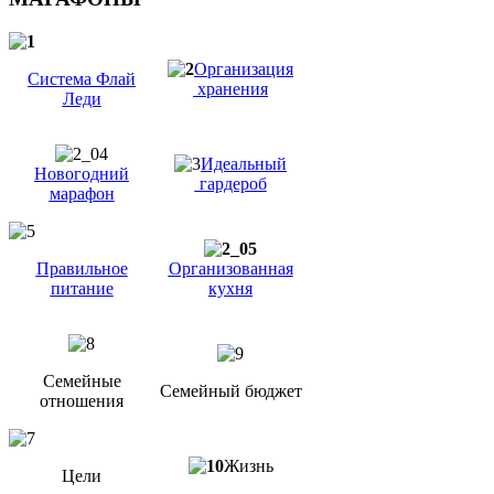
Организация
Система Флай
хранения
Леди
Идеальный
Новогодний
гардероб
марафон
Правильное
Организованная
питание
кухня
Семейные
Семейный бюджет
отношения
Жизнь
Цели