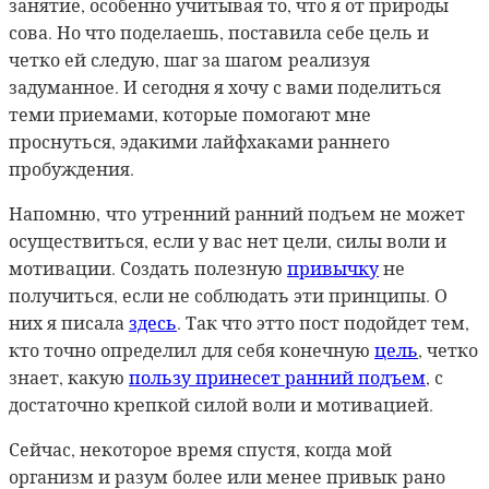
занятие, особенно учитывая то, что я от природы
сова. Но что поделаешь, поставила себе цель и
четко ей следую, шаг за шагом
реализуя
задуманное. И сегодня я хочу с вами поделиться
теми приемами, которые помогают мне
проснуться, эдакими лайфхаками раннего
пробуждения.
Напомню, что утренний ранний подъем не может
осуществиться, если у вас нет цели, силы воли и
мотивации. Создать полезную
привычку
не
получиться, если не соблюдать эти принципы. О
них я писала
здесь
. Так что этто пост подойдет тем,
кто точно определил
для себя конечную
цель
, четко
знает, какую
пользу принесет ранний подъем
, с
достаточно крепкой силой воли и мотивацией.
Сейчас, некоторое время спустя, когда мой
организм и разум более или менее привык
рано