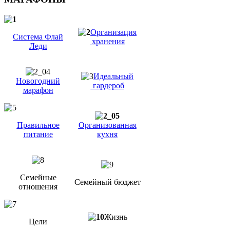
Организация
Система Флай
хранения
Леди
Идеальный
Новогодний
гардероб
марафон
Правильное
Организованная
питание
кухня
Семейные
Семейный бюджет
отношения
Жизнь
Цели