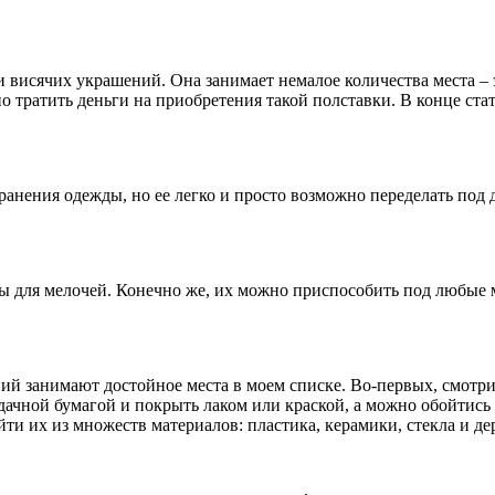
и висячих украшений. Она занимает немалое количества места – э
но тратить деньги на приобретения такой полставки. В конце ста
нения одежды, но ее легко и просто возможно переделать под 
ры для мелочей. Конечно же, их можно приспособить под любые 
й занимают достойное места в моем списке. Во-первых, смотрит
ачной бумагой и покрыть лаком или краской, а можно обойтись и
йти их из множеств материалов: пластика, керамики, стекла и де