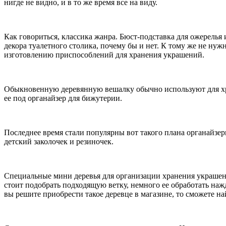
нигде не видно, и в то же время все на виду.
Как говориться, классика жанра. Бюст-подставка для ожерелья 
декора туалетного столика, почему бы и нет. К тому же не нуж
изготовлению приспособлений для хранения украшений.
Обыкновенную деревянную вешалку обычно используют для хра
ее под органайзер для бижутерии.
Последнее время стали популярны вот такого плана органайзе
детский заколочек и резиночек.
Специальные мини деревья для организации хранения украшени
стоит подобрать подходящую ветку, немного ее обработать нажд
вы решите приобрести такое деревце в магазине, то сможете на