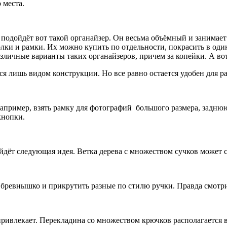
 места.
подойдёт вот такой органайзер. Он весьма объёмный и занимает 
лки и рамки. Их можно купить по отдельности, покрасить в один 
зличные варианты таких органайзеров, причем за копейки. А вот
ся лишь видом конструкции. Но все равно остается удобен для 
апример, взять рамку для фотографий большого размера, задню
кнопки.
ойдёт следующая идея. Ветка дерева с множеством сучков может 
рое бревнышко и прикрутить разные по стилю ручки. Правда смот
ривлекает. Перекладина со множеством крючков располагается 