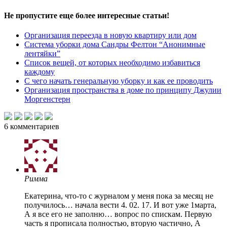
Не пропустите еще более интересные статьи!
Организация переезда в новую квартиру или дом
Система уборки дома Сандры Фелтон “Анонимные
лентяйки”
Список вещей, от которых необходимо избавиться
каждому
С чего начать генеральную уборку и как ее проводить
Организация пространства в доме по принципу Джулии
Моргенстерн
6
комментариев
Римма
Екатерина, что-то с журналом у меня пока за месяц не
получилось… начала вести 4. 02. 17. И вот уже 1марта,
А я все его не заполню… вопрос по спискам. Первую
часть я прописала полностью, вторую частично, А