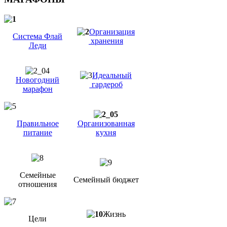
Организация
Система Флай
хранения
Леди
Идеальный
Новогодний
гардероб
марафон
Правильное
Организованная
питание
кухня
Семейные
Семейный бюджет
отношения
Жизнь
Цели