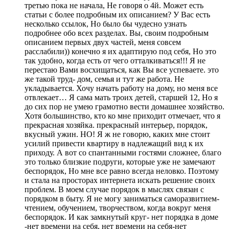
третью пока не начала, Не говоря о 4й. Может есть
статьи с более подробным их описанием? У Вас есть
несколько ссылок, Но было бы чудесно узнать
подробнее обо всех разделах. Вы, своим подробным
описанием первых двух частей, меня совсем
расслабили)) конечно я их адаптирую под себя, Но это
так удобно, когда есть от чего отталкиваться!!! Я не
перестаю Вами восхищаться, как Вы все успеваете. это
же такой труд- дом, семья и тут же работа. Не
укладывается. Хочу начать работу на дому, но меня все
отвлекает… Я сама мать троих детей, старшей 12, Но я
до сих пор не умею грамотно вести домашнее хозяйство.
Хотя большинство, кто ко мне приходит отмечает, что я
прекрасная хозяйка. прекрасный интерьер, порядок,
вкусный ужин. НО! Я ж не говорю, каких мне стоит
усилий привести квартиру в надлежащий вид к их
приходу. А вот со спантанными гостями сложнее, благо
это только близкие подруги, которые уже не замечают
беспорядок, Но мне все равно всегда неловко. Поэтому
и стала на просторах интернета искать решение своих
проблем. В моем случае порядок в мыслях связан с
порядком в быту. Я не могу заниматься саморазвитием-
чтением, обучением, творчеством, когда вокруг меня
беспорядок. И как замкнутый круг- нет порядка в доме
-нет времени на себя, нет времени на себя-нет