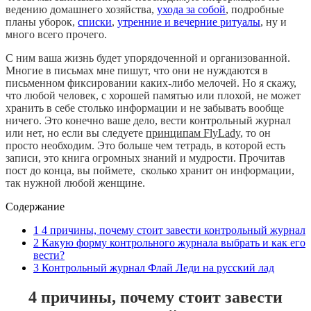
ведению домашнего хозяйства,
ухода за собой
, подробные
планы уборок,
списки
,
утренние и вечерние ритуалы
, ну и
много всего прочего.
С ним ваша жизнь будет упорядоченной и организованной.
Многие в письмах мне пишут, что они не нуждаются в
письменном фиксировании каких-либо мелочей. Но я скажу,
что любой человек, с хорошей памятью или плохой, не может
хранить в себе столько информации и не забывать вообще
ничего. Это конечно ваше дело, вести контрольный журнал
или нет, но если вы следуете
принципам FlyLady
, то он
просто необходим. Это больше чем тетрадь, в которой есть
записи, это книга огромных знаний и мудрости. Прочитав
пост до конца, вы поймете, сколько хранит он информации,
так нужной любой женщине.
Содержание
1
4 причины, почему стоит завести контрольный журнал
2
Какую форму контрольного журнала выбрать и как его
вести?
3
Контрольный журнал Флай Леди на русский лад
4 причины, почему стоит завести