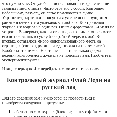
что нужно мне. Он удобен в использовании и хранении, не
занимает много места. Часто беру его с собой, благодаря
небольшому размеру, он легко помещается в сумке.
Украшения, картинки и рисунки я уже не использую, хотя
раньше я очень этим увлекалась и любила. Контрольный
журнал я заводила не один раз. Опыт с форматами А4 меня не
устроил. Во-первых, как ни странно, он занимал много места,
его не положишь в сумку (по крайней мере, в мою). Во-
вторых, оставалось много неиспользованного места на
страницах (списки, рутины и т.д. писала на новом листе).
Вообщем это не мое. Но это не значит, что такая форма
ведения контрольного журнала не подойдет вам. Пробуйте и
экспериментируйте!
Итак, теперь давайте перейдем к самому интересному…..
Контрольный журнал Флай Леди на
русский лад
Для его создания вам нужно заранее позаботиться и
приобрести следующие предметы:
собственно сам журнал (блокнот, папку с файлами и
бумагой, скоросшиватель и т.д.)