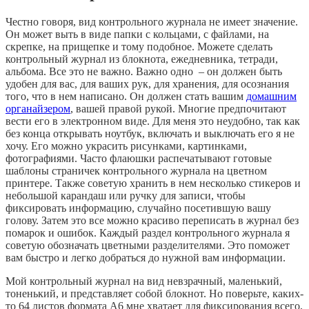
Честно говоря, вид контрольного журнала не имеет значение.
Он может выть в виде папки с кольцами, с файлами, на
скрепке, на прищепке и тому подобное. Можете сделать
контрольный журнал из блокнота, ежедневника, тетради,
альбома. Все это не важно. Важно одно – он должен быть
удобен для вас, для ваших рук, для хранения, для осознания
того, что в нем написано. Он должен стать вашим
домашним
органайзером
, вашей правой рукой. Многие предпочитают
вести его в электронном виде. Для меня это неудобно, так как
без конца открывать ноутбук, включать и выключать его я не
хочу. Его можно украсить рисунками, картинками,
фотографиями. Часто флаюшки распечатывают готовые
шаблоны страничек контрольного журнала на цветном
принтере. Также советую хранить в нем несколько стикеров и
небольшой карандаш или ручку для записи, чтобы
фиксировать информацию, случайно посетившую вашу
голову. Затем это все можно красиво переписать в журнал без
помарок и ошибок. Каждый раздел контрольного журнала я
советую обозначать цветными разделителями. Это поможет
вам быстро и легко добраться до нужной вам информации.
Мой контрольный журнал на вид невзрачный, маленький,
тоненький, и представляет собой блокнот. Но поверьте, каких-
то 64 листов формата А6 мне хватает для фиксирования всего,