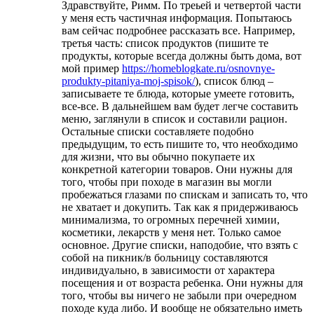
Здравствуйте, Римм. По треьей и четвертой части
у меня есть частичная информация. Попытаюсь
вам сейчас подробнее рассказать все. Например,
третья часть: список продуктов (пишите те
продукты, которые всегда должны быть дома, вот
мой пример
https://homeblogkate.ru/osnovnye-
produkty-pitaniya-moj-spisok/
), список блюд –
записываете те блюда, которые умеете готовить,
все-все. В дальнейшем вам будет легче составить
меню, заглянули в список и составили рацион.
Остальные списки составляете подобно
предыдущим, то есть пишите то, что необходимо
для жизни, что вы обычно покупаете их
конкретной категории товаров. Они нужны для
того, чтобы при походе в магазин вы могли
пробежаться глазами по спискам и записать то, что
не хватает и докупить. Так как я придерживаюсь
минимализма, то огромных перечней химии,
косметики, лекарств у меня нет. Только самое
основное. Другие списки, наподобие, что взять с
собой на пикник/в больницу составляются
индивидуально, в зависимости от характера
посещения и от возраста ребенка. Они нужны для
того, чтобы вы ничего не забыли при очередном
походе куда либо. И вообще не обязательно иметь