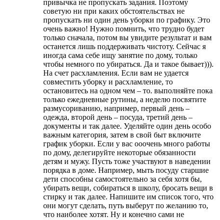
привычка не пропускать задания. Поэтому
советую ни при каких обстоятельствах не
пропускать ни один день уборки по графику. Это
очень важно! Нужно помнить, что трудно будет
только сначала, потом вы увидите результат и вам
останется лишь поддерживать чистоту. Сейчас я
иногда сама себе ищу занятие по дому, только
чтобы немного по убираться. Да и такое бывает))).
На счет расхламления. Если вам не удается
совместить уборку и расхламление, то
остановитесь на одном чем – то. выполняйте пока
только ежедневные рутины, а неделю посвятите
размусориванию, например, первый день –
одежда, второй день – посуда, третий день –
документы и так далее. Уделяйте один день особо
важным категория, затем в свой быт включите
график уборки. Если у вас ооочень много работы
по дому, делегируйте некоторые обязанности
детям и мужу. Пусть тоже участвуют в наведении
порядка в доме. Например, мыть посуду старшие
дети способны самостоятельно за себя хотя бы,
убирать вещи, собираться в школу, бросать вещи в
стирку и так далее. Напишите им список того, что
они могут сделать, путь выберут по желанию то,
что наиболее хотят. Ну и конечно сами не