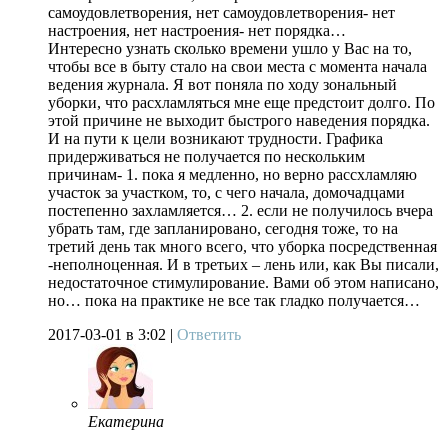
самоудовлетворения, нет самоудовлетворения- нет
настроения, нет настроения- нет порядка…
Интересно узнать сколько времени ушло у Вас на то,
чтобы все в быту стало на свои места с момента начала
ведения журнала. Я вот поняла по ходу зональный
уборки, что расхламляться мне еще предстоит долго. По
этой причине не выходит быстрого наведения порядка.
И на пути к цели возникают трудности. Графика
придерживаться не получается по нескольким
причинам- 1. пока я медленно, но верно рассхламляю
участок за участком, то, с чего начала, домочадцами
постепенно захламляется… 2. если не получилось вчера
убрать там, где запланировано, сегодня тоже, то на
третий день так много всего, что уборка посредственная
-неполноценная. И в третьих – лень или, как Вы писали,
недостаточное стимулирование. Вами об этом написано,
но… пока на практике не все так гладко получается…
2017-03-01
в 3:02 |
Ответить
Екатерина