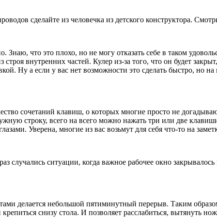
оводов сделайте из человечка из детского конструктора. Смотр
 Знаю, что это плохо, но не могу отказать себе в таком удоволь
з строя внутренних частей. Кулер из-за того, что он будет закр
вкой. Ну а если у вас нет возможности это сделать быстро, но 
ство сочетаний клавиш, о которых многие просто не догадывают
ужную строку, всего на всего можно нажать три или две клавиш
азами. Уверена, многие из вас возьмут для себя что-то на заметк
раз случались ситуации, когда важное рабочее окно закрывалось
утами делается небольшой пятиминутный перерыв. Таким образо
 крепиться снизу стола. И позволяет расслабиться, вытянуть нож