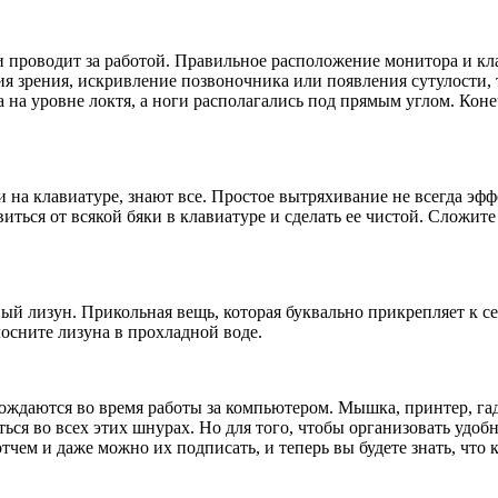
ни проводит за работой. Правильное расположение монитора и кл
я зрения, искривление позвоночника или появления сутулости, т
а на уровне локтя, а ноги располагались под прямым углом. Коне
на клавиатуре, знают все. Простое вытряхивание не всегда эфф
ться от всякой бяки в клавиатуре и сделать ее чистой. Сложит
й лизун. Прикольная вещь, которая буквально прикрепляет к себ
лосните лизуна в прохладной воде.
ождаются во время работы за компьютером. Мышка, принтер, гадж
ься во всех этих шнурах. Но для того, чтобы организовать удо
ем и даже можно их подписать, и теперь вы будете знать, что 