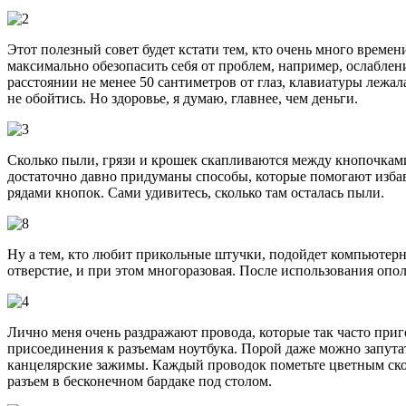
Этот полезный совет будет кстати тем, кто очень много време
максимально обезопасить себя от проблем, например, ослаблени
расстоянии не менее 50 сантиметров от глаз, клавиатуры лежал
не обойтись. Но здоровье, я думаю, главнее, чем деньги.
Сколько пыли, грязи и крошек скапливаются между кнопочками 
достаточно давно придуманы способы, которые помогают избави
рядами кнопок. Сами удивитесь, сколько там осталась пыли.
Ну а тем, кто любит прикольные штучки, подойдет компьютерны
отверстие, и при этом многоразовая. После использования опо
Лично меня очень раздражают провода, которые так часто приг
присоединения к разъемам ноутбука. Порой даже можно запутат
канцелярские зажимы. Каждый проводок пометьте цветным скотч
разъем в бесконечном бардаке под столом.