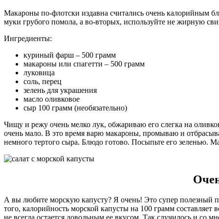
Макароны по-флотски издавна считались очень калорийным блю
муки грубого помола, а во-вторых, используйте не жирную сви
Ингредиенты:
куриный фарш – 500 грамм
макароны или спагетти – 500 грамм
луковица
соль, перец
зелень для украшения
масло оливковое
сыр 100 грамм (необязательно)
Чищу и режу очень мелко лук, обжариваю его слегка на оливк
очень мало. В это время варю макароны, промываю и отбрасыва
немного тертого сыра. Блюдо готово. Посыпьте его зеленью. 
Очен
А вы любите морскую капусту? Я очень! Это супер полезный пр
того, калорийность морской капусты на 100 грамм составляет в
не всегда остается довольным ее вкусом. Так случилось и со мн