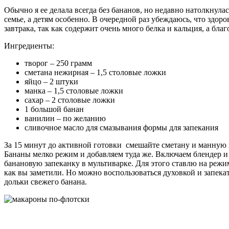
Обычно я ее делала всегда без бананов, но недавно натолкнул
семье, а детям особенно. В очередной раз убеждаюсь, что здоро
завтрака, так как содержит очень много белка и кальция, а благ
Ингредиенты:
творог – 250 грамм
сметана нежирная – 1,5 столовые ложки
яйцо – 2 штуки
манка – 1,5 столовые ложки
сахар – 2 столовые ложки
1 большой банан
ванилин – по желанию
сливочное масло для смазывания формы для запекания
За 15 минут до активной готовки смешайте сметану и манную кр
Бананы мелко режим и добавляем туда же. Включаем блендер и
банановую запеканку в мультиварке. Для этого ставлю на режи
как вы заметили. Но можно воспользоваться духовкой и запека
дольки свежего банана.