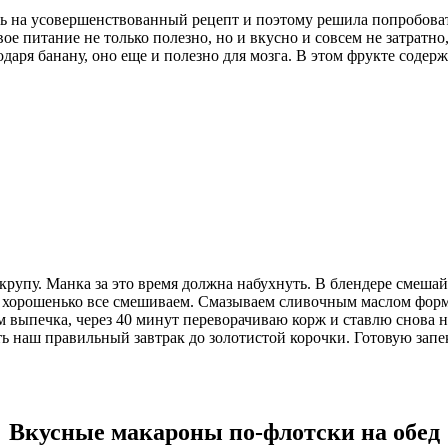
ась на усовершенствованный рецепт и поэтому решила попробоват
вое питание не только полезно, но и вкусно и совсем не затратн
одаря банану, оно еще и полезно для мозга. В этом фрукте содерж
упу. Манка за это время должна набухнуть. В блендере смешайте
 хорошенько все смешиваем. Смазываем сливочным маслом форму
м выпечка, через 40 минут переворачиваю корж и ставлю снова н
ть наш правильный завтрак до золотистой корочки. Готовую зап
Вкусные макароны по-флотски на обед