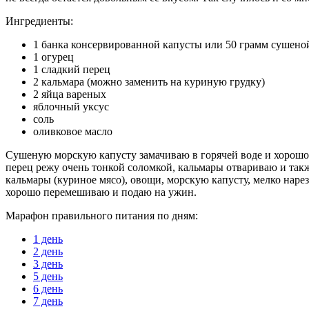
Ингредиенты:
1 банка консервированной капусты или 50 грамм сушено
1 огурец
1 сладкий перец
2 кальмара (можно заменить на куриную грудку)
2 яйца вареных
яблочный уксус
соль
оливковое масло
Сушеную морскую капусту замачиваю в горячей воде и хорошо 
перец режу очень тонкой соломкой, кальмары отвариваю и так
кальмары (куриное мясо), овощи, морскую капусту, мелко наре
хорошо перемешиваю и подаю на ужин.
Марафон правильного питания по дням:
1 день
2 день
3 день
5 день
6 день
7 день