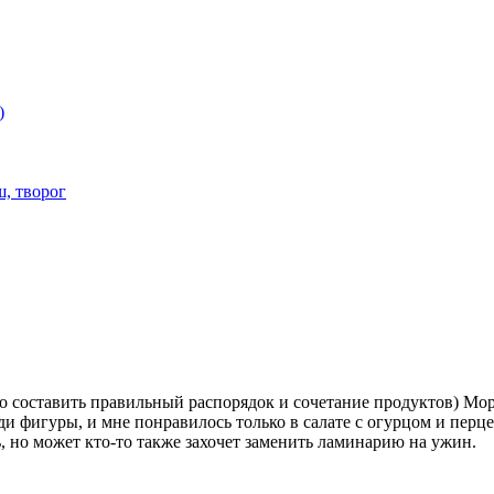
)
ш, творог
о составить правильный распорядок и сочетание продуктов) Морс
ди фигуры, и мне понравилось только в салате с огурцом и перц
исать, но может кто-то также захочет заменить ламинарию на ужин.