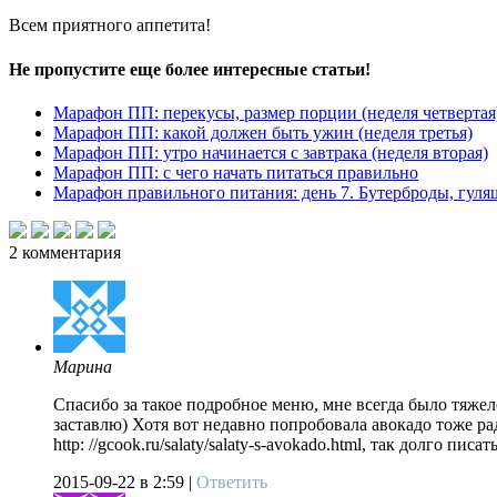
Всем приятного аппетита!
Не пропустите еще более интересные статьи!
Марафон ПП: перекусы, размер порции (неделя четвертая
Марафон ПП: какой должен быть ужин (неделя третья)
Марафон ПП: утро начинается с завтрака (неделя вторая)
Марафон ПП: с чего начать питаться правильно
Марафон правильного питания: день 7. Бутерброды, гуля
2
комментария
Марина
Спасибо за такое подробное меню, мне всегда было тяжел
заставлю) Хотя вот недавно попробовала авокадо тоже ра
http: //gcook.ru/salaty/salaty-s-avokado.html, так долго п
2015-09-22
в 2:59 |
Ответить