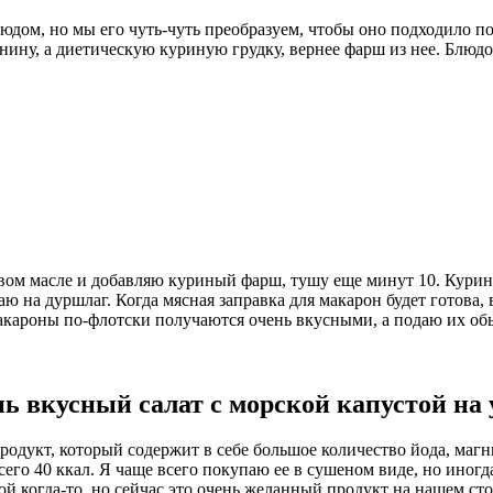
дом, но мы его чуть-чуть преобразуем, чтобы оно подходило по
нину, а диетическую куриную грудку, вернее фарш из нее. Блюдо
овом масле и добавляю куриный фарш, тушу еще минут 10. Курин
ю на дуршлаг. Когда мясная заправка для макарон будет готова
Макароны по-флотски получаются очень вкусными, а подаю их об
ь вкусный салат с морской капустой на
одукт, который содержит в себе большое количество йода, магн
сего 40 ккал. Я чаще всего покупаю ее в сушеном виде, но иногд
ой когда-то, но сейчас это очень желанный продукт на нашем сто