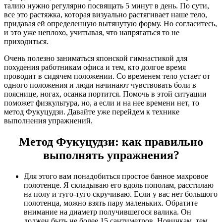
талию нужно регулярно посвящать 5 минут в день. По сути,
все это растяжка, которая визуально растягивает наше тело,
придавая ей определенную вытянутую форму. Но согласитесь,
и это уже неплохо, учитывая, что напрягаться то не
приходиться.
Очень полезно заниматься японской гимнастикой для
похудения работникам офиса и тем, кто долгое время
проводит в сидячем положении. Со временем тело устает от
одного положения и люди начинают чувствовать боли в
пояснице, ногах, осанка портится. Помочь в этой ситуации
поможет физкультура, но, а если и на нее времени нет, то
метод Фукуцудзи. Давайте уже перейдем к технике
выполнения упражнений.
Метод Фукуцудзи: как правильно
выполнять упражнения?
Для этого вам понадобиться простое банное махровое
полотенце. Я складываю его вдоль пополам, расстилаю
на полу и туго-туго скручиваю. Если у вас нет большого
полотенца, можно взять пару маленьких. Обратите
внимание на диаметр получившегося валика. Он
должен быть не более 15 сантиметров. Новичкам, тем,