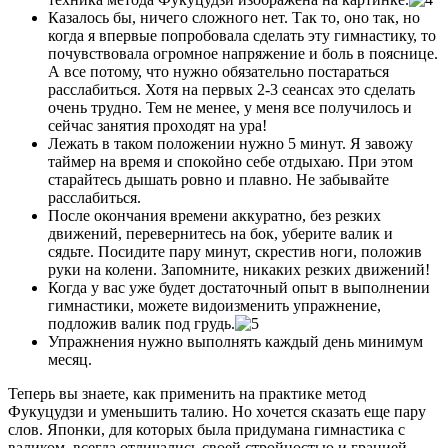
Казалось бы, ничего сложного нет. Так то, оно так, но
когда я впервые попробовала сделать эту гимнастику, то
почувствовала огромное напряжение и боль в пояснице.
А все потому, что нужно обязательно постараться
расслабиться. Хотя на первых 2-3 сеансах это сделать
очень трудно. Тем не менее, у меня все получилось и
сейчас занятия проходят на ура!
Лежать в таком положении нужно 5 минут. Я завожу
таймер на время и спокойно себе отдыхаю. При этом
старайтесь дышать ровно и плавно. Не забывайте
расслабиться.
После окончания времени аккуратно, без резких
движений, перевернитесь на бок, уберите валик и
сядьте. Посидите пару минут, скрестив ноги, положив
руки на колени. Запомните, никаких резких движений!
Когда у вас уже будет достаточный опыт в выполнении
гимнастики, можете видоизменить упражнение,
подложив валик под грудь.
Упражнения нужно выполнять каждый день минимум
месяц.
Теперь вы знаете, как применить на практике метод
Фукуцудзи и уменьшить талию. Но хочется сказать еще пару
слов. Японки, для которых была придумана гимнастика с
валиком, всегда отличались своей стройностью и грацией.