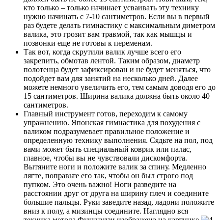
кто только – только начинает усваивать эту технику
нужно начинать с 7-10 сантиметров. Если вы в первый
раз будете делать гимнастику с максимальным диметром
валика, это грозит вам травмой, так как мышцы и
позвонки еще не готовы к переменам.
Так вот, когда скрутили валик лучше всего его
закрепить, обмотав лентой. Таким образом, диаметр
полотенца будет зафиксирован и не будет меняться, что
подойдет вам для занятий на несколько дней. Далее
можете немного увеличить его, тем самым доводя его до
15 сантиметров. Ширина валика должна быть около 40
сантиметров.
Главный инструмент готов, переходим к самому
упражнению. Японская гимнастика для похудения с
валиком подразумевает правильное положение и
определенную технику выполнения. Сядьте на пол, под
вами может быть специальный коврик или палас,
главное, чтобы вы не чувствовали дискомфорта.
Вытяните ноги и положите валик за спину. Медленно
лягте, поправьте его так, чтобы он был строго под
пупком. Это очень важно! Ноги разведите на
расстоянии друг от друга на ширину плеч и соедините
большие пальцы. Руки заведите назад, ладони положите
вниз к полу, а мизинцы соедините. Наглядно вся
техника метода Фукуцудзи изображена на картинке.