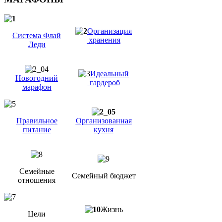
Организация
Система Флай
хранения
Леди
Идеальный
Новогодний
гардероб
марафон
Правильное
Организованная
питание
кухня
Семейные
Семейный бюджет
отношения
Жизнь
Цели