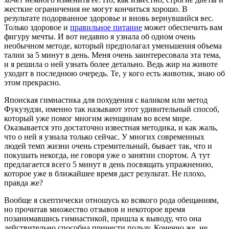
жесткие ограничения не могут кончиться хорошо. В
результате подорванное здоровье и вновь вернувшийся вес.
Только здоровое и
правильное питание
может обеспечить вам
фигуру мечты. И вот недавно я узнала об одном очень
необычном методе, который предполагал уменьшения объема
талии за 5 минут в день. Меня очень заинтересовала эта тема,
и я решила о ней узнать более детально. Ведь жир на животе
уходит в последнюю очередь. Те, у кого есть животик, знаю об
этом прекрасно.
Японская гимнастика для похудения с валиком или метод
Фукузудзи, именно так называют этот удивительный способ,
который уже помог многим женщинам во всем мире.
Оказывается это достаточно известная методика, и как жаль,
что о ней я узнала только сейчас. У многих современных
людей темп жизни очень стремительный, бывает так, что и
покушать некогда, не говоря уже о занятии спортом. А тут
предлагается всего 5 минут в день посвящать упражнению,
которое уже в ближайшее время даст результат. Не плохо,
правда же?
Вообще я скептически отношусь ко всякого рода обещаниям,
но прочитав множество отзывов и некоторое время
позанимавшись гимнастикой, пришла к выводу, что она
действительно способна принести пользу. Конечно же, не