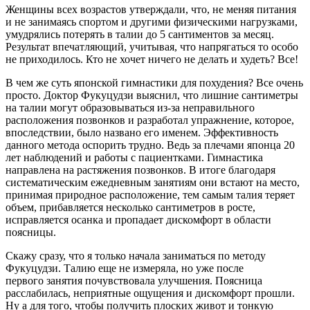
Женщины всех возрастов утверждали, что, не меняя питания
и не занимаясь спортом и другими физическими нагрузками,
умудрялись потерять в талии до 5 сантиментов за месяц.
Результат впечатляющий, учитывая, что напрягаться то особо
не приходилось. Кто не хочет ничего не делать и худеть? Все!
В чем же суть японской гимнастики для похудения? Все очень
просто. Доктор Фукуцудзи выяснил, что лишние сантиметры
на талии могут образовываться из-за неправильного
расположения позвонков и разработал упражнение, которое,
впоследствии, было названо его именем. Эффективность
данного метода оспорить трудно. Ведь за плечами японца 20
лет наблюдений и работы с пациентками. Гимнастика
направлена на растяжения позвонков. В итоге благодаря
систематическим ежедневным занятиям они встают на место,
принимая природное расположение, тем самым талия теряет
объем, прибавляется несколько сантиметров в росте,
исправляется осанка и пропадает дискомфорт в области
поясницы.
Скажу сразу, что я только начала заниматься по методу
Фукуцудзи. Талию еще не измеряла, но уже после
первого занятия почувствовала улучшения. Поясница
расслабилась, неприятные ощущения и дискомфорт прошли.
Ну а для того, чтобы получить плоских живот и тонкую