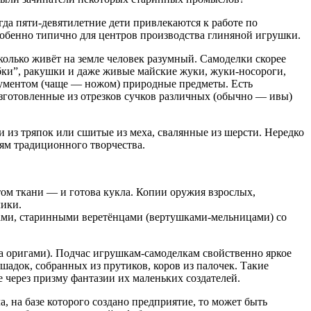
гда пяти-девятилетние дети привлекаются к работе по
обенно типично для центров производства глиняной игрушки.
олько живёт на земле человек разумный. Самоделки скорее
бки”, ракушки и даже живые майские жуки, жуки-носороги,
рументом (чаще — ножом) природные предметы. Есть
изготовленные из отрезков сучков различных (обычно — ивы)
 из тряпок или сшитые из меха, свалянные из шерсти. Нередко
ям традиционного творчества.
ом ткани — и готова кукла. Копии оружия взрослых,
лики.
лами, старинными веретёнцами (вертушками-мельницами) со
а оригами). Подчас игрушкам-самоделкам свойственно яркое
шадок, собранных из прутиков, коров из палочек. Такие
через призму фантазии их маленьких создателей.
, на базе которого создано предприятие, то может быть