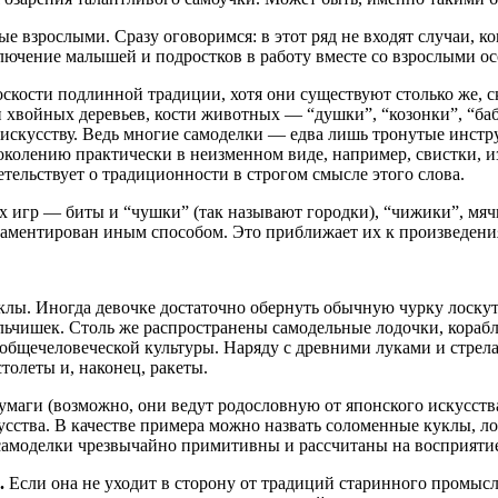
взрослыми. Сразу оговоримся: в этот ряд не входят случаи, ко
ючение малышей и подростков в работу вместе со взрослыми ос
кости подлинной традиции, хотя они существуют столько же, ск
 хвойных деревьев, кости животных — “душки”, “козонки”, “ба
 искусству. Ведь многие самоделки — едва лишь тронутые инст
поколению практически в неизменном виде, например, свистки, 
етельствует о традиционности в строгом смысле этого слова.
игр — биты и “чушки” (так называют городки), “чижики”, мячи
наментирован иным способом. Это приближает их к произведени
лы. Иногда девочке достаточно обернуть обычную чурку лоскут
льчишек. Столь же распространены самодельные лодочки, кораб
м общечеловеческой культуры. Наряду с древними луками и стре
толеты и, наконец, ракеты.
умаги (возможно, они ведут родословную от японского искусств
усства. В качестве примера можно назвать соломенные куклы, ло
амоделки чрезвычайно примитивны и рассчитаны на восприятие 
.
Если она не уходит в сторону от традиций старинного промысла