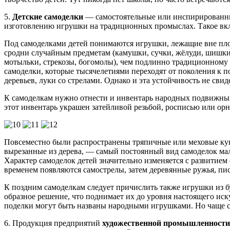
5.
Детские самоделки
— самостоятельные или инспирированные 
изготовлению игрушки на традиционных промыслах. Такое вкл
Под самоделками детей понимаются игрушки, лежащие вне плос
сродни случайным предметам (камушки, сучки, жёлуди, шишки
мотыльки, стрекозы, богомолы), чем подлинно традиционному
самоделки, которые тысячелетиями переходят от поколения к 
деревьев, луки со стрелами. Однако и эта устойчивость не свид
К самоделкам нужно отнести и инвентарь народных подвижных 
этот инвентарь украшен затейливой резьбой, росписью или ор
Повсеместно были распространены тряпичные или меховые кук
вырезанные из дерева, — самый постоянный вид самоделок ма
Характер самоделок детей значительно изменяется с развитие
временем появляются самострелы, затем деревянные ружья, пис
К поздним самоделкам следует причислить также игрушки из б
образное решение, что поднимает их до уровня настоящего иск
поделки могут быть названы народными игрушками. Но чаще с
6. Продукция предприятий
художественной промышленности