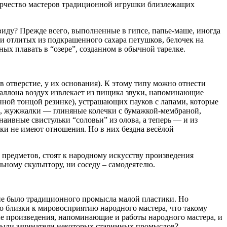
творчество мастеров традиционной игрушки близлежащих
виду? Прежде всего, выполненные в гипсе, папье-маше, иногда
и отлитых из подкрашенного сахара петушков, белочек на
ых плавать в “озере”, созданном в обычной тарелке.
 отверстие, у их основания). К этому типу можно отнести
ллона воздух извлекает из пищика звуки, напоминающие
нной тонцой резинке), устрашающих пауков с лапами, которые
де, жужжалки — глиняные колечки с бумажкой-мембраной,
аивные свистульки “соловьи” из олова, а теперь — и из
лки не имеют отношения. Но в них бездна весёлой
предметов, стоят к народному искусству произведения
ьному скульптору, ни соседу – самодеятелю.
а не было традиционного промысла малой пластики. Но
ко близки к мировосприятию народного мастера, что такому
е произведения, напоминающие и работы народного мастера, и
и были зачинатели некоторых старинных промыслов?