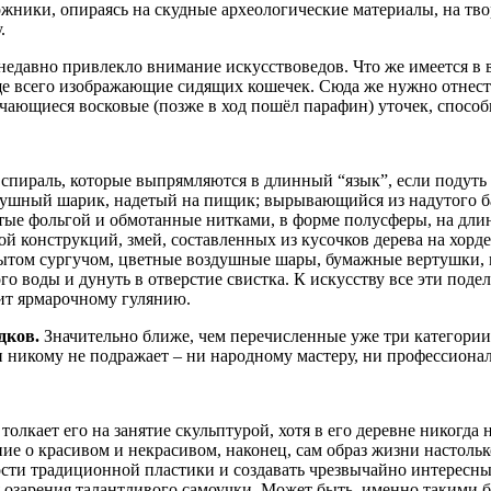
дожники, опираясь на скудные археологические материалы, на 
.
едавно привлекло внимание искусствоведов. Что же имеется в 
ще всего изображающие сидящих кошечек. Сюда же нужно отнест
чающиеся восковые (позже в ход пошёл парафин) уточек, способн
спираль, которые выпрямляются в длинный “язык”, если подуть в
ушный шарик, надетый на пищик; вырывающийся из надутого ба
утые фольгой и обмотанные нитками, в форме полусферы, на дли
ой конструкций, змей, составленных из кусочков дерева на хор
рытом сургучом, цветные воздушные шары, бумажные вертушки, н
о воды и дунуть в отверстие свистка. К искусству все эти поде
ит ярмарочному гулянию.
дков.
Значительно ближе, чем перечисленные уже три категории 
 никому не подражает – ни народному мастеру, ни профессионал
олкает его на занятие скульптурой, хотя в его деревне никогд
ие о красивом и некрасивом, наконец, сам образ жизни настоль
сти традиционной пластики и создавать чрезвычайно интересны
тся озарения талантливого самоучки. Может быть, именно таким