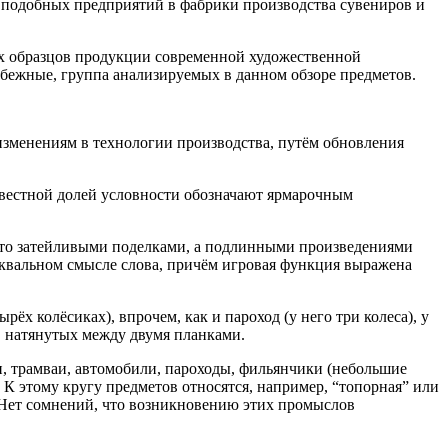
е подобных предприятий в фабрики производства сувениров и
их образцов продукции современной художественной
бежные, группа анализируемых в данном обзоре предметов.
 изменениям в технологии производства, путём обновления
звестной долей условности обозначают ярмарочным
сто затейливыми поделками, а подлинными произведениями
буквальном смысле слова, причём игровая функция выражена
ёх колёсиках), впрочем, как и пароход (у него три колеса), у
, натянутых между двумя планками.
, трамваи, автомобили, пароходы, фильянчики (небольшие
 К этому кругу предметов относятся, например, “топорная” или
 Нет сомнений, что возникновению этих промыслов