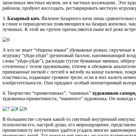
запасниках местных музеев, ни в частных коллекциях. Эти ху
районов, пробуют воссоздать, реставрировать местную игрушку
3.
Базарный кич.
Явление базарного кича лишь сравнительно н
в глине и периодически появляющиеся на базарах копилки, ча
лучинках. К этой же группе причисляются ныне всё реже встре
А кто не знает “тёщины языки” (бумажные рожки, скрученые в 
игрушку “уйди-уйди” (резиновый баллон, напоминающий возд
слова “уйди-уйди”), раскидан (тугие бумажные мячики, обёрн
сочленены с телом пружинками, птичек и обезьянок аналогичн
привязанные ниткой с петлей к жёлобу на конце палочки, пок
пластмассы, издающие громкие трели, если в них налить немног
изобретательности. Они придают особый неповторимый колор
4. Творчество “примитивных”, “наивных”
художников-саморо
художника-примитивиста, “наивного” художника. Он никогда и
В большинстве случаев какой-то смутный внутренний импульс т
психология его, настрой души, его мироощущение, представлен
примитивисту интуитивно удаётся угадать многие закономерно
творчество детей. Тут никогда нет школы, но часто встречаю