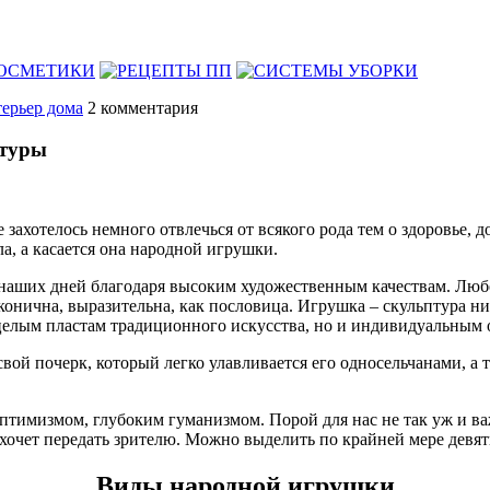
ерьер дома
2
комментария
ьтуры
 захотелось немного отвлечься от всякого рода тем о здоровье, 
а, а касается она народной игрушки.
 наших дней благодаря высоким художественным качествам. Люб
конична, выразительна, как пословица. Игрушка – скульптура ни
 целым пластам традиционного искусства, но и индивидуальным 
 свой почерк, который легко улавливается его односельчанами, 
птимизмом, глубоким гуманизмом. Порой для нас не так уж и ва
о хочет передать зрителю. Можно выделить по крайней мере дев
Виды народной игрушки