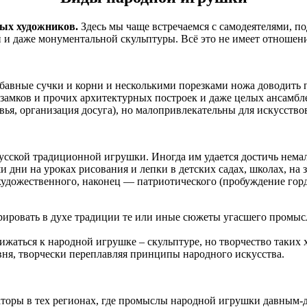
ных художников.
Здесь мы чаще встречаемся с самодеятелями, 
и даже монументальной скульптуры. Всё это не имеет отношени
забавные сучки и корни и несколькими порезками ножа доводить
 замков и прочих архитектурных построек и даже целых ансамб
вья, организация досуга), но малопривлекательны для искусство
усской традиционной игрушки. Иногда им удается достичь нема
 дни на уроках рисования и лепки в детских садах, школах, на 
 художественного, наконец — патриотического (пробуждение гор
ировать в духе традиции те или иные сюжеты угасшего промысл
жаться к народной игрушке – скульптуре, но творчество таких 
вня, творчески переплавляя принципы народного искусства.
торы в тех регионах, где промыслы народной игрушки давным-да