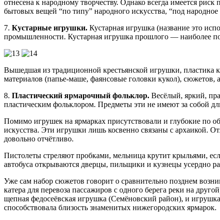
отнесена к народному творчеству. Однако всегда имеется рис
бытовых вещей “по типу” народного искусства, “под народное 
7.
Кустарные игрушки.
Кустарная игрушка (название это ис
промышленности. Кустарная игрушка прошлого — наиболее под
Вышедшая из традиционной крестьянской игрушки, пластика ку
материалов (папье-маше, фаянсовые головки кукол), сюжетов, а
8.
Пластический ярмарочный фольклор.
Весёлый, яркий, пра
пластическим фольклором. Предметы эти не имеют за собой дл
Помимо игрушек на ярмарках присутствовали и глубокие по о
искусства. Эти игрушки лишь косвенно связаны с архаикой. От
довольно отчётливо.
Пистолеты стреляют пробками, мельница крутит крыльями, если д
автобуса открываются дверцы, пильщики и кузнецы усердно раб
Уже сам набор сюжетов говорит о сравнительно позднем возни
катера для перевоза пассажиров с одного берега реки на друг
щепная федосеёвская игрушка (Семёновский район), и игрушка
способствовала близость знаменитых нижегородских ярмарок.