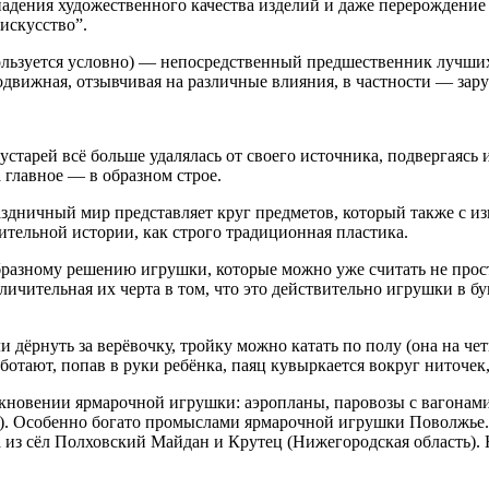
к падения художественного качества изделий и даже перерождени
искусство”.
пользуется условно) — непосредственный предшественник лучш
вижная, отзывчивая на различные влияния, в частности — зару
старей всё больше удалялась от своего источника, подвергаясь
 главное — в образном строе.
здничный мир представляет круг предметов, который также с и
ительной истории, как строго традиционная пластика.
бразному решению игрушки, которые можно уже считать не про
личительная их черта в том, что это действительно игрушки в 
ёрнуть за верёвочку, тройку можно катать по полу (она на четыр
отают, попав в руки ребёнка, паяц кувыркается вокруг ниточек
кновении ярмарочной игрушки: аэропланы, паровозы с вагонами
ой). Особенно богато промыслами ярмарочной игрушки Поволжье.
 из сёл Полховский Майдан и Крутец (Нижегородская область).