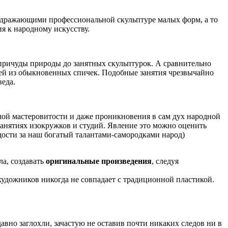
подражающими профессиональной скульптуре малых форм, а то
я к народному искусству.
 причуды природы до занятных скульптурок. А сравнительно
лей из обыкновенных спичек. Подобные занятия чрезвычайно
веда.
лой мастеровитости и даже проникновения в сам дух народной
занятиях изокружков и студий. Явление это можно оценить
дости за наш богатый талантами-самородками народ)
а, создавать
оригинальные произведения
, следуя
художников никогда не совпадает с традиционной пластикой.
вно заглохли, зачастую не оставив почти никаких следов ни в