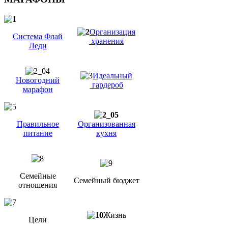
Организация
Система Флай
хранения
Леди
Идеальный
Новогодний
гардероб
марафон
Правильное
Организованная
питание
кухня
Семейные
Семейный бюджет
отношения
Жизнь
Цели