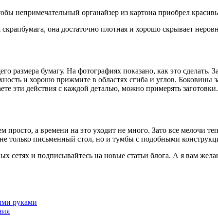
 чтобы непримечательный органайзер из картона приобрел красив
 скрапбумага, она достаточно плотная и хорошо скрывает неров
го размера бумагу. На фотографиях показано, как это сделать. З
ость и хорошо прижмите в областях сгиба и углов. Боковины заг
ете эти действия с каждой деталью, можно примерять заготовки.
ем просто, а времени на это уходит не много. Зато все мелочи т
не только письменный стол, но и тумбы с подобными конструкц
ных сетях и подписывайтесь на новые статьи блога. А я вам жел
оими руками
ния