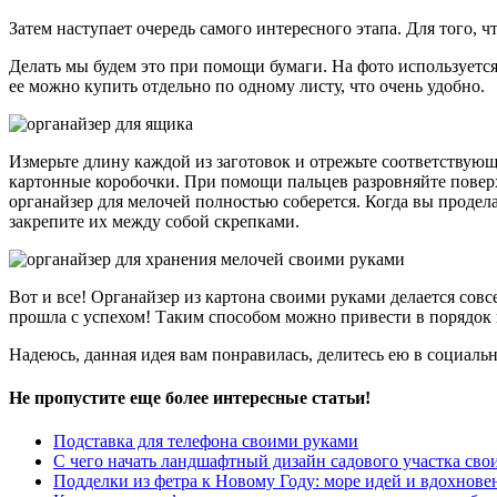
Затем наступает очередь самого интересного этапа. Для того,
Делать мы будем это при помощи бумаги. На фото используется
ее можно купить отдельно по одному листу, что очень удобно.
Измерьте длину каждой из заготовок и отрежьте соответствующе
картонные коробочки. При помощи пальцев разровняйте поверхн
органайзер для мелочей полностью соберется. Когда вы продела
закрепите их между собой скрепками.
Вот и все! Органайзер из картона своими руками делается совс
прошла с успехом! Таким способом можно привести в порядок 
Надеюсь, данная идея вам понравилась, делитесь ею в социаль
Не пропустите еще более интересные статьи!
Подставка для телефона своими руками
С чего начать ландшафтный дизайн садового участка св
Подделки из фетра к Новому Году: море идей и вдохнове