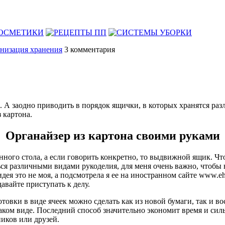
низация хранения
3
комментария
 А заодно приводить в порядок ящички, в которых хранятся раз
 картона.
Органайзер из картона своими руками
ного стола, а если говорить конкретно, то выдвижной ящик. Что
ться различными видами рукоделия, для меня очень важно, чтобы
идея это не моя, а подсмотрела я ее на иностранном сайте
www.eh
авайте приступать к делу.
товки в виде ячеек можно сделать как из новой бумаги, так и в
 таком виде. Последний способ значительно экономит время и силы
иков или друзей.