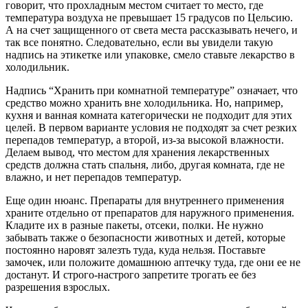
говорит, что прохладным местом считает то место, где
температура воздуха не превышает 15 градусов по Цельсию.
А на счет защищенного от света места рассказывать нечего, и
так все понятно. Следовательно, если вы увидели такую
надпись на этикетке или упаковке, смело ставьте лекарство в
холодильник.
Надпись “Хранить при комнатной температуре” означает, что
средство можно хранить вне холодильника. Но, например,
кухня и ванная комната категорически не подходит для этих
целей. В первом варианте условия не подходят за счет резких
перепадов температур, а второй, из-за высокой влажности.
Делаем вывод, что местом для хранения лекарственных
средств должна стать спальня, либо, другая комната, где не
влажно, и нет перепадов температур.
Еще один нюанс. Препараты для внутреннего применения
храните отдельно от препаратов для наружного применения.
Кладите их в разные пакеты, отсеки, полки. Не нужно
забывать также о безопасности животных и детей, которые
постоянно наровят залезть туда, куда нельзя. Поставьте
замочек, или положите домашнюю аптечку туда, где они ее не
достанут. И строго-настрого запретите трогать ее без
разрешения взрослых.