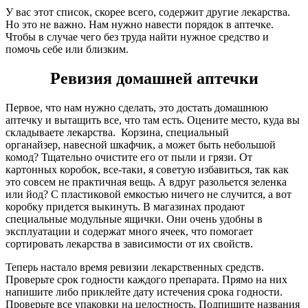
У вас этот список, скорее всего, содержит другие лекарства.
Но это не важно. Нам нужно навести порядок в аптечке.
Чтобы в случае чего без труда найти нужное средство и
помочь себе или близким.
Ревизия домашней аптечки
Первое, что нам нужно сделать, это достать домашнюю
аптечку и вытащить все, что там есть. Оцените место, куда вы
складываете лекарства. Корзина, специальный
органайзер, навесной шкафчик, а может быть небольшой
комод? Тщательно очистите его от пыли и грязи. От
картонных коробок, все-таки, я советую избавиться, так как
это совсем не практичная вещь. А вдруг разольется зеленка
или йод? С пластиковой емкостью ничего не случится, а вот
коробку придется выкинуть. В магазинах продают
специальные модульные ящички. Они очень удобны в
эксплуатации и содержат много ячеек, что помогает
сортировать лекарства в зависимости от их свойств.
Теперь настало время ревизии лекарственных средств.
Проверьте срок годности каждого препарата. Прямо на них
напишите либо приклейте дату истечения срока годности.
Проверьте все упаковки на целостность. Подпишите названия