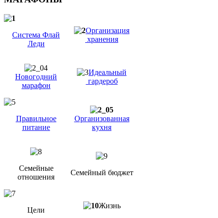
Организация
Система Флай
хранения
Леди
Идеальный
Новогодний
гардероб
марафон
Правильное
Организованная
питание
кухня
Семейные
Семейный бюджет
отношения
Жизнь
Цели