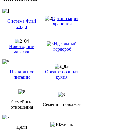
Организация
Система Флай
хранения
Леди
Идеальный
Новогодний
гардероб
марафон
Правильное
Организованная
питание
кухня
Семейные
Семейный бюджет
отношения
Жизнь
Цели