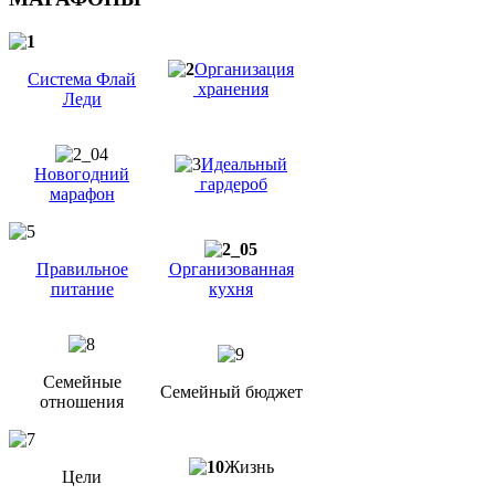
Организация
Система Флай
хранения
Леди
Идеальный
Новогодний
гардероб
марафон
Правильное
Организованная
питание
кухня
Семейные
Семейный бюджет
отношения
Жизнь
Цели