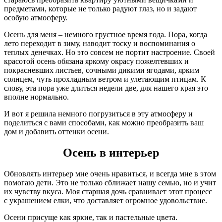
предметами, которые не только радуют глаз, но и задают
особую атмосферу.
Осень для меня – немного грустное время года. Пора, когда
лето переходит в зиму, наводит тоску и воспоминания о
теплых денечках. Но это совсем не портит настроение. Своей
красотой осень обязана яркому окрасу пожелтевших и
покрасневших листьев, сочными дикими ягодами, ярким
солнцем, чуть прохладным ветром и улетающим птицам. К
слову, эта пора уже длиться недели две, для нашего края это
вполне нормально.
И вот я решила немного погрузиться в эту атмосферу и
поделиться с вами способами, как можно преобразить ваш
дом и добавить оттенки осени.
Осень в интерьер
Обновлять интерьер мне очень нравиться, и всегда мне в этом
помогаю дети. Это не только сближает нашу семью, но и учит
их чувству вкуса. Моя старшая дочь сравнивает этот процесс
с украшением елки, что доставляет огромное удовольствие.
Осени присуще как яркие, так и пастельные цвета.