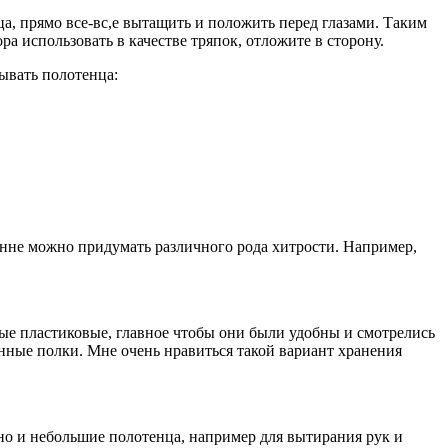
ца, прямо все-вс,е вытащить и положить перед глазами. Таким
а использовать в качестве тряпок, отложите в сторону.
дывать полотенца:
ванне можно придумать различного рода хитрости. Например,
е пластиковые, главное чтобы они были удобны и смотрелись
нные полки. Мне очень нравиться такой вариант хранения
но и небольшие полотенца, например для вытирания рук и