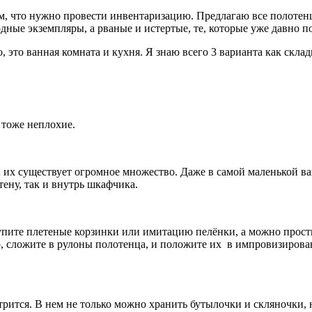
том, что нужно провести инвентаризацию. Предлагаю все полотен
ные экземпляры, а рваные и истертые, те, которые уже давно пор
о, это ванная комната и кухня. Я знаю всего 3 варианта как скла
 тоже неплохие.
. А их существует огромное множество. Даже в самой маленькой 
ену, так и внутрь шкафчика.
пите плетеные корзинки или имитацию пелёнки, а можно просты
о, сложите в рулоны полотенца, и положите их в импровизирова
ится. В нем не только можно хранить бутылочки и скляночки, 