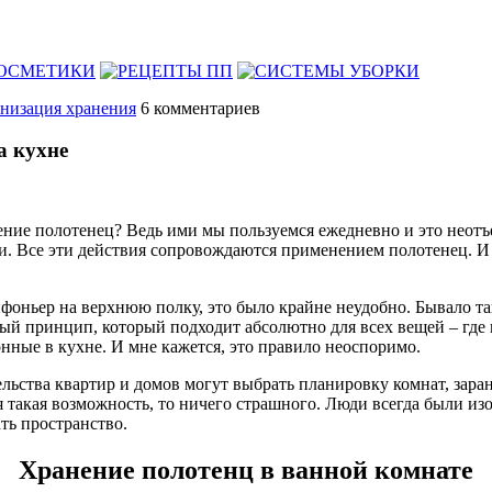
низация хранения
6
комментариев
а кухне
ние полотенец? Ведь ими мы пользуемся ежедневно и это неотъе
и. Все эти действия сопровождаются применением полотенец. И 
оньер на верхнюю полку, это было крайне неудобно. Бывало так,
ный принцип, который подходит абсолютно для всех вещей – где 
нные в кухне. И мне кажется, это правило неоспоримо.
льства квартир и домов могут выбрать планировку комнат, зара
я такая возможность, то ничего страшного. Люди всегда были из
ть пространство.
Хранение полотенц в ванной комнате