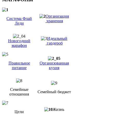
Организация
Система Флай
хранения
Леди
Идеальный
Новогодний
гардероб
марафон
Правильное
Организованная
питание
кухня
Семейные
Семейный бюджет
отношения
Жизнь
Цели