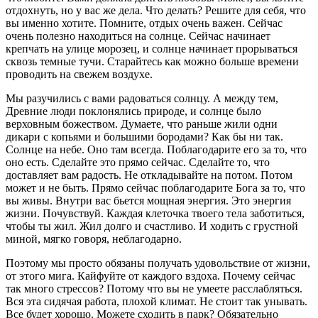
отдохнуть, но у вас же дела. Что делать? Решите для себя, что
вы именно хотите. Помните, отдых очень важен. Сейчас
очень полезно находиться на солнце. Сейчас начинает
крепчать на улице морозец, и солнце начинает прорываться
сквозь темные тучи. Старайтесь как можно больше времени
проводить на свежем воздухе.
Мы разучились с вами радоваться солнцу. А между тем,
Древние люди поклонялись природе, и солнце было
верховным божеством. Думаете, что раньше жили одни
дикари с копьями и большими бородами? Как бы ни так.
Солнце на небе. Оно там всегда. Поблагодарите его за то, что
оно есть. Сделайте это прямо сейчас. Сделайте то, что
доставляет вам радость. Не откладывайте на потом. Потом
может и не быть. Прямо сейчас поблагодарите Бога за то, что
вы живы. Внутри вас бьется мощная энергия. Это энергия
жизни. Почувствуй. Каждая клеточка твоего тела заботиться,
чтобы ты жил. Жил долго и счастливо. И ходить с грустной
миной, мягко говоря, неблагодарно.
Поэтому мы просто обязаны получать удовольствие от жизни,
от этого мига. Кайфуйте от каждого вздоха. Почему сейчас
так много стрессов? Потому что вы не умеете расслабляться.
Вся эта сидячая работа, плохой климат. Не стоит так унывать.
Все будет хорошо. Можете сходить в парк? Обязательно