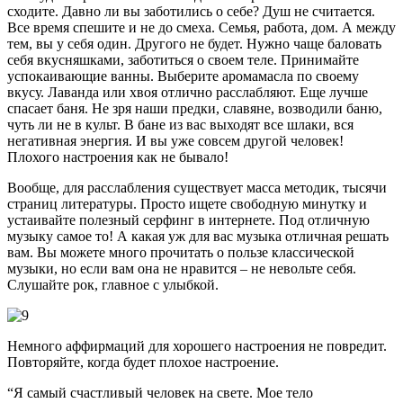
сходите. Давно ли вы заботились о себе? Душ не считается.
Все время спешите и не до смеха. Семья, работа, дом. А между
тем, вы у себя один. Другого не будет. Нужно чаще баловать
себя вкусняшками, заботиться о своем теле. Принимайте
успокаивающие ванны. Выберите аромамасла по своему
вкусу. Лаванда или хвоя отлично расслабляют. Еще лучше
спасает баня. Не зря наши предки, славяне, возводили баню,
чуть ли не в культ. В бане из вас выходят все шлаки, вся
негативная энергия. И вы уже совсем другой человек!
Плохого настроения как не бывало!
Вообще, для расслабления существует масса методик, тысячи
страниц литературы. Просто ищете свободную минутку и
устаивайте полезный серфинг в интернете. Под отличную
музыку самое то! А какая уж для вас музыка отличная решать
вам. Вы можете много прочитать о пользе классической
музыки, но если вам она не нравится – не невольте себя.
Слушайте рок, главное с улыбкой.
Немного аффирмаций для хорошего настроения не повредит.
Повторяйте, когда будет плохое настроение.
“Я самый счастливый человек на свете. Мое тело