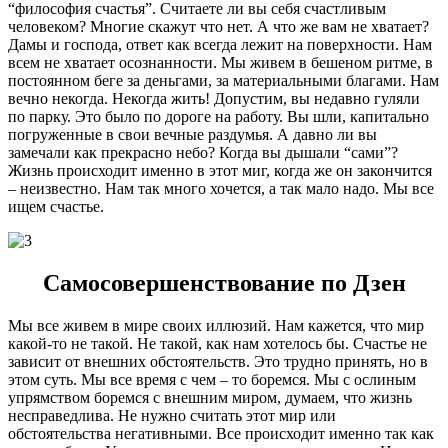
“философия счастья”. Считаете ли вы себя счастливым
человеком? Многие скажут что нет. А что же вам не хватает?
Дамы и господа, ответ как всегда лежит на поверхности. Нам
всем не хватает осознанности. Мы живем в бешеном ритме, в
постоянном беге за деньгами, за материальными благами. Нам
вечно некогда. Некогда жить! Допустим, вы недавно гуляли
по парку. Это было по дороге на работу. Вы шли, капитально
погруженные в свои вечные раздумья. А давно ли вы
замечали как прекрасно небо? Когда вы дышали “сами”?
Жизнь происходит именно в этот миг, когда же он закончится
– неизвестно. Нам так много хочется, а так мало надо. Мы все
ищем счастье.
Самосовершенствование по Дзен
Мы все живем в мире своих иллюзий. Нам кажется, что мир
какой-то не такой. Не такой, как нам хотелось бы. Счастье не
зависит от внешних обстоятельств. Это трудно принять, но в
этом суть. Мы все время с чем – то боремся. Мы с ослиным
упрямством боремся с внешним миром, думаем, что жизнь
несправедлива. Не нужно считать этот мир или
обстоятельства негативными. Все происходит именно так как