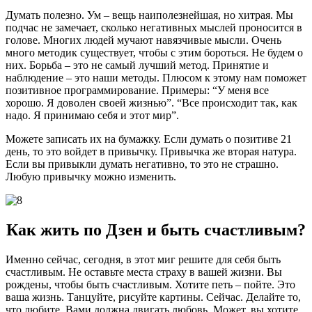
Думать полезно. Ум – вещь наиполезнейшая, но хитрая. Мы
подчас не замечает, сколько негативных мыслей проносится в
голове. Многих людей мучают навязчивые мысли. Очень
много методик существует, чтобы с этим бороться. Не будем о
них. Борьба – это не самый лучший метод. Принятие и
наблюдение – это наши методы. Плюсом к этому нам поможет
позитивное программирование. Примеры: “У меня все
хорошо. Я доволен своей жизнью”. “Все происходит так, как
надо. Я принимаю себя и этот мир”.
Можете записать их на бумажку. Если думать о позитиве 21
день, то это войдет в привычку. Привычка же вторая натура.
Если вы привыкли думать негативно, то это не страшно.
Любую привычку можно изменить.
Как жить по Дзен и быть счастливым?
Именно сейчас, сегодня, в этот миг решите для себя быть
счастливым. Не оставьте места страху в вашей жизни. Вы
рождены, чтобы быть счастливым. Хотите петь – пойте. Это
ваша жизнь. Танцуйте, рисуйте картины. Сейчас. Делайте то,
что любите. Вами должна двигать любовь. Может, вы хотите