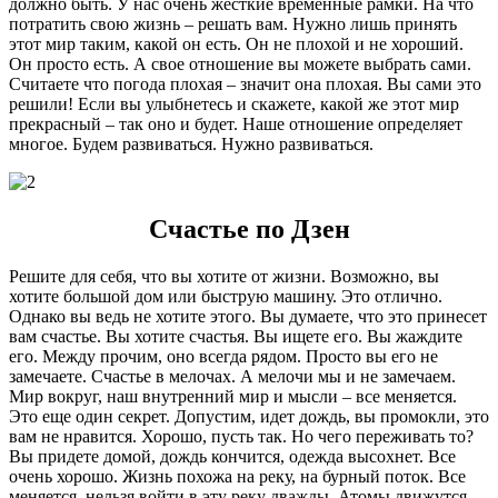
должно быть. У нас очень жесткие временные рамки. На что
потратить свою жизнь – решать вам. Нужно лишь принять
этот мир таким, какой он есть. Он не плохой и не хороший.
Он просто есть. А свое отношение вы можете выбрать сами.
Считаете что погода плохая – значит она плохая. Вы сами это
решили! Если вы улыбнетесь и скажете, какой же этот мир
прекрасный – так оно и будет. Наше отношение определяет
многое. Будем развиваться. Нужно развиваться.
Счастье по Дзен
Решите для себя, что вы хотите от жизни. Возможно, вы
хотите большой дом или быструю машину. Это отлично.
Однако вы ведь не хотите этого. Вы думаете, что это принесет
вам счастье. Вы хотите счастья. Вы ищете его. Вы жаждите
его. Между прочим, оно всегда рядом. Просто вы его не
замечаете. Счастье в мелочах. А мелочи мы и не замечаем.
Мир вокруг, наш внутренний мир и мысли – все меняется.
Это еще один секрет. Допустим, идет дождь, вы промокли, это
вам не нравится. Хорошо, пусть так. Но чего переживать то?
Вы придете домой, дождь кончится, одежда высохнет. Все
очень хорошо. Жизнь похожа на реку, на бурный поток. Все
меняется, нельзя войти в эту реку дважды. Атомы движутся,