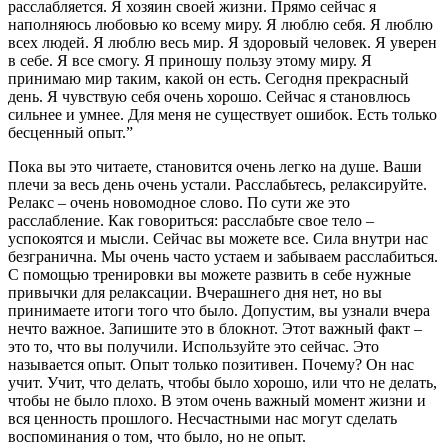
расслабляется. Я хозяин своей жизни. Прямо сейчас я
наполняюсь любовью ко всему миру. Я люблю себя. Я люблю
всех людей. Я люблю весь мир. Я здоровый человек. Я уверен
в себе. Я все смогу. Я приношу пользу этому миру. Я
принимаю мир таким, какой он есть. Сегодня прекрасный
день. Я чувствую себя очень хорошо. Сейчас я становлюсь
сильнее и умнее. Для меня не существует ошибок. Есть только
бесценный опыт.”
Пока вы это читаете, становится очень легко на душе. Ваши
плечи за весь день очень устали. Расслабьтесь, релаксируйте.
Релакс – очень новомодное слово. По сути же это
расслабление. Как говориться: расслабьте свое тело –
успокоятся и мысли. Сейчас вы можете все. Сила внутри нас
безгранична. Мы очень часто устаем и забываем расслабиться.
С помощью тренировки вы можете развить в себе нужные
привычки для релаксации. Вчерашнего дня нет, но вы
принимаете итоги того что было. Допустим, вы узнали вчера
нечто важное. Запишите это в блокнот. Этот важный факт –
это то, что вы получили. Используйте это сейчас. Это
называется опыт. Опыт только позитивен. Почему? Он нас
учит. Учит, что делать, чтобы было хорошо, или что не делать,
чтобы не было плохо. В этом очень важный момент жизни и
вся ценность прошлого. Несчастными нас могут сделать
воспоминания о том, что было, но не опыт.