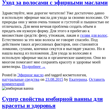
Уход за волосами с эфирными маслами
Здравствуйте, мои дорогие читатели! Уже достаточно давно
я использую эфирные масла для ухода за своими волосами. От
природы они у меня очень тонкие и густотой и пышностью не
отличались. Для меня вечная проблема создать объем и
придать им нужную форму. Для этого я прибегаю к
множествам средств: фену, утюжкам, лакам и
гелям для волос
.
Естественно за это мои волосы не говорят спасибо. Под
действием таких агрессивных факторов, они становятся
ломкими, сухими, кончики секутся и выглядят ужасно. Но я
нашла выход из положения. Для ухода за волосами я
использую эфирные масла и органические шампуни. Они во
многом помогают мне сохранять красоту и здоровье моей
шевелюры.
Подробнее
→
Posted in
Эфирное масло
and tagged косметология,
натуральные средства
on
23.08.2015
by
Екатерина
.
Оставить
комментарий
Супер свойства имбирной ванны для
красоты и здоровья