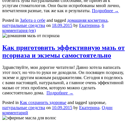
отбелить зубы натуральными способами, не прибегая к
услугам стоматологов. Они были испробованы мной лично,
впечатления разные, так же как и результаты.
Подробнее
→
Posted in
Забота о себе
and tagged
домашняя косметика
,
натуральные средства
on
18.09.2015
by
Екатерина
.
6
комментария (ев)
Как приготовить эффективную мазь от
псориаза и экземы самостоятельно
Здравствуйте, мои дорогие читатели! Давно хотела написать
этот пост, но что-то руки не доходили. Он посвящен псориазу,
экземе и другим кожным раздражителям. Сегодня я поделюсь
с вами настоящей, натуральной, а главное очень эффективной
мазью от этих проблем, которую можно сделать
самостоятельно дома.
Подробнее
→
Posted in
Как сохранить здоровье
and tagged здоровье,
натуральные средства
on
10.09.2015
by
Екатерина
.
Один
комментарий