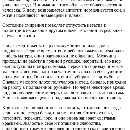
ушел навсегда. Понимание этого облегчает общее состояние
человека. К нему возвращается аппетит, нормализуется сон, в
жизни появляются новые цели и планы.
Состояние смирения позволяет отпустить негатив и
посмотреть на жизнь в другом ключе. Это один из реальных
случаев в жизни.
После смерти жены на руках мужчины осталась дочь-
подросток. Первое время отец и ребенок тяжело переживали
гибель матери, они практически не общались. Мужчина
приходил на работу в грязной рубашке, небритый, его взор
был потухшим и безразличным. Пережить горе ему помогла
маленькая девочка, которая частично взяла на себя функции
родительницы. Она стала готовить, убирать, гладить белье.
Сначала у нее это плохо получалось и отец, бывало, приходил
на работу в подпаленной рубашке. Но через некоторое время,
видя воодушевление дочери, стал возвращаться к жизни сам.
У него появилась цель – поддерживать и воспитывать дочь.
Кризисные периоды помогают понять, что жизнь не всегда
черная и не всегда белая, она полосатая. Стоить только,
потерпеть пережить горе, и она вновь заиграет светлыми
красками. Жалость к себе и потакание слабостям,
способствует тому, что человек постепенно скатывается вниз.