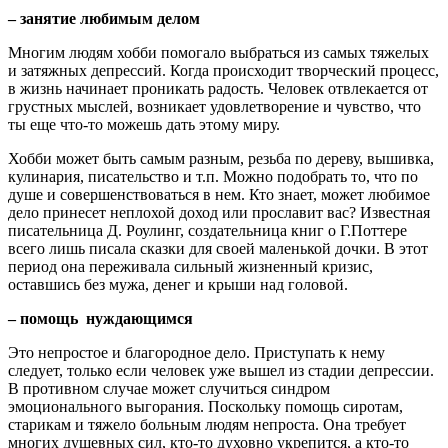
– занятие любимым делом
Многим людям хобби помогало выбраться из самых тяжелых
и затяжных депрессий. Когда происходит творческий процесс,
в жизнь начинает проникать радость. Человек отвлекается от
грустных мыслей, возникает удовлетворение и чувство, что
ты еще что-то можешь дать этому миру.
Хобби может быть самым разным, резьба по дереву, вышивка,
кулинария, писательство и т.п. Можно подобрать то, что по
душе и совершенствоваться в нем. Кто знает, может любимое
дело принесет неплохой доход или прославит вас? Известная
писательница Д. Роулинг, создательница книг о Г.Поттере
всего лишь писала сказки для своей маленькой дочки. В этот
период она переживала сильный жизненный кризис,
оставшись без мужа, денег и крыши над головой.
– помощь нуждающимся
Это непростое и благородное дело. Приступать к нему
следует, только если человек уже вышел из стадии депрессии.
В противном случае может случиться синдром
эмоционального выгорания. Поскольку помощь сиротам,
старикам и тяжело больным людям непроста. Она требует
многих душевных сил, кто-то духовно укрепится, а кто-то