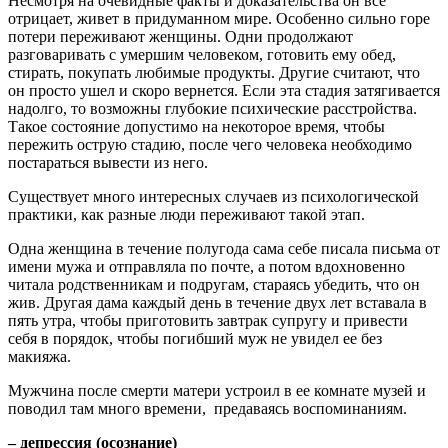
Несмотря на очевидные факты и доказательства он все
отрицает, живет в придуманном мире. Особенно сильно горе
потери переживают женщины. Одни продолжают
разговаривать с умершим человеком, готовить ему обед,
стирать, покупать любимые продукты. Другие считают, что
он просто ушел и скоро вернется. Если эта стадия затягивается
надолго, то возможны глубокие психические расстройства.
Такое состояние допустимо на некоторое время, чтобы
пережить острую стадию, после чего человека необходимо
постараться вывести из него.
Существует много интересных случаев из психологической
практики, как разные люди переживают такой этап.
Одна женщина в течение полугода сама себе писала письма от
имени мужа и отправляла по почте, а потом вдохновенно
читала родственникам и подругам, стараясь убедить, что он
жив. Другая дама каждый день в течение двух лет вставала в
пять утра, чтобы приготовить завтрак супругу и привести
себя в порядок, чтобы погибший муж не увидел ее без
макияжа.
Мужчина после смерти матери устроил в ее комнате музей и
поводил там много времени, предаваясь воспоминаниям.
– депрессия (осознание)