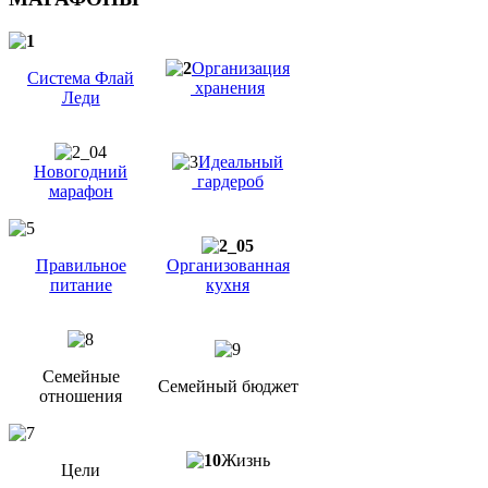
Организация
Система Флай
хранения
Леди
Идеальный
Новогодний
гардероб
марафон
Правильное
Организованная
питание
кухня
Семейные
Семейный бюджет
отношения
Жизнь
Цели