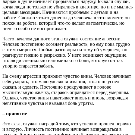
Бардак в душе начинает прорываться наружу. Бывали случаи,
когда люди не только не убирались в квартире, но и не мылись
целыми месяцами. Начинаются проблемы с детьми и на
работе. Сложно что-то донести до человека в этот момент, он
похож на робота, который что-то делает автоматически, но
ничего особо не воспринимает.
Часто началом данного этапа служит состояние агрессии.
Человек постепенно осознает реальность, но ему пока трудно
с этим смирится. Любые разговоры на тему об умершем, он
реагирует гневно и разражено. У него возникает ощущение,
что люди специально напоминают о боли, которую он так
упорно старается забыть.
На смену агрессии приходит чувство вины. Человек начинает
себя укорять, что мало уделял внимания, что-то не успел
сказать и сделать. Постоянно прокручивает в голове
мыслительную жвачку, стараясь оправдаться перед умершим.
Однако, чувство вины накатывает вновь и вновь, возрождая
негативные чувства и вызывая боль утраты.
– принятие
Это фаза, служит наградой тому, кто успешно прошел первую
и вторую. Личность постепенно начинает возвращаться в
реальный мир, осознает тот факт, что близкого нет рядом, он