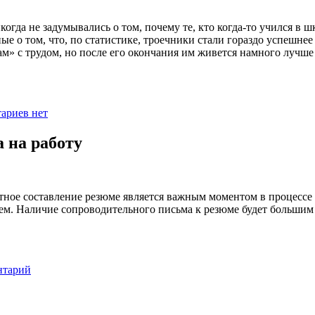
когда не задумывались о том, почему те, кто когда-то учился в ш
е о том, что, по статистике, троечники стали гораздо успешнее 
ам» с трудом, но после его окончания им живется намного лучше
ариев нет
 на работу
отное составление резюме является важным моментом в процессе т
ем. Наличие сопроводительного письма к резюме будет большим
нтарий