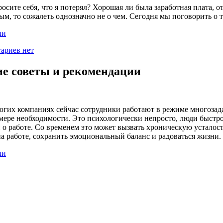
осите себя, что я потерял? Хорошая ли была заработная плата, 
м, то сожалеть однозначно не о чем. Сегодня мы поговорить о то
ии
ариев нет
ие советы и рекомендации
многих компаниях сейчас сотрудники работают в режиме многоза
 мере необходимости. Это психологически непросто, люди быстр
й о работе. Со временем это может вызвать хроническую усталос
на работе, сохранить эмоциональный баланс и радоваться жизни.
ии