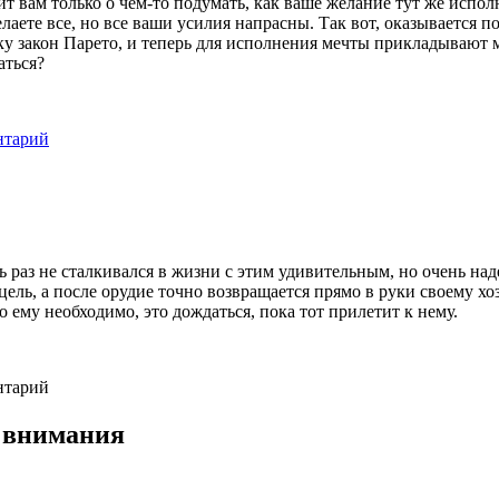
т вам только о чем-то подумать, как ваше желание тут же испол
лаете все, но все ваши усилия напрасны. Так вот, оказывается п
ку закон Парето, и теперь для исполнения мечты прикладывают 
аться?
нтарий
ть раз не сталкивался в жизни с этим удивительным, но очень на
цель, а после орудие точно возвращается прямо в руки своему х
ему необходимо, это дождаться, пока тот прилетит к нему.
нтарий
 внимания