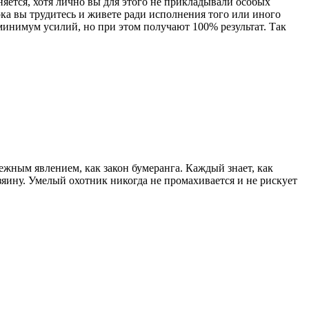
няется, хотя лично вы для этого не прикладывали особых
ока вы трудитесь и живете ради исполнения того или иного
минимум усилий, но при этом получают 100% результат. Так
дежным явлением, как закон бумеранга. Каждый знает, как
озяину. Умелый охотник никогда не промахивается и не рискует