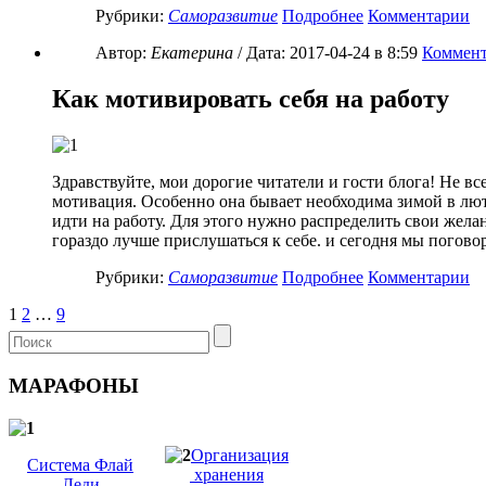
Рубрики:
Саморазвитие
Подробнее
Комментарии
Автор:
Екатерина
/ Дата:
2017-04-24
в 8:59
Коммент
Как мотивировать себя на работу
Здравствуйте, мои дорогие читатели и гости блога! Не в
мотивация. Особенно она бывает необходима зимой в люты
идти на работу. Для этого нужно распределить свои жела
гораздо лучше прислушаться к себе. и сегодня мы поговор
Рубрики:
Саморазвитие
Подробнее
Комментарии
1
2
…
9
МАРАФОНЫ
Организация
Система Флай
хранения
Леди