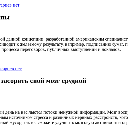
ариев нет
ипы
овой данной концепции, разработанной американским специалист
риводит к желаемому результату, например, подписанию бумаг, 
я процесса переговоров, публичных выступлений и докладов.
тариев нет
асорять свой мозг ерудной
дый день на нас льются потоки ненужной информации. Мозг восп
ным источником стресса и различных нервных расстройств, кот
ый мусор, так вы сможете улучшить мозговую активность и огр