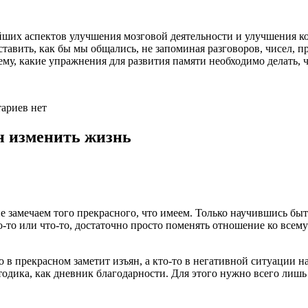
йших аспектов улучшения мозговой деятельности и улучшения 
тавить, как бы мы общались, не запоминая разговоров, чисел,
ему, какие упражнения для развития памяти необходимо делать, ч
ариев нет
н изменить жизнь
о не замечаем того прекрасного, что имеем. Только научившись б
о-то или что-то, достаточно просто поменять отношение ко всему
 в прекрасном заметит изъян, а кто-то в негативной ситуации н
тодика, как дневник благодарности. Для этого нужно всего лишь