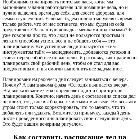
Необходимо спланировать не только часы, когда мы
выполняем задания работодателя или домашние дела, но и
нужно выделять время для себя, для своего здоровья, для
семьи и увлечений. Если мы будем полностью уделять время
только работе, что от нас останется, что мы будем из себя
представлять? Загнанную лошадь с мешками под глазами? Я
уже говорила про то, что люди не пользуются простым и
легким способом успеть все и не обидеть себя — это
планирование. Все успешные люди пользуются этим
инструментом тайм — менеджмента, добиваются успехов и
ставят перед собой все новые цели. Я расскажу, как правильно
планировать свой рабочий день, чтобы он стал для вас
продуктивным, и вы смогли выполнить все задуманное.
Планированием рабочего дня следует заниматься с вечера.
Почему? А вам знакома фраза «Сегодня начинается вчера».
Эта высказывание четко определяет один из принципов
планирования. Конечно, начать день с составления списка дел
не плохо, тогда же вы бодры, с чистыми мыслями. Но все-таки
утром стоит только корректировать, что-то менять, что то
добавлять или удалять. Возьмите за привычку, каждый день
после проведенного дня планировать свой следующий день.
Это будет вашим вечерним ритуалом.
Как составить расписание дел на