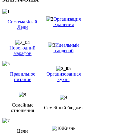
Организация
Система Флай
хранения
Леди
Идеальный
Новогодний
гардероб
марафон
Правильное
Организованная
питание
кухня
Семейные
Семейный бюджет
отношения
Жизнь
Цели