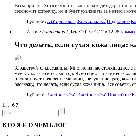
Всем привет! Хотите узнать, как сделать дезодорант для 
сэкономит копеечку, но и будет ухаживать за нежной к
Рубрики:
DIY проекты
,
Уход за собой
Подробнее
К
Автор:
Екатерина
/ Дата:
2015-01-17
в 12:26
Коммен
Что делать, если сухая кожа лица: 
Здравствуйте, красавицы! Многие из нас сталкивались с т
меня, у кого-то круглый год. Ясно одно – это не есть хо
провоцирует появление морщин, шелушение, раздражение. 
расскажу, что делать, если сухая кожа лица. Все советы,
Рубрики:
Уход за собой
,
Уход за собой
Подробнее
К
1
…
6
7
КТО Я И О ЧЕМ БЛОГ