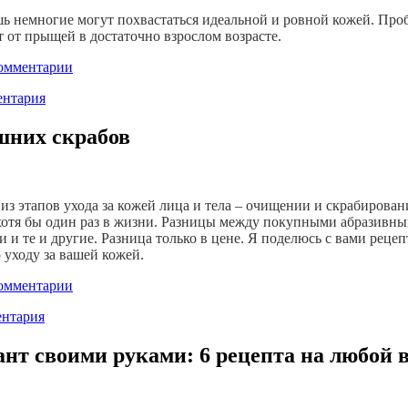
ь немногие могут похвастаться идеальной и ровной кожей. Про
т от прыщей в достаточно взрослом возрасте.
омментарии
нтария
шних скрабов
из этапов ухода за кожей лица и тела – очищении и скрабировани
 хотя бы один раз в жизни. Разницы между покупными абразив
те и другие. Разница только в цене. Я поделюсь с вами рецепт
уходу за вашей кожей.
омментарии
нтария
нт своими руками: 6 рецепта на любой 