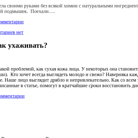
тела своими руками без всякой химии с натуральными ингредиент
ожей подмышек. Поехали….
омментарии
тариев нет
как ухаживать?
акой проблемой, как сухая кожа лица. У некоторых она становит
рошо). Кто хочет всегда выглядеть молодо и свежо? Наверняка каж
Наше лицо выглядит дрябло и непривлекательно. Как со всем эти
 описанные в статье, помогут в кратчайшие сроки восстановить ди
омментарии