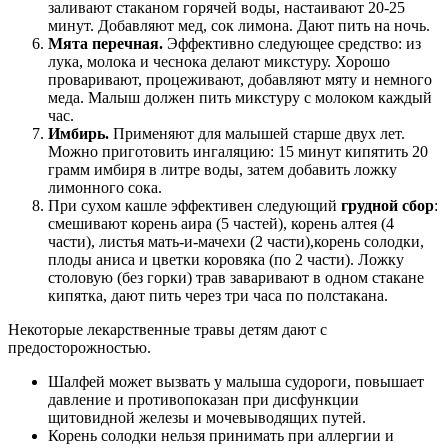
заливают стаканом горячей воды, настаивают 20-25
минут. Добавляют мед, сок лимона. Дают пить на ночь.
Мята перечная.
Эффективно следующее средство: из
лука, молока и чеснока делают микстуру. Хорошо
проваривают, процеживают, добавляют мяту и немного
меда. Малыш должен пить микстуру с молоком каждый
час.
Имбирь.
Применяют для малышей старше двух лет.
Можно приготовить ингаляцию: 15 минут кипятить 20
грамм имбиря в литре воды, затем добавить ложку
лимонного сока.
При сухом кашле эффективен следующий
грудной сбор
:
смешивают корень аира (5 частей), корень алтея (4
части), листья мать-и-мачехи (2 части),корень солодки,
плоды аниса и цветки коровяка (по 2 части). Ложку
столовую (без горки) трав заваривают в одном стакане
кипятка, дают пить через три часа по полстакана.
Некоторые лекарственные травы детям дают с
предосторожностью.
Шалфей может вызвать у малыша судороги, повышает
давление и противопоказан при дисфункции
щитовидной железы и мочевыводящих путей.
Корень солодки нельзя принимать при аллергии и