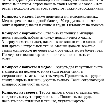
пуховым платком. Утром кашель станет мягче и слабее. Этот
рецепт подходит детям всех возрастов, даже новорожденным.
Компресс с медом.
Также применим для новорожденных.
Мед нагревают на водяной бане до 50 градусов, наносят на
бинт и прикладывают к спине и груди. Оставляют на полчаса.
Компресс с картошкой.
Отварить картошку в мундире,
помять вилкой, добавить ложку подсолнечного масла.
Завернуть смесь в пакет, пакет – в несколько слоев хлопковой
или другой натуральной ткани. Малыш должен лежать с
таким компрессом не менее полутора часов, но не более трех.
По мере остывания картошки, постепенно снимать слои
ткани.
Компресс с капусты и медом.
Окунуть два капустных листа
в кипяток на несколько минут (для размягчения и
стерилизации), затем намазать медом. Приложить на грудь и
спину, накрыть пленкой, укутать тканью. Такой согревающий
компресс оставляют на ночь.
Компресс из творога.
Творог нагреть, слить отделившуюся
жидкость, массу завернуть в ткань. Положить на грудь,
накрыть полиэтиленом и тканью, укутать шарфом.