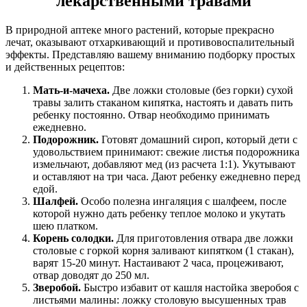
лекарственными травами
В природной аптеке много растений, которые прекрасно
лечат, оказывают отхаркивающий и противовоспалительный
эффекты. Представляю вашему вниманию подборку простых
и действенных рецептов:
Мать-и-мачеха.
Две ложки столовые (без горки) сухой
травы залить стаканом кипятка, настоять и давать пить
ребенку постоянно. Отвар необходимо принимать
ежедневно.
Подорожник.
Готовят домашний сироп, который дети с
удовольствием принимают: свежие листья подорожника
измельчают, добавляют мед (из расчета 1:1). Укутывают
и оставляют на три часа. Дают ребенку ежедневно перед
едой.
Шалфей.
Особо полезна ингаляция с шалфеем, после
которой нужно дать ребенку теплое молоко и укутать
шею платком.
Корень солодки.
Для приготовления отвара две ложки
столовые с горкой корня заливают кипятком (1 стакан),
варят 15-20 минут. Настаивают 2 часа, процеживают,
отвар доводят до 250 мл.
Зверобой.
Быстро избавит от кашля настойка зверобоя с
листьями малины: ложку столовую высушенных трав