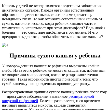
Кашель у детей не всегда является следствием заболевания
дыхательных органов. Иногда организм естественным
образом очищается от пыли, слизи или микрочастиц,
невидимых глазу. Но как отличить естественный кашель от
сухого, патологического, когда ребенок кашляет часто и
утомительно, испытывает при этом дискомфорт? Ведь любая
болезнь — это следствие дисбаланса в организме. И что
предпринять для того, чтобы облегчить состояние малыша?
Причины сухого кашля у ребенка
У новорожденных кашлевые рефлексы выражены крайне
слабо. Из-за этого ребенок не может откашляться, избавиться
от мокрот или микрочастиц, которые раздражают стенки
гортани. Такая особенность иногда приводит к тому, что
сухой кашель у новорожденных провоцирует рвоту.
Распространенная причина сухого кашля у ребенка после года
— простудное заболевание, вызванное
респираторной
вирусной инфекцией
. Болезнь развивается, и со временем
начинает выделяться мокрота, кашель становится
продуктивным. Когда ребенок идет на поправку, количество