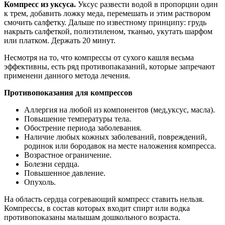
Компресс из уксуса.
Уксус развести водой в пропорции один
к трем, добавить ложку меда, перемешать и этим раствором
смочить салфетку. Дальше по известному принципу: грудь
накрыть салфеткой, полиэтиленом, тканью, укутать шарфом
или платком. Держать 20 минут.
Несмотря на то, что компрессы от сухого кашля весьма
эффективны, есть ряд противопаказаний, которые запречают
применени данного метода лечения.
Противопоказания для компрессов
Аллергия на любой из компонентов (мед,уксус, масла).
Повышение температуры тела.
Обострение периода заболевания.
Наличие любых кожных заболеваний, повреждений,
родинок или бородавок на месте наложения компресса.
Возрастное ограничение.
Болезни сердца.
Повышенное давление.
Опухоль.
На область сердца согревающий компресс ставить нельзя.
Компрессы, в состав которых входит спирт или водка
противопоказаны малышам дошкольного возраста.