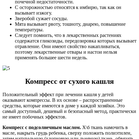
почечной недостаточности.
С осторожностью относятся к имбирю, так как он
вызывает изжогу.
Зверобой сужает сосуды.
Мята вызывает рвоту, тошноту, диарею, повышение
температуры.
Следует помнить, что в лекарственных растениях
содержатся гликозиды, передозировка которых вызывает
отравление. Они имеют свойство накапливаться,
поэтому лекарственные отвары и настои нельзя
применять большее шести недель.
Компресс от сухого кашля
Положительный эффект при лечении кашля у детей
оказывают компрессы. В их основе – распространенные
средства, которые имеются в доме у каждой хозяйки. Это
самый доступный, дешевый и безопасный метод, практически
не имеет побочных эффектов.
Компресс с подсолнечным маслом.
Х\б ткань намочить в
масле, накрыть грудь ребенка, сверху положить полиэтилен,
затем натуральную (хлопковую или льняную) ткань, обвязать