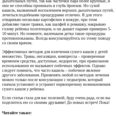
дыхательных путей, так как частички пара более крупные, и
они не способны проникать в глубь бронхов. Но сухой
кашель, вызванный воспалением верхних дыхательных путей,
лечиться подобными процедурами отлично. Я для этого
отвариваю несколько картофелин в кожуре, при этом
добавляю такие травки, как шалфей и ромашку, накрываю
голову ребенка полотенцем, и он дышит парами примерно 5-
10 минут. Но помните, маленьким детка такие процедуры
противопоказаны. Всегда консультируйтесь по этому поводу
со своим врачом.
Эффективных методов для излечения сухого кашля у детей
множество. Травы, ингаляции, компрессы – проверенные
временем средства, доступные, недорогие, при правильном
использовании не вызывают побочных эффектов. Однако
следует помнить, что часто кашель – побочное явление
другого заболевания. Применять любой из методов лечения
можно только после консультации с педиатром, который
сначала установит и устранит первопричину возникновения
сухого кашля у ребенка.
Если статья стала для вас полезной, буду очень рада, если вы
поделитесь ею со своими друзьями! До новых встреч! Пока!
Читайте также: