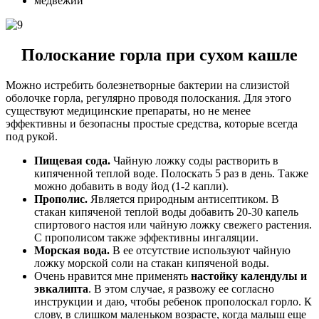
медвежий
Полоскание горла при сухом кашле
Можно истребить болезнетворные бактерии на слизистой
оболочке горла, регулярно проводя полоскания. Для этого
существуют медицинские препараты, но не менее
эффективны и безопасны простые средства, которые всегда
под рукой.
Пищевая сода.
Чайную ложку соды растворить в
кипяченной теплой воде. Полоскать 5 раз в день. Также
можно добавить в воду йод (1-2 капли).
Прополис.
Является природным антисептиком. В
стакан кипяченой теплой воды добавить 20-30 капель
спиртового настоя или чайную ложку свежего растения.
С прополисом также эффективны ингаляции.
Морская вода.
В ее отсутствие используют чайную
ложку морской соли на стакан кипяченой воды.
Очень нравится мне применять
настойку календулы и
эвкалипта
. В этом случае, я развожу ее согласно
инструкции и даю, чтобы ребенок прополоскал горло. К
слову, в слишком маленьком возрасте, когда малыш еще