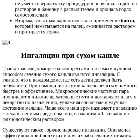
не умеет совершать эту процедуру, я переливала один из
растворов в баночку с распылителем и орошала горло
самостоятельно.
Вторым, запасным вариантом стало применение
бинта
,
который наматывается на палец, смачивается раствором
и протирается горло.
Ингаляции при сухом кашле
Травы травами, компрессы компрессами, но самым лучшим
способом лечения сухого кашля является ингаляция. Я
считаю, что в каждом доме, где есть детки должен быть
небулайзер. При помощи него сухой кашель лечиться намного
быстрее и эффективнее. Микроскопические частички пара
проникают в нижние дыхательные пути и доставляют влагу и
лекарство по назначению, увлажняя слизистые и улучшая
состояние малыша. Чаще всего наш врач назначает ингаляцию
с лекарственным средством под названием «Лазолван» и с
физиологическим раствором.
Существуют также горячие паровые ингаляции. Они менее
эффективны при бронхитах и других заболеваниях нижних