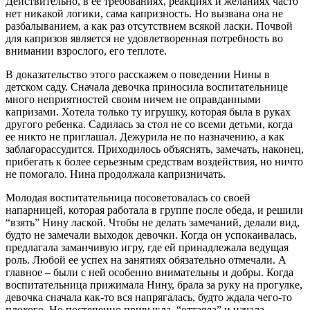
Действительно, в ее требованиях, реакциях и желаниях часто
нет никакой логики, сама капризность. Но вызвана она не
разбалыванием, а как раз отсутствием всякой ласки. Почвой
для капризов является не удовлетворенная потребность во
внимании взрослого, его теплоте.
В доказательство этого расскажем о поведении Нины в
детском саду. Сначала девочка приносила воспитательнице
много неприятностей своим ничем не оправданными
капризами. Хотела только ту игрушку, которая была в руках
другого ребенка. Садилась за стол не со всеми детьми, когда
ее никто не приглашал. Дежурила не по назначению, а как
заблагорассудится. Приходилось объяснять, замечать, наконец,
прибегать к более серьезным средствам воздействия, но ничто
не помогало. Нина продолжала капризничать.
Молодая воспитательница посоветовалась со своей
напарницей, которая работала в группе после обеда, и решили
“взять” Нину лаской. Чтобы не делать замечаний, делали вид,
будто не замечали выходок девочки. Когда он успокаивалась,
предлагала заманчивую игру, где ей принадлежала ведущая
роль. Любой ее успех на занятиях обязательно отмечали. А
главное – были с ней особенно внимательны и добры. Когда
воспитательница прижимала Нину, брала за руку на прогулке,
девочка сначала как-то вся напрягалась, будто ждала чего-то
плохого. Но постепенно привыкла, “оттаяла” и начала