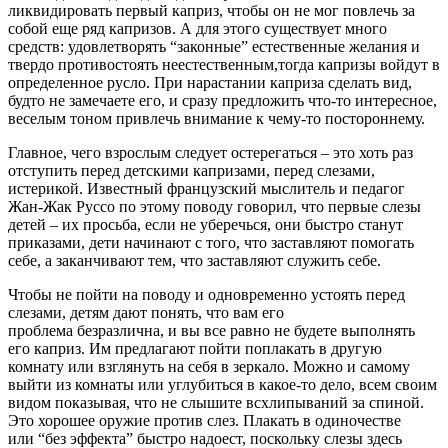
ликвидировать первый каприз, чтобы он не мог повлечь за
собой еще ряд капризов. А для этого существует много
средств: удовлетворять “законные” естественные желания и
твердо противостоять неестественным,тогда капризы войдут в
определенное русло. При нарастании каприза сделать вид,
будто не замечаете его, и сразу предложить что-то интересное,
веселым тоном привлечь внимание к чему-то постороннему.
Главное, чего взрослым следует остерегаться – это хоть раз
отступить перед детскими капризами, перед слезами,
истерикой. Известный французский мыслитель и педагог
Жан-Жак Руссо по этому поводу говорил, что первые слезы
детей – их просьба, если не уберечься, они быстро станут
приказами, дети начинают с того, что заставляют помогать
себе, а заканчивают тем, что заставляют служить себе.
Чтобы не пойти на поводу и одновременно устоять перед
слезами, детям дают понять, что вам его
проблема безразлична, и вы все равно не будете выполнять
его каприз. Им предлагают пойти поплакать в другую
комнату или взглянуть на себя в зеркало. Можно и самому
выйти из комнаты или углубиться в какое-то дело, всем своим
видом показывая, что не слышите всхлипываний за спиной.
Это хорошее оружие против слез. Плакать в одиночестве
или “без эффекта” быстро надоест, поскольку слезы здесь