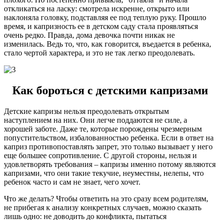
откликаться на ласку: смотрела искренне, открыто или
наклоняла головку, подставляя ее под теплую руку. Прошло
время, и капризность ее в детском саду стала проявляться
очень редко. Правда, дома девочка почти никак не
изменилась. Ведь то, что, как говорится, въедается в ребенка,
стало чертой характера, и это не так легко преодолевать.
Как бороться с детскими капризами
Детские капризы нельзя преодолевать открытым
наступлением на них. Они легче поддаются не силе, а
хорошей заботе. Даже те, которые порождены чрезмерным
попустительством, избалованностью ребенка. Если в ответ на
каприз противопоставлять запрет, это только вызывает у него
еще большее сопротивление. С другой стороны, нельзя и
удовлетворять требования – капризы именно потому являются
капризами, что они такие текучие, неуместны, нелепы, что
ребенок часто и сам не знает, чего хочет.
Что же делать? Чтобы ответить на это сразу всем родителям,
не прибегая к анализу конкретных случаев, можно сказать
лишь одно: не доводить до конфликта, пытаться