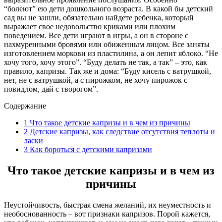
“болеют” ею дети дошкольного возраста. В какой бы детский
сад вы не зашли, обязательно найдете ребенка, который
выражает свое недовольство криками или плохим
поведением. Все дети играют в игры, а он в стороне с
нахмуренными бровями или обиженным лицом. Все заняты
изготовлением моркови из пластилина, а он лепит яблоко. “Не
хочу того, хочу этого”. “Буду делать не так, а так” – это, как
правило, капризы. Так же и дома: “Буду кисель с ватрушкой,
нет, не с ватрушкой, а с пирожком, не хочу пирожок с
повидлом, дай с творогом”.
Содержание
1
Что такое детские капризы и в чем из причины
2
Детские капризы, как следствие отсутствия теплоты и
ласки
3
Как бороться с детскими капризами
Что такое детские капризы и в чем из
причины
Неустойчивость, быстрая смена желаний, их неуместность и
необоснованность – вот признаки капризов. Порой кажется,