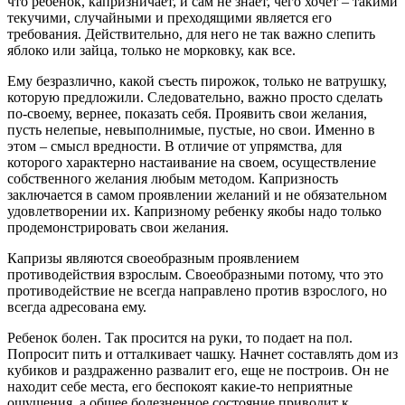
что ребенок, капризничает, и сам не знает, чего хочет – такими
текучими, случайными и преходящими является его
требования. Действительно, для него не так важно слепить
яблоко или зайца, только не морковку, как все.
Ему безразлично, какой съесть пирожок, только не ватрушку,
которую предложили. Следовательно, важно просто сделать
по-своему, вернее, показать себя. Проявить свои желания,
пусть нелепые, невыполнимые, пустые, но свои. Именно в
этом – смысл вредности. В отличие от упрямства, для
которого характерно настаивание на своем, осуществление
собственного желания любым методом. Капризность
заключается в самом проявлении желаний и не обязательном
удовлетворении их. Капризному ребенку якобы надо только
продемонстрировать свои желания.
Капризы являются своеобразным проявлением
противодействия взрослым. Своеобразными потому, что это
противодействие не всегда направлено против взрослого, но
всегда адресована ему.
Ребенок болен. Так просится на руки, то подает на пол.
Попросит пить и отталкивает чашку. Начнет составлять дом из
кубиков и раздраженно развалит его, еще не построив. Он не
находит себе места, его беспокоят какие-то неприятные
ощущения, а общее болезненное состояние приводит к