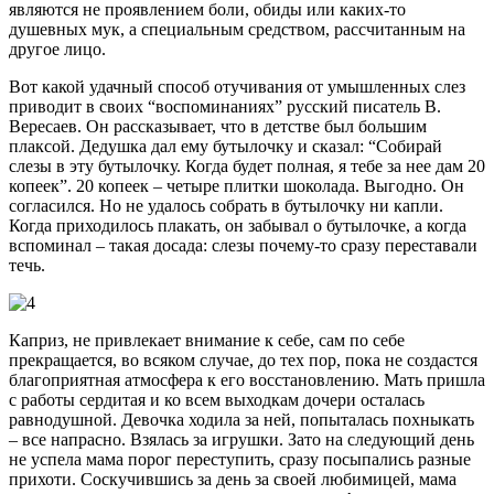
являются не проявлением боли, обиды или каких-то
душевных мук, а специальным средством, рассчитанным на
другое лицо.
Вот какой удачный способ отучивания от умышленных слез
приводит в своих “воспоминаниях” русский писатель В.
Вересаев. Он рассказывает, что в детстве был большим
плаксой. Дедушка дал ему бутылочку и сказал: “Собирай
слезы в эту бутылочку. Когда будет полная, я тебе за нее дам 20
копеек”. 20 копеек – четыре плитки шоколада. Выгодно. Он
согласился. Но не удалось собрать в бутылочку ни капли.
Когда приходилось плакать, он забывал о бутылочке, а когда
вспоминал – такая досада: слезы почему-то сразу переставали
течь.
Каприз, не привлекает внимание к себе, сам по себе
прекращается, во всяком случае, до тех пор, пока не создастся
благоприятная атмосфера к его восстановлению. Мать пришла
с работы сердитая и ко всем выходкам дочери осталась
равнодушной. Девочка ходила за ней, попыталась похныкать
– все напрасно. Взялась за игрушки. Зато на следующий день
не успела мама порог переступить, сразу посыпались разные
прихоти. Соскучившись за день за своей любимицей, мама