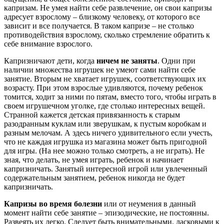
капризам. Не умея найти себе развлечение, он свои капризы
адресует взрослому – близкому человеку, от которого все
зависит и все получается. В таком капризе – не столько
противодействия взрослому, сколько стремление обратить к
себе внимание взрослого.
Капризничают дети, когда
ничем не заняты
. Одни при
наличии множества игрушек не умеют сами найти себе
занятие. Вторым не хватает игрушек, соответствующих их
возрасту. При этом взрослые удивляются, почему ребенок
томится, ходит за ними по пятам, вместо того, чтобы играть в
своем игрушечном уголке, где столько интересных вещей.
Странной кажется детская привязанность к старым
разодранным куклам или зверушкам, к пустым коробкам и
разным мелочам. А здесь ничего удивительного если учесть,
что не каждая игрушка из магазина может быть пригодной
для игры. (На нее можно только смотреть, а не играть). Не
зная, что делать, не умея играть, ребенок и начинает
капризничать. Занятый интересной игрой или увлеченный
содержательным занятием, ребенок никогда не будет
капризничать.
Капризы во время болезни
или от неумения в данный
момент найти себе занятие – эпизодические, не постоянны.
Развеять их легко. Следует быть внимательными, ласковыми к