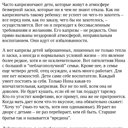
Часто капризничают дети, которые живут в атмосфере
безмерной ласки, которые ни в чем не знают отказа. Как ни
капризничать такому ребенку: не успеет он чего-то захотеть –
все перед ним, как по заказу, чего бы ни захотелось, –
осуществляется. Вот он и переходит к бессмысленным
требованиям и желаниям. Его капризы – не редкость. Они
прямо вызваны нездоровой атмосферой, неправильным
воспитанием. Они идут от избалованности.
А вот капризы детей заброшенных, лишенных не только тепла
и ласки, а иногда и нормальных условий жизни – это явление
более редкое, хотя и не исключительное. Вот пятилетняя Нина
с большой и “неблагополучной” семьи. Кроме нее, в семье
еще четверо детей, отец осужден, а мать много работает. Для
нее нет нежностей. Дети сами себе воспитатели. Каждый
умеет постоять за себя. Только Нина какая-то
впечатлительная, капризная. Все не по ней, всем она не
доволен. Не будет кушать, если ей не так подадут тарелку.
Кто-то угостит конфетами, все примут, она же не притронется.
Когда мать дает всем что-то вкусное, она обязательно скажет:
“Хочу то” (чью-то часть, хотя они одинаковые). Играет во
дворе с детьми – не раз перебирает, кем ей быть. Старшие
братья так и называется “
вредина”.