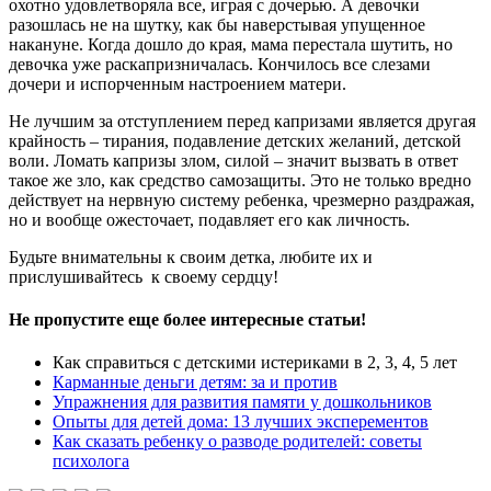
охотно удовлетворяла все, играя с дочерью. А девочки
разошлась не на шутку, как бы наверстывая упущенное
накануне. Когда дошло до края, мама перестала шутить, но
девочка уже раскапризничалась. Кончилось все слезами
дочери и испорченным настроением матери.
Не лучшим за отступлением перед капризами является другая
крайность – тирания, подавление детских желаний, детской
воли. Ломать капризы злом, силой – значит вызвать в ответ
такое же зло, как средство самозащиты. Это не только вредно
действует на нервную систему ребенка, чрезмерно раздражая,
но и вообще ожесточает, подавляет его как личность.
Будьте внимательны к своим детка, любите их и
прислушивайтесь к своему сердцу!
Не пропустите еще более интересные статьи!
Как справиться с детскими истериками в 2, 3, 4, 5 лет
Карманные деньги детям: за и против
Упражнения для развития памяти у дошкольников
Опыты для детей дома: 13 лучших эксперементов
Как сказать ребенку о разводе родителей: советы
психолога