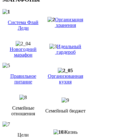
Организация
Система Флай
хранения
Леди
Идеальный
Новогодний
гардероб
марафон
Правильное
Организованная
питание
кухня
Семейные
Семейный бюджет
отношения
Жизнь
Цели