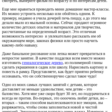
смотреть, выберите фильм по возрасту и по интересам детей.
Еще мне нравиться проводить мини домашние мастер-классы.
Их можно устроить несколько или обойтись одним. К
примеру, недавно я учила дочерей печь пиццу, а до этого мы
делали мыло из мыльной основы. Сейчас продают огромное
количество детских опытов и материалов для творчества,
рассчитанные на определенный возраст. Это отличная
возможность интересно и увлекательно рассказать им об
окружающем мире, законах физики или просто научить
какому-либо навыку.
Даже банальное рисование или лепка может превратиться в
непростое занятие. В качестве подделки всем вместе можно
изготовить
генеалогическое дерево
, из полимерной глины
сделать украшения в садик или школу. Нарисовать картину и
повесть в рамку. Представляете, как будет приятно ребенку
осознавать, что он собственноручно сделал такое чудо!
Одно из моих самых лучших занятий с детьми, которое
доставляет не меньше удовольствие, чем детям – это
баловство. Хотя мне уже скоро будет 30 лет, но подурачиться я
всегда не против. Во-первых, это оооочень любят детки, во –
вторых – таким способом выплескиваются все эмоции, вы
разряжаетесь, чтобы снова заполниться новой и чистой
энергией. Эмоциональная разрядка очень важна. Наверное, у