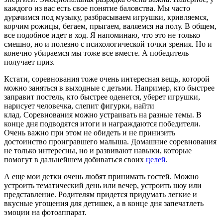
каждого из вас есть свое понятие баловства. Мы часто
дурачимся под музыку, разбрасываем игрушки, кривляемся,
корчим рожицы, бегаем, прыгаем, валяемся на полу. В общем,
все подобное идет в ход. Я напоминаю, что это не только
смешно, но и полезно с психологической точки зрения. Но и
конечно убираемся мы тоже все вместе. А победитель
получает приз.
Кстати, соревнования тоже очень интересная вещь, которой
можно заняться в выходные с детьми. Например, кто быстрее
заправит постель, кто быстрее оденется, уберет игрушки,
нарисует человечка, слепит фигурки, найти
клад. Соревнования можно устраивать на разные темы. В
конце дня подводятся итоги и награждаются победители.
Очень важно при этом не обидеть и не принизить
достоинство проигравшего малыша. Домашние соревнования
не только интересны, но и развивают навыки, которые
помогут в дальнейшем добиваться своих
целей
.
А еще мои детки очень любят принимать гостей. Можно
устроить тематический день или вечер, устроить шоу или
представление. Родителям придется придумать легкие и
вкусные угощения для детишек, а в конце дня запечатлеть
эмоции на фотоаппарат.