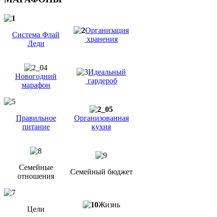
Организация
Система Флай
хранения
Леди
Идеальный
Новогодний
гардероб
марафон
Правильное
Организованная
питание
кухня
Семейные
Семейный бюджет
отношения
Жизнь
Цели