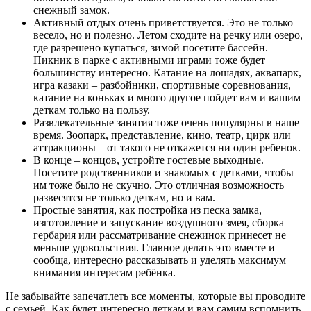
снежный замок.
Активный отдых очень приветствуется. Это не только
весело, но и полезно. Летом сходите на речку или озеро,
где разрешено купаться, зимой посетите бассейн.
Пикник в парке с активными играми тоже будет
большинству интересно. Катание на лошадях, аквапарк,
игра казаки – разбойники, спортивные соревнования,
катание на коньках и много другое пойдет вам и вашим
деткам только на пользу.
Развлекательные занятия тоже очень популярны в наше
время. Зоопарк, представление, кино, театр, цирк или
аттракционы – от такого не откажется ни один ребенок.
В конце – концов, устройте гостевые выходные.
Посетите родственников и знакомых с детками, чтобы
им тоже было не скучно. Это отличная возможность
развесятся не только деткам, но и вам.
Простые занятия, как постройка из песка замка,
изготовление и запускание воздушного змея, сборка
гербария или рассматривание снежинок принесет не
меньше удовольствия. Главное делать это вместе и
сообща, интересно рассказывать и уделять максимум
внимания интересам ребёнка.
Не забывайте запечатлеть все моменты, которые вы проводите
с семьей. Как будет интересно деткам и вам самим вспомнить