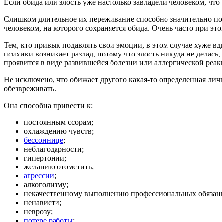
Если обида или злость уже настолько завладели человеком, чт
Слишком длительное их переживание способно значительно повр
человеком, на которого сохраняется обида. Очень часто при эт
Тем, кто привык подавлять свои эмоции, в этом случае хуже вд
психики возникает разлад, потому что злость никуда не делась,
проявится в виде развившейся болезни или аллергической реак
Не исключено, что обижает другого какая-то определенная лич
обезвреживать.
Она способна привести к:
постоянным ссорам;
охлаждению чувств;
бессоннице
;
неблагодарности;
гипертонии;
желанию отомстить;
агрессии
;
алкоголизму;
некачественному выполнению профессиональных обязан
ненависти;
неврозу;
потере работы
;