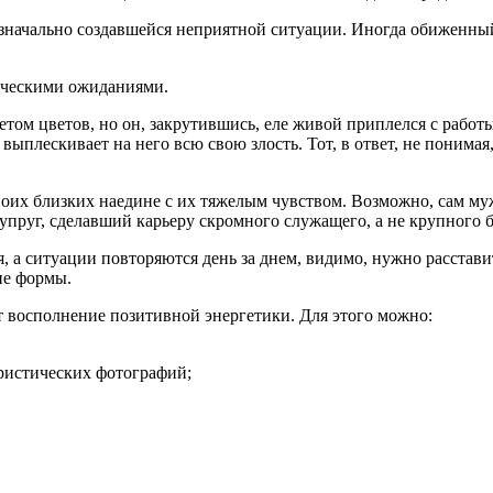
в изначально создавшейся неприятной ситуации. Иногда обиженн
ическими ожиданиями.
том цветов, но он, закрутившись, еле живой приплелся с работы.
ыплескивает на него всю свою злость. Тот, в ответ, не понимая, 
воих близких наедине с их тяжелым чувством. Возможно, сам му
супруг, сделавший карьеру скромного служащего, а не крупного 
, а ситуации повторяются день за днем, видимо, нужно расстави
ие формы.
 восполнение позитивной энергетики. Для этого можно:
уристических фотографий;