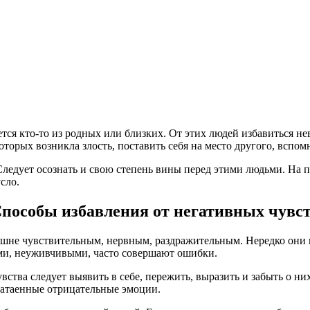
ся кто-то из родных или близких. От этих людей избавиться нев
оторых возникла злость, поставить себя на место другого, вспом
а. Следует осознать и свою степень вины перед этими людьми. На
сло.
пособы избавления от негативных чувс
шне чувствительным, нервным, раздражительным. Нередко они на
и, неуживчивыми, часто совершают ошибки.
увства следует выявить в себе, пережить, выразить и забыть о ни
 затаенные отрицательные эмоции.