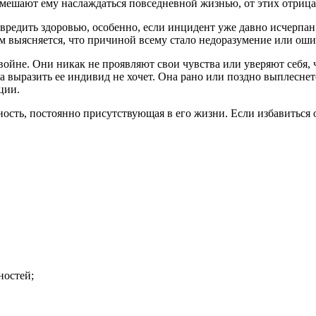
о мешают ему наслаждаться повседневной жизнью, от этих отриц
едить здоровью, особенно, если инцидент уже давно исчерпан. 
ом выясняется, что причиной всему стало недоразумение или оши
войне. Они никак не проявляют свои чувства или уверяют себя, 
 а выразить ее индивид не хочет. Она рано или поздно выплеснет
ции.
ность, постоянно присутствующая в его жизни. Если избавиться 
ностей;