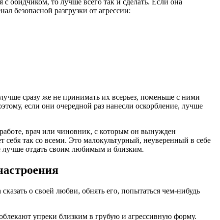
с обидчиком, то лучше всего так и сделать. Если она
енал безопасной разгрузки от агрессии:
лучше сразу же не принимать их всерьез, поменьше с ними
этому, если они очередной раз нанесли оскорбление, лучше
работе, врач или чиновник, с которым он вынужден
ет себя так со всеми. Это малокультурный, неуверенный в себе
ые лучше отдать своим любимым и близким.
настроения
сказать о своей любви, обнять его, попытаться чем-нибудь
облекают упреки близким в грубую и агрессивную форму.