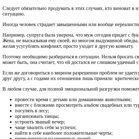
Следует обязательно продумать в этих случаях, кто виноват 
ситуацию.
Иногда человек страдает завышенными или вообще нереалист
Например, супруга была уверена, что муж сегодня придет с буке
Жена, не высказывая ему своей, во многом выдуманной обиды, в
желая усугублять конфликт, просто уходит в другую комнату.
Поэтому необходимо разбираться в ситуации. Нельзя бросать с
может быть, она считает, что ей достался не слишком удачный 
Если же договориться о мирном разрешении проблем не удается
друг другу, а с годами их отношения лишь приняли критическ
В любом случае, для полной эмоциональной разгрузки поможет
провести время с детьми или домашними животными;
вместе с близкими просмотреть альбом свадебных или т
погулять в лесу;
организовать танцы;
устроить званый вечер;
чаще хвалить себя за успехи;
найти в себе наиболее положительные черты;
переключиться на приятных людей;