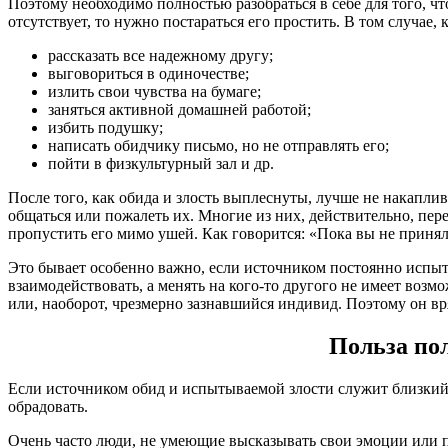
Поэтому необходимо полностью разобраться в себе для того, чт
отсутствует, то нужно постараться его простить. В том случае,
рассказать все надежному другу;
выговориться в одиночестве;
излить свои чувства на бумаге;
заняться активной домашней работой;
избить подушку;
написать обидчику письмо, но не отправлять его;
пойти в физкультурный зал и др.
После того, как обида и злость выплеснуты, лучше не накапли
общаться или пожалеть их. Многие из них, действительно, пер
пропустить его мимо ушей. Как говорится: «Пока вы не принял
Это бывает особенно важно, если источником постоянно испыт
взаимодействовать, а менять на кого-то другого не имеет возмо
или, наоборот, чрезмерно зазнавшийся индивид. Поэтому он вр
Польза по
Если источником обид и испытываемой злости служит близкий ч
обрадовать.
Очень часто люди, не умеющие высказывать свои эмоции или п