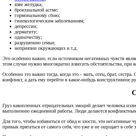
язве желудка;
бронхиальной астме;
гормональному сбою;
гинекологическим заболеваниям;
депрессии;
дерматиту;
одиночеству;
разрушению семьи;
неприязни окружающих и т.д.
Это особенно важно, если источником негативных чувств являет
этом случае нужно многократно взвесить обстоятельства, при к
Особенно это важно тогда, когда это – мать, отец, брат, сестр
конфликт, а дать ему перейти в какое-нибудь конструктивное ру
С
Груз накопленных отрицательных эмоций делает человека изли
выполнению ежедневной работы. Люди делаются конфликтным
Для того, чтобы избавиться от обид и злости, эти негативные ч
привык прятаться от самого себя, что уже и не ощущает в себе