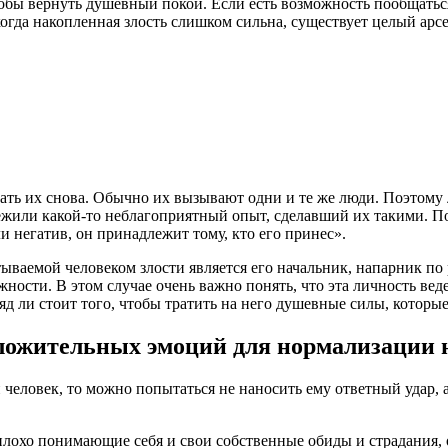
обы вернуть душевный покой. Если есть возможность пообщаться 
 когда накопленная злость слишком сильна, существует целый арс
вать их снова. Обычно их вызывают одни и те же люди. Поэтому 
ежили какой-то неблагоприятный опыт, сделавший их такими. По
и негатив, он принадлежит тому, кто его принес».
ываемой человеком злости является его начальник, напарник по 
жности. В этом случае очень важно понять, что эта личность вед
яд ли стоит того, чтобы тратить на него душевные силы, котор
ложительных эмоций для нормализации 
еловек, то можно попытаться не наносить ему ответный удар, а 
лохо понимающие себя и свои собственные обиды и страдания, 