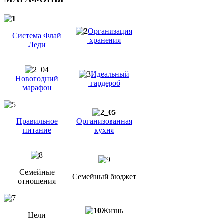
Организация
Система Флай
хранения
Леди
Идеальный
Новогодний
гардероб
марафон
Правильное
Организованная
питание
кухня
Семейные
Семейный бюджет
отношения
Жизнь
Цели