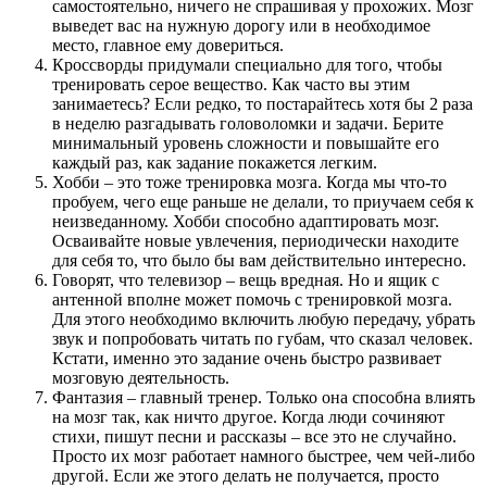
самостоятельно, ничего не спрашивая у прохожих. Мозг
выведет вас на нужную дорогу или в необходимое
место, главное ему довериться.
Кроссворды придумали специально для того, чтобы
тренировать серое вещество. Как часто вы этим
занимаетесь? Если редко, то постарайтесь хотя бы 2 раза
в неделю разгадывать головоломки и задачи. Берите
минимальный уровень сложности и повышайте его
каждый раз, как задание покажется легким.
Хобби – это тоже тренировка мозга. Когда мы что-то
пробуем, чего еще раньше не делали, то приучаем себя к
неизведанному. Хобби способно адаптировать мозг.
Осваивайте новые увлечения, периодически находите
для себя то, что было бы вам действительно интересно.
Говорят, что телевизор – вещь вредная. Но и ящик с
антенной вполне может помочь с тренировкой мозга.
Для этого необходимо включить любую передачу, убрать
звук и попробовать читать по губам, что сказал человек.
Кстати, именно это задание очень быстро развивает
мозговую деятельность.
Фантазия – главный тренер. Только она способна влиять
на мозг так, как ничто другое. Когда люди сочиняют
стихи, пишут песни и рассказы – все это не случайно.
Просто их мозг работает намного быстрее, чем чей-либо
другой. Если же этого делать не получается, просто