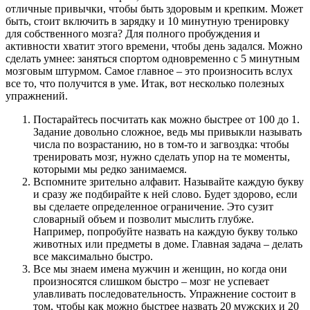
отличные привычки, чтобы быть здоровым и крепким. Может
быть, стоит включить в зарядку и 10 минутную тренировку
для собственного мозга? Для полного пробуждения и
активности хватит этого времени, чтобы день задался. Можно
сделать умнее: заняться спортом одновременно с 5 минутным
мозговым штурмом. Самое главное – это произносить вслух
все то, что получится в уме. Итак, вот несколько полезных
упражнений.
Постарайтесь посчитать как можно быстрее от 100 до 1.
Задание довольно сложное, ведь мы привыкли называть
числа по возрастанию, но в том-то и загвоздка: чтобы
тренировать мозг, нужно сделать упор на те моменты,
которыми мы редко занимаемся.
Вспомните зрительно алфавит. Называйте каждую букву
и сразу же подбирайте к ней слово. Будет здорово, если
вы сделаете определенное ограничение. Это сузит
словарный объем и позволит мыслить глубже.
Например, попробуйте назвать на каждую букву только
животных или предметы в доме. Главная задача – делать
все максимально быстро.
Все мы знаем имена мужчин и женщин, но когда они
произносятся слишком быстро – мозг не успевает
улавливать последовательность. Упражнение состоит в
том, чтобы как можно быстрее назвать 20 мужских и 20