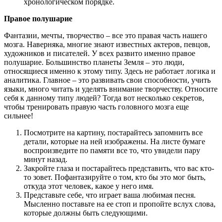
хронологическом порядке.
Правое полушарие
Фантазии, мечты, творчество – все это правая часть нашего
мозга. Наверняка, многие знают известных актеров, певцов,
художников и писателей. У всех развито именно правое
полушарие. Большинство планеты Земля – это люди,
относящиеся именно к этому типу. Здесь не работает логика и
аналитика. Главное – это развивать свои способности, учить
языки, много читать и уделять внимание творчеству. Относите
себя к данному типу людей? Тогда вот несколько секретов,
чтобы тренировать правую часть головного мозга еще
сильнее!
Посмотрите на картину, постарайтесь запомнить все
детали, которые на ней изображены. На листе бумаге
воспроизведите по памяти все то, что увидели пару
минут назад.
Закройте глаза и постарайтесь представить, что вас кто-
то зовет. Пофантазируйте о том, кто бы это мог быть,
откуда этот человек, какое у него имя.
Представьте себе, что играет ваша любимая песня.
Мысленно поставьте на ее стоп и пропойте вслух слова,
которые должны быть следующими.