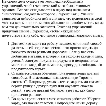
На самом деле существует комплекс необходимых
упражнений, чтобы человеческий мозг был активным
органом. Все это складывается в науку под названием
“нейробика”, создатель которого Лоуренс Катц. Ученый
занимается нейробиологией и считает, что использовать свой
мозг на всю мощность можно абсолютно в любом месте, когда
вам это действительно захочется. Этот ряд упражнений
придуман самим Лоуренсом, чтобы каждый мог
почувствовать на себе, что такое тренировка головного мозга:
Для тех, кто ходит на работу пешком, отличный способ
развить в себе серое вещество – это просто ходить до
рабочего мечта разными дорогами. Если у вас есть
любимый магазин, в который вы заходите каждый день,
ученый советует покупать продукты в непривычном
месте или каждый день менять дорогу до необходимого
продуктового ларька.
Старайтесь делать обычные привычные вещи другим
способом. Эта методика называется идти “против
системы”. Например, умывайтесь с закрытыми глазами,
берите ручку в другую руку или обувайте сначала
левый, а потом правый ботинок, а не так, как было
привычно раньше.
Во время путешествия мозг отлично работает. Уберите
карту, отключите телефон. Попробуйте найти дорогу