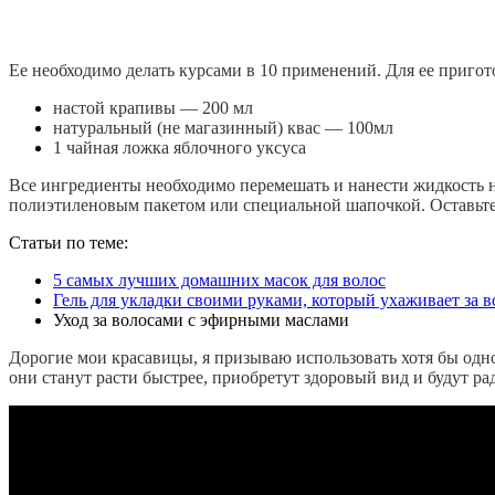
Ее необходимо делать курсами в 10 применений. Для ее пригот
настой крапивы — 200 мл
натуральный (не магазинный) квас — 100мл
1 чайная ложка яблочного уксуса
Все ингредиенты необходимо перемешать и нанести жидкость на
полиэтиленовым пакетом или специальной шапочкой. Оставьте с
Статьи по теме:
5 самых лучших домашних масок для волос
Гель для укладки своими руками, который ухаживает за 
Уход за волосами с эфирными маслами
Дорогие мои красавицы, я призываю использовать хотя бы одно 
они станут расти быстрее, приобретут здоровый вид и будут рад