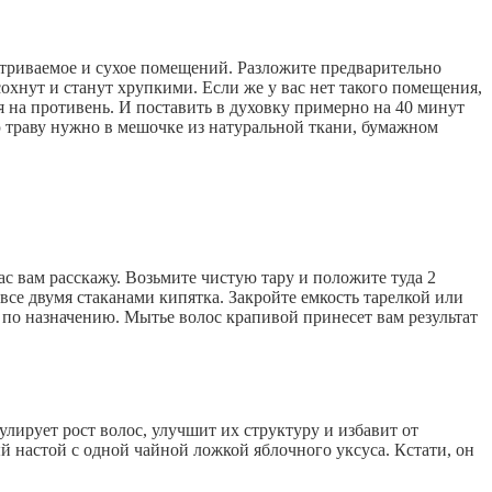
етриваемое и сухое помещений. Разложите предварительно
охнут и станут хрупкими. Если же у вас нет такого помещения,
я на противень. И поставить в духовку примерно на 40 минут
ю траву нужно в мешочке из натуральной ткани, бумажном
ас вам расскажу. Возьмите чистую тару и положите туда 2
 все двумя стаканами кипятка. Закройте емкость тарелкой или
ь по назначению. Мытье волос крапивой принесет вам результат
улирует рост волос, улучшит их структуру и избавит от
настой с одной чайной ложкой яблочного уксуса. Кстати, он