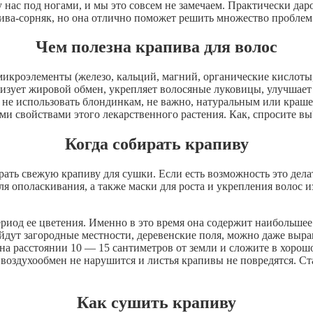
у нас под ногами, и мы это совсем не замечаем. Практически да
ива-сорняк, но она отлично поможет решить множество проблем
Чем полезна крапива для волос
 микроэлементы (железо, кальций, магний, органические кислоты
ализует жировой обмен, укрепляет волосяные луковицы, улучшае
 не использовать блондинкам, не важно, натуральным или краше
ми свойствами этого лекарственного растения. Как, спросите вы
Когда собирать крапиву
рать свежую крапиву для сушки. Если есть возможность это делать,
ля ополаскивания, а также маски для роста и укрепления волос и
ериод ее цветения. Именно в это время она содержит наибольше
йдут загородные местности, деревенские поля, можно даже выращ
на расстоянии 10 — 15 сантиметров от земли и сложите в хорош
воздухообмен не нарушится и листья крапивы не повредятся. Стар
Как сушить крапиву