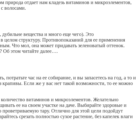
ром природа отдает нам кладезь витаминов и микроэлементов,
 с волосами.
, дубильне вещества и много еще чего). Это
т в целом структуру. Противопоказаний для ее применения
ным. Что мол, она может придавать зеленоватый оттенок.
? Об этом читайте далее….
 потратьте час на ее собирание, и вы запасетесь на год, а то и
з крапивы. Если же у вас нет такой возможности, то ее можно
е количество витаминов и микроэлементов. Желательно
ивать ее на своем участке на даче. Выбирайте здоровые и
о проветриваемую тару. Отлично для этой цели подойдут
айтесь срезать полностью сухое растение, без капелек влаги