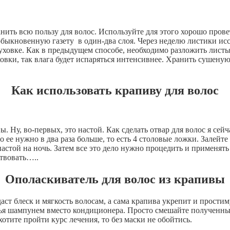
нить всю пользу для волос. Используйте для этого хорошо пров
быкновенную газету в один-два слоя. Через неделю листики исс
уховке. Как в предыдущем способе, необходимо разложить листь
овки, так влага будет испаряться интенсивнее. Хранить сушену
Как использовать крапиву для волос
 Ну, во-первых, это настой. Как сделать отвар для волос я сейч
 ее нужно в два раза больше, то есть 4 столовые ложки. Залейте
настой на ночь. Затем все это дело нужно процедить и применят
ствовать…..
Ополаскиватель для волос из крапивы
ст блеск и мягкость волосам, а сама крапива укрепит и простим
я шампунем вместо кондиционера. Просто смешайте полученный 
тите пройти курс лечения, то без маски не обойтись.