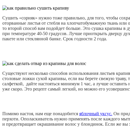
Сушить «сорняк» нужно тоже правильно, для того, чтобы сохра
оторванные листья от стебля на хлопчатобумажную ткань или о
то второй способ вам подойдет больше. Это сушка крапивы в д
при температуре 40-50 градусов. Лучше приоткрыть дверцу дух
пакете или стеклянной банке. Срок годности 2 года.
Существуют несколько способов использования листьев крапивы.
столовые ложки сухой крапивы, если вы берете свежую траву, то
салфеткой, дайте настояться минимум 1 час, а лучше оставить 
уже скоро. Это рецепт самый легкий, но можно его усовершен
Помимо настоя, нам еще понадобится
яблочный уксус.
Он прида
перхоти. Ополаскиватель нужно применять после каждого мыть
и предотвращает окрашивание волос у блондинок. Если же вы хо