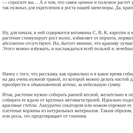
— спросите вы… А о том, что самое ценное и полезное растет 
так нужных для укрепления и роста нашей шевелюры. Да, крап
Ну, для начала, в ней содержится витамины С, В, К, каротин и
растение стимулирует рост волос, избавляет от перхоти, норм
абсолютно отсутствуют. Но, бытует мнение, что крапиву лучше
Этого можно избежать, и наслаждаться всей пользой и лечебны
Начну с того, что расскажу, как правильно и в какое время соби
на два очень нужной травой, из которой можно делать настой д
приобрести в обыкновенной аптеке, за небольшую сумму.
Итак, растение нужно собирать ранней весной, желательно в п
собирать ее вдали от крупных автомагистралей. Идеально подо
красивые стебли. Аккуратно секатором или ножом отрежьте ее 
плетеные корзины из натуральных материалов. Таким образом, 
или росы, это предотвращает от гниения.