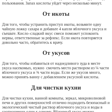
пользования
.
Запах
кислоты
уйдет
через
несколько
минут
.
О
т
икоты
Для
того
,
чтобы
устранить
приступ
икоты
,
возьмите
одну
чайную
ложку
сахара
и
добавьте
4
капли
яблочного
уксуса
и
съешьте
.
Кисло
–
сладкий
вкус
смеси
поможет
успокоить
нервы
,
ответственные
за
рефлекс
.
Если
икота
повторяется
довольно
часто
,
обратитесь
к
врачу
.
О
т
укусов
Для
того
,
чтобы
избавиться
от
надоедливого
зуда
в
месте
укуса
насекомых
,
нужно
смочить
место
раствором
из
¼
части
яблочного
уксуса
и
¾
части
воды
.
Если
же
укусов
много
,
можно
принять
ванну
с
добавлением
уксусной
кислоты
.
Д
ля
чистки
кухни
Для
чистки
кухни
,
ванной
комнаты
,
зеркал
,
микроволновой
печи
и
других
поверхностей
отлично
подходить
безопасный
и
экологический
чистый
раствор
яблочного
уксуса
и
воды
в
соотношении
один
к
одному
.
Яблочный
уксус
можно