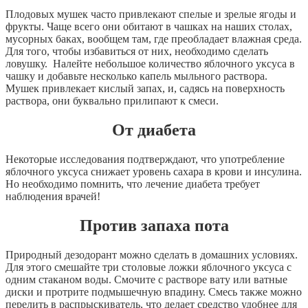
Плодовых
мушек
часто
привлекают
спелые
и
зрелые
ягоды
и
фрукты
.
Чаще
всего
они
обитают
в
чашках
на
наших
столах
,
мусорных
баках
,
вообщем
там
,
где
преобладает
влажная
среда
.
Для
того
,
чтобы
избавиться
от
них
,
необходимо
сделать
ловушку
.
Налейте
небольшое
количество
яблочного
уксуса
в
чашку
и
добавьте
несколько
капель
мыльного
раствора
.
Мушек
привлекает
кислый
запах
,
и
,
садясь
на
поверхность
раствора
,
они
буквально
прилипают
к
смеси
.
От
диабета
Некоторые
исследования
подтверждают
,
что
употребление
яблочного
уксуса
снижает
уровень
сахара
в
крови
и
инсулина
.
Но
необходимо
помнить
,
что
лечение
диабета
требует
наблюдения
врачей
!
П
ротив
запаха
пота
Природный
дезодорант
можно
сделать
в
домашних
условиях
.
Для
этого
смешайте
три
столовые
ложки
яблочного
уксуса
с
одним
стаканом
воды
.
Смочите
с
растворе
вату
или
ватные
диски
и
протрите
подмышечную
впадину
.
Смесь
также
можно
перелить
в
распрыскиватель
,
что
делает
средство
удобнее
для