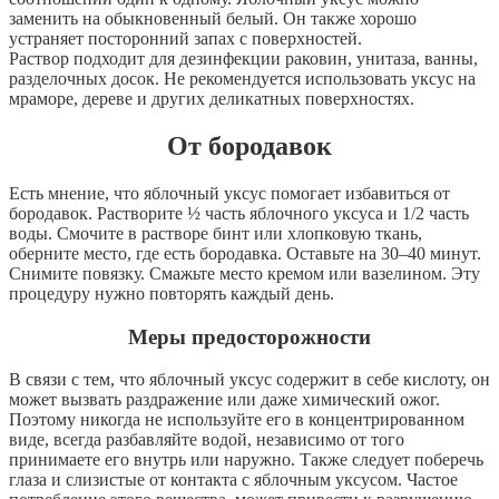
заменить
на
обыкновенный
белый
.
Он
также
хорошо
устраняет
посторонний
запах
с
поверхностей
.
Раствор
подходит
для
дезинфекции
раковин
,
унитаза
,
ванны
,
разделочных
досок
.
Не
рекомендуется
использовать
уксус
на
мраморе
,
дереве
и
других
деликатных
поверхностях
.
О
т
бородавок
Есть
мнение
,
что
яблочный
уксус
помогает
избавиться
от
бородавок
.
Растворите
½
часть
яблочного
уксуса
и
1
/
2
часть
воды
.
Смочите
в
растворе
бинт
или
хлопковую
ткань
,
оберните
место
,
где
есть
бородавка
.
Оставьте
на
30
–
40
минут
.
Снимите
повязку
.
Смажьте
место
кремом
или
вазелином
.
Эту
процедуру
нужно
повторять
каждый
день
.
Меры
предосторожности
В
связи
с
тем
,
что
яблочный
уксус
содержит
в
себе
кислоту
,
он
может
вызвать
раздражение
или
даже
химический
ожог
.
Поэтому
никогда
не
используйте
его
в
концентрированном
виде
,
всегда
разбавляйте
водой
,
независимо
от
того
принимаете
его
внутрь
или
наружно
.
Также
следует
поберечь
глаза
и
слизистые
от
контакта
с
яблочным
уксусом
.
Частое