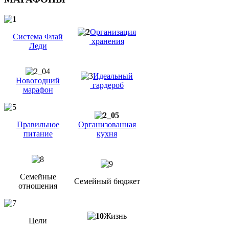
Организация
Система Флай
хранения
Леди
Идеальный
Новогодний
гардероб
марафон
Правильное
Организованная
питание
кухня
Семейные
Семейный бюджет
отношения
Жизнь
Цели