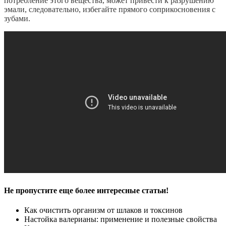
потребление
этого
вещества
,
может
привести
к
разрушению
эмали
,
следовательно
,
избегайте
прямого
соприкосновения
с
зубами
.
Не пропустите еще более интересные статьи!
Как очистить организм от шлаков и токсинов
Настойка валерианы: применение и полезные свойства