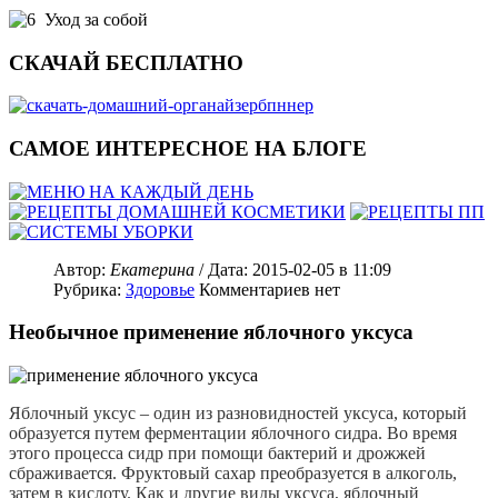
Уход за собой
СКАЧАЙ БЕСПЛАТНО
САМОЕ ИНТЕРЕСНОЕ НА БЛОГЕ
Автор:
Екатерина
/ Дата:
2015-02-05
в 11:09
Рубрика:
Здоровье
Комментариев нет
Необычное применение яблочного уксуса
Яблочный
уксус
–
один
из
разновидностей
уксуса
,
который
образуется
путем
ферментации
яблочного
сидра
.
Во
время
этого
процесса
сидр
при
помощи
бактерий
и
дрожжей
сбраживается
.
Фруктовый
сахар
преобразуется
в
алкоголь
,
затем
в
кислоту
.
Как
и
другие
виды
уксуса
,
яблочный