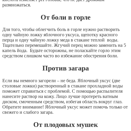
размножаться
.
О
т
боли
в
горле
Для
того
,
чтобы
облегчить
боль
в
горле
нужно
растворить
одну
чайную
ложку
яблочного
уксуса
,
щепотку
красного
перца
и
одну
чайную
ложку
меда
в
стакане
теплой
воды
.
Тщательно
перемешайте
.
Жгучий
перец
можно
заменить
на
5
капель
йода
.
Будьте
осторожны
,
не
поласкайте
горло
этим
средством
слишком
часто
во
избежание
обострения
боли
.
П
ротив
загара
Если
вы
немного
загорели
–
не
беда
.
Яблочный
уксус
(
две
столовые
ложки
)
растворенный
в
стакане
прохладной
воды
поможет
справиться
с
проблемой
.
С
помощью
распылителя
нанесите
раствор
на
кожу
.
Лицо
лучше
протереть
ватным
диском
,
смоченным
средством
,
избегая
область
вокруг
глаз
.
Обратите
внимание
!
Яблочный
уксус
может
помочь
только
от
свежего
и
слабого
загара
.
От
плодовых
мушек