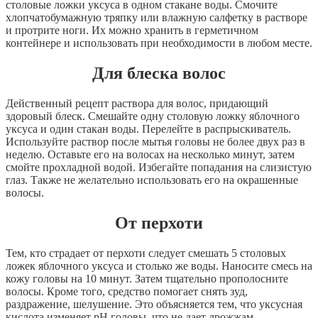
столовые
ложки
уксуса
в
одном
стакане
воды
.
Смочите
хлопчатобумажную
тряпку
или
влажную
салфетку
в
растворе
и
протрите
ноги
.
Их
можно
хранить
в
герметичном
контейнере
и
использовать
при
необходимости
в
любом
месте
.
Д
ля
блеска
волос
Действенный
рецепт
раствора
для
волос
,
придающий
здоровый
блеск
.
Смешайте
одну
столовую
ложку
яблочного
уксуса
и
один
стакан
воды
.
Перелейте
в
распрыскиватель
.
Используйте
раствор
после
мытья
головы
не
более
двух
раз
в
неделю
.
Оставьте
его
на
волосах
на
несколько
минут
,
затем
смойте
прохладной
водой
.
Избегайте
попадания
на
слизистую
глаз
.
Также
не
желательно
использовать
его
на
окрашенные
волосы
.
О
т
перхоти
Тем
,
кто
страдает
от
перхоти
следует
смешать
5
столовых
ложек
яблочного
уксуса
и
столько
же
воды
.
Наносите
смесь
на
кожу
головы
на
10
минут
.
Затем
тщательно
прополосните
волосы
.
Кроме
того
,
средство
помогает
снять
зуд
,
раздражение
,
шелушение
.
Это
объясняется
тем
,
что
уксусная
кислота
изменяет
рН
головы
,
что
не
дает
дрожжам