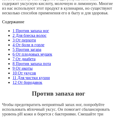
содержит
уксусную
кислоту
,
молочную
и
лимонную
.
Многие
из
нас
используют
этот
продукт
в
кулинарии
,
но
существуют
несколько
способов
применения
его
в
быту
и
для
здоровья
.
Содержание
1
Против запаха ног
2
Для блеска волос
3
От перхоти
4
От боли в горле
5
Против загара
6
От плодовых мушек
7
От диабета
8
Против запаха пота
9
От икоты
10
От укусов
11
Для чистки кухни
12
От бородавок
Против
запаха
ног
Чтобы
предотвратить
неприятный
запах
ног
,
попробуйте
использовать
яблочный
уксус
.
Он
помогает
сбалансировать
уровень
рН
кожи
и
борется
с
бактериями
.
Смешайте
три