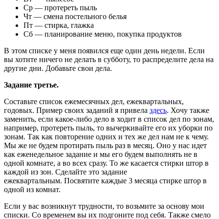
Ср — протереть пыль
Чт — смена постельного белья
Пт — стирка, глажка
Сб — планирование меню, покупка продуктов
В этом списке у меня появился еще один день недели. Если
вы хотите ничего не делать в субботу, то распределите дела на
другие дни. Добавьте свои дела.
Задание третье.
Составьте список ежемесячных дел, ежеквартальных,
годовых. Пример своих заданий я привела
здесь
. Хочу также
заменить, если какое-либо дело в ходит в список дел по зонам,
например, протереть пыль, то вычеркивайте его их уборки по
зонам. Так как повторение одних и тех же дел нам не к чему.
Мы же не будем протирать пыль раз в месяц. Оно у нас идет
как еженедельное задание и мы его будем выполнять не в
одной комнате, а во всех сразу. То же касается стирки штор в
каждой из зон. Сделайте это задание
ежеквартальным. Посвятите каждые 3 месяца стирке штор в
одной из комнат.
Если у вас возникнут трудности, то возьмите за основу мои
списки. Со временем вы их подгоните под себя. Также смело