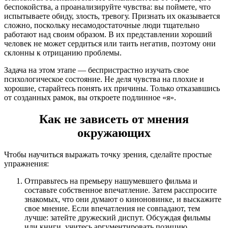
беспокойства, а проанализируйте чувства: вы поймете, что
испытываете обиду, злость, тревогу. Признать их оказывается
сложно, поскольку несамодостаточные люди тщательно
работают над своим образом. В их представлении хороший
человек не может сердиться или таить негатив, поэтому они
склонны к отрицанию проблемы.
Задача на этом этапе — беспристрастно изучать свое
психологическое состояние. Не деля чувства на плохие и
хорошие, старайтесь понять их причины. Только отказавшись
от созданных рамок, вы откроете подлинное «я».
Как не зависеть от мнения
окружающих
Чтобы научиться выражать точку зрения, сделайте простые
упражнения:
Отправьтесь на премьеру нашумевшего фильма и
составьте собственное впечатление. Затем расспросите
знакомых, что они думают о киноновинке, и выскажите
свое мнение. Если впечатления не совпадают, тем
лучше: затейте дружеский диспут. Обсуждая фильмы
или книги, учитесь аргументировать позицию.