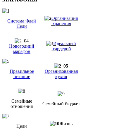
Организация
Система Флай
хранения
Леди
Идеальный
Новогодний
гардероб
марафон
Правильное
Организованная
питание
кухня
Семейные
Семейный бюджет
отношения
Жизнь
Цели