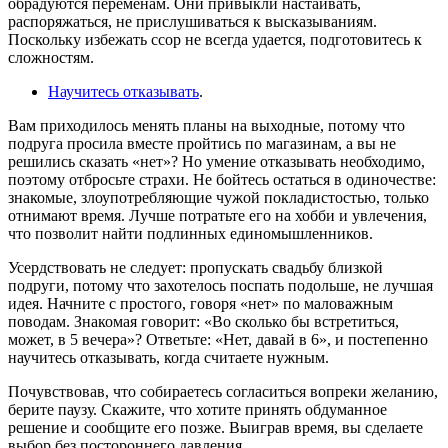
обрадуются переменам. Они привыкли настаивать,
распоряжаться, не прислушиваться к высказываниям.
Поскольку избежать ссор не всегда удается, подготовитесь к
сложностям.
Научитесь отказывать
.
Вам приходилось менять планы на выходные, потому что
подруга просила вместе пройтись по магазинам, а вы не
решились сказать «нет»? Но умение отказывать необходимо,
поэтому отбросьте страхи. Не бойтесь остаться в одиночестве:
знакомые, злоупотребляющие чужой покладистостью, только
отнимают время. Лучше потратьте его на хобби и увлечения,
что позволит найти подлинных единомышленников.
Усердствовать не следует: пропускать свадьбу близкой
подруги, потому что захотелось поспать подольше, не лучшая
идея. Начните с простого, говоря «нет» по маловажным
поводам. Знакомая говорит: «Во сколько бы встретиться,
может, в 5 вечера»? Ответьте: «Нет, давай в 6», и постепенно
научитесь отказывать, когда считаете нужным.
Почувствовав, что собираетесь согласиться вопреки желанию,
берите паузу. Скажите, что хотите принять обдуманное
решение и сообщите его позже. Выиграв время, вы сделаете
выбор без постороннего давления.