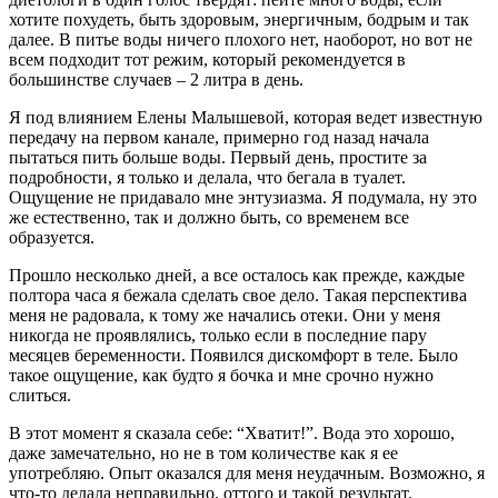
хотите похудеть, быть здоровым, энергичным, бодрым и так
далее. В питье воды ничего плохого нет, наоборот, но вот не
всем подходит тот режим, который рекомендуется в
большинстве случаев – 2 литра в день.
Я под влиянием Елены Малышевой, которая ведет известную
передачу на первом канале, примерно год назад начала
пытаться пить больше воды. Первый день, простите за
подробности, я только и делала, что бегала в туалет.
Ощущение не придавало мне энтузиазма. Я подумала, ну это
же естественно, так и должно быть, со временем все
образуется.
Прошло несколько дней, а все осталось как прежде, каждые
полтора часа я бежала сделать свое дело. Такая перспектива
меня не радовала, к тому же начались отеки. Они у меня
никогда не проявлялись, только если в последние пару
месяцев беременности. Появился дискомфорт в теле. Было
такое ощущение, как будто я бочка и мне срочно нужно
слиться.
В этот момент я сказала себе: “Хватит!”. Вода это хорошо,
даже замечательно, но не в том количестве как я ее
употребляю. Опыт оказался для меня неудачным. Возможно, я
что-то делала неправильно, оттого и такой результат.