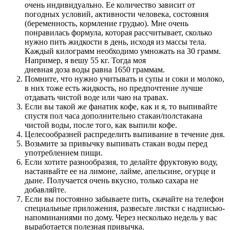
очень индивидуально. Ее количество зависит от
погодных условий, активности человека, состояния
(беременность, кормление грудью). Мне очень
понравилась формула, которая рассчитывает, сколько
нужно пить жидкости в день, исходя из массы тела.
Каждый килограмм необходимо умножать на 30 грамм.
Например, я вешу 55 кг. Тогда моя
дневная доза воды равна 1650 граммам.
Помните, что нужно учитывать и супы и соки и молоко,
в них тоже есть жидкость, но предпочтение лучше
отдавать чистой воде или чаю на травах.
Если вы такой же фанатик кофе, как и я, то выпивайте
спустя пол часа дополнительно стакан/полстакана
чистой воды, после того, как выпили кофе.
Целесообразней распределить выпивание в течение дня.
Возьмите за привычку выпивать стакан воды перед
употреблением пищи.
Если хотите разнообразия, то делайте фруктовую воду,
настаивайте ее на лимоне, лайме, апельсине, огурце и
дыне. Получается очень вкусно, только сахара не
добавляйте.
Если вы постоянно забываете пить, скачайте на телефон
специальные приложения, развесьте листки с надписью-
напоминаниями по дому. Через несколько недель у вас
выработается полезная привычка.