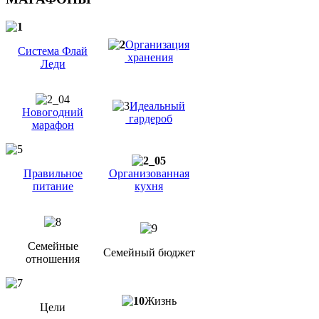
Организация
Система Флай
хранения
Леди
Идеальный
Новогодний
гардероб
марафон
Правильное
Организованная
питание
кухня
Семейные
Семейный бюджет
отношения
Жизнь
Цели