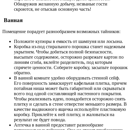
Обнаружив желанную добычу, незваные гости
скроются, не отыскав основную часть!
Ванная
Помещение порадует разнообразием возможных тайников:
Положите купюры в емкость от шампуня или лосьона.
Коробка из-под стирального порошка станет надежным
укрытием. Чтобы добиться полной безопасности,
высыпьте содержимое, осторожно разрежьте картон по
линиям сгиба, вклейте разделитель, под которым
спрячете ценности. Соберите коробку, засыпьте порошок
обратно.
В ванной комнате удобно оборудовать стенной сейф.
Его поверхность замаскирует кафельная плитка, причем
потайная ниша может быть габаритной или скрываться
всего под одной составляющей настенного покрытия.
Чтобы реализовать идею, понадобится осторожно снять
плитку и сделать в стене отверстие меньшего размера. В
качестве выдвижного ящичка используйте пластиковую
коробку. Приклейте к ней плитку, и жаловаться на
результат не будет повода.
Аптечка в ванной предоставит разнообразие