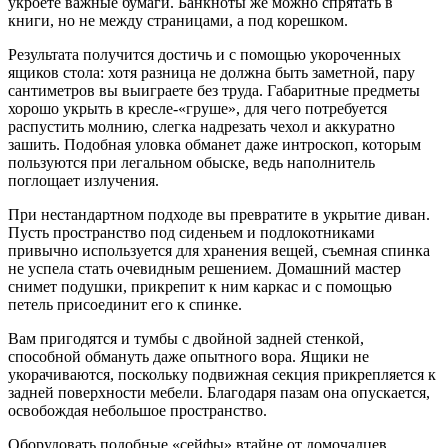
укроете важные бумаги. Банкноты же можно спрятать в
книги, но не между страницами, а под корешком.
Результата получится достичь и с помощью укороченных
ящиков стола: хотя разница не должна быть заметной, пару
сантиметров вы выиграете без труда. Габаритные предметы
хорошо укрыть в кресле-«груше», для чего потребуется
распустить молнию, слегка надрезать чехол и аккуратно
зашить. Подобная уловка обманет даже интроскоп, которым
пользуются при легальном обыске, ведь наполнитель
поглощает излучения.
При нестандартном подходе вы превратите в укрытие диван.
Пусть пространство под сиденьем и подлокотниками
привычно используется для хранения вещей, съемная спинка
не успела стать очевидным решением. Домашний мастер
снимет подушки, прикрепит к ним каркас и с помощью
петель присоединит его к спинке.
Вам пригодятся и тумбы с двойной задней стенкой,
способной обмануть даже опытного вора. Ящики не
укорачиваются, поскольку подвижная секция прикрепляется к
задней поверхности мебели. Благодаря пазам она опускается,
освобождая небольшое пространство.
Оборудовать подобные «сейфы» втайне от домочадцев