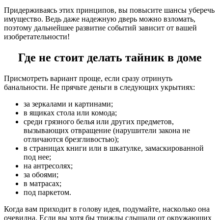
Придерживаясь этих принципов, вы повысите шансы уберечь
имущество. Ведь даже надежную дверь можно взломать,
поэтому дальнейшее развитие событий зависит от вашей
изобретательности!
Где не стоит делать тайник в доме
Присмотреть вариант проще, если сразу отринуть
банальности. Не прячьте деньги в следующих укрытиях:
за зеркалами и картинами;
в ящиках стола или комода;
среди грязного белья или других предметов,
вызывающих отвращение (нарушители закона не
отличаются брезгливостью);
в страницах книги или в шкатулке, замаскированной
под нее;
на антресолях;
за обоями;
в матрасах;
под паркетом.
Когда вам приходит в голову идея, подумайте, насколько она
очевидна. Если вы хотя бы трижды слышали от окружающих