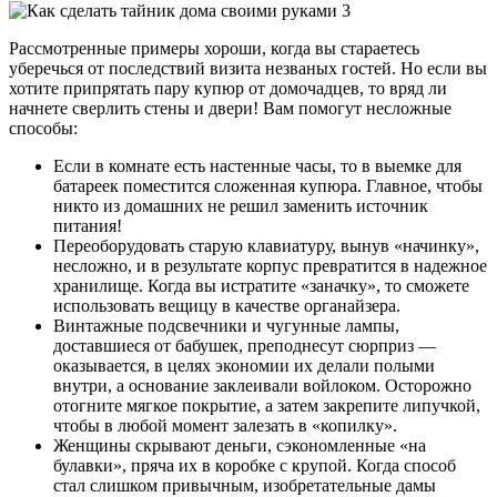
Рассмотренные примеры хороши, когда вы стараетесь
уберечься от последствий визита незваных гостей. Но если вы
хотите припрятать пару купюр от домочадцев, то вряд ли
начнете сверлить стены и двери! Вам помогут несложные
способы:
Если в комнате есть настенные часы, то в выемке для
батареек поместится сложенная купюра. Главное, чтобы
никто из домашних не решил заменить источник
питания!
Переоборудовать старую клавиатуру, вынув «начинку»,
несложно, и в результате корпус превратится в надежное
хранилище. Когда вы истратите «заначку», то сможете
использовать вещицу в качестве органайзера.
Винтажные подсвечники и чугунные лампы,
доставшиеся от бабушек, преподнесут сюрприз —
оказывается, в целях экономии их делали полыми
внутри, а основание заклеивали войлоком. Осторожно
отогните мягкое покрытие, а затем закрепите липучкой,
чтобы в любой момент залезать в «копилку».
Женщины скрывают деньги, сэкономленные «на
булавки», пряча их в коробке с крупой. Когда способ
стал слишком привычным, изобретательные дамы