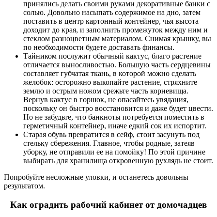
принялись делать своими руками декоративные банки с
солью. Довольно насыпать содержимое на дно, затем
поставить в центр картонный контейнер, чья высота
доходит до края, и заполнить промежуток между ним и
стеклом разноцветным материалом. Снимая крышку, вы
по необходимости будете доставать финансы.
Тайником послужит обычный кактус, благо растение
отличается выносливостью. Большую часть сердцевины
составляет губчатая ткань, в которой можно сделать
желобок: осторожно выкопайте растение, стряхните
землю и острым ножом срежьте часть корневища.
Вернув кактус в горшок, не опасайтесь увядания,
поскольку он быстро восстановится и даже будет цвести.
Но не забудьте, что банкноты потребуется поместить в
герметичный контейнер, иначе едкий сок их испортит.
Старая обувь превратится в сейф, стоит засунуть под
стельку сбережения. Главное, чтобы родные, затеяв
уборку, не отправили ее на помойку! По этой причине
выбирать для хранилища откровенную рухлядь не стоит.
Попробуйте несложные уловки, и останетесь довольны
результатом.
Как оградить рабочий кабинет от домочадцев