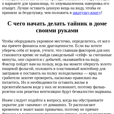
о варианте для хранилища, то злоумышленник наверняка его
отыщет. Лучше оставить ценную вещь на виду, чтобы ее
приняли за безделушку, чем положить в
шкатулку-книгу
!
С чего начать делать тайник в доме
своими руками
Чтобы оборудовать укромное местечко, определитесь, от кого
вы прячете финансы или драгоценности. Если вы хотите
уберечь себя от воров, учтите, что главным фактором для них
становится время: не найдя самодельный «сейф» за считанные
минуты, они скроются с добычей, оказавшейся на виду.
Фактор пойдет вам на пользу, ведь вы можете обернуть золото
пищевой фольгой, положить в пластиковый контейнер для
завтраков и поставить на полку холодильника — вряд ли
грабители захотят проверить, насколько правильно вы
питаетесь. Но и необходимости оставить жилье в
презентабельном виде у них не возникнет, поэтому фальш-
розетки или решетки вентиляции будут безжалостно вырваны.
Иначе следует подойти к вопросу, когда вы обустраиваете
укрытие для «заначки» от домашних. Те располагают
временем и знают ваши привычки, поэтому не прячьте
финансы в разрезанном теннисном мячике, если не подходите