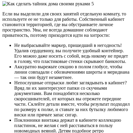
Если вы выделили для своих занятий отдельную комнату, то
используете ее не только для работы. Собственный кабинет
становится территорией, где вы обустраиваете личное
пространство. Увы, не всегда домашние соблюдают
приватность, поэтому приходится идти на хитрости:
Не выбрасывайте маркер, пришедший в негодность!
Удалив сердцевину, вы получите удобный контейнер.
Его можно даже носить с собой, ведь никому не придет
в голову, что пластиковые стенки скрывают банкноты.
Аккуратно вырежьте секцию в полом глобусе, чтобы
линии совпадали с обозначениями широты и меридиана
— так они будут незаметнее.
Непослушные отпрыски любят заглядывать в кабинет?
Вряд ли их заинтересуют папки со скучными
документами. Вам понадобятся несколько
скоросшивателей, от которых вы отрежете передние
части. Склейте детали вместе, чтобы результат подходил
по размеру к полке, и ставьте за них бутылку любимого
виски или прячьте запас сигар.
Поклонники винтажа держат в кабинете коллекцию
пластинок, не желая с ней расставаться в пользу
новомодных веяний. Детям подобное ретро