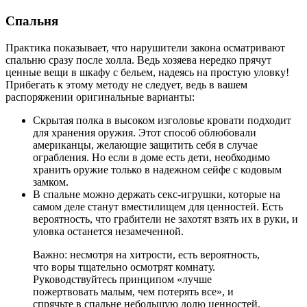
Спальня
Практика показывает, что нарушители закона осматривают
спальню сразу после холла. Ведь хозяева нередко прячут
ценные вещи в шкафу с бельем, надеясь на простую уловку!
Прибегать к этому методу не следует, ведь в вашем
распоряжении оригинальные варианты:
Скрытая полка в высоком изголовье кровати подходит
для хранения оружия. Этот способ облюбовали
американцы, желающие защитить себя в случае
ограбления. Но если в доме есть дети, необходимо
хранить оружие только в надежном сейфе с кодовым
замком.
В спальне можно держать секс-игрушки, которые на
самом деле станут вместилищем для ценностей. Есть
вероятность, что грабители не захотят взять их в руки, и
уловка останется незамеченной.
Важно: несмотря на хитрости, есть вероятность,
что воры тщательно осмотрят комнату.
Руководствуйтесь принципом «лучше
пожертвовать малым, чем потерять все», и
спрячьте в спальне небольшую долю ценностей.