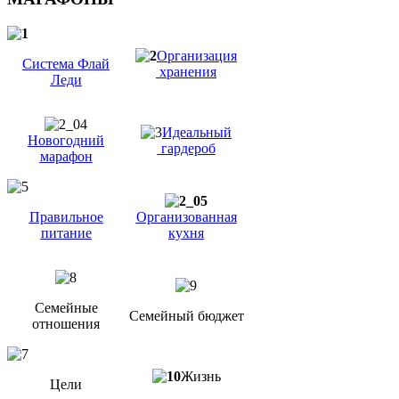
Организация
Система Флай
хранения
Леди
Идеальный
Новогодний
гардероб
марафон
Правильное
Организованная
питание
кухня
Семейные
Семейный бюджет
отношения
Жизнь
Цели