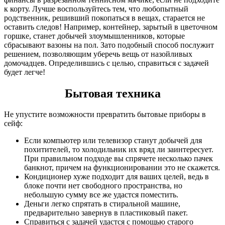
к корту. Лучше воспользуйтесь тем, что любопытный
родственник, решивший покопаться в вещах, старается не
оставить следов! Например, контейнер, зарытый в цветочном
горшке, станет добычей злоумышленников, которые
сбрасывают вазоны на пол. Зато подобный способ послужит
решением, позволяющим уберечь вещь от назойливых
домочадцев. Определившись с целью, справиться с задачей
будет легче!
Бытовая техника
Не упустите возможности превратить бытовые приборы в
сейф:
Если компьютер или телевизор станут добычей для
похитителей, то холодильник их вряд ли заинтересует.
При правильном подходе вы спрячете несколько пачек
банкнот, причем на функционировании это не скажется.
Кондиционер хуже подходит для ваших целей, ведь в
блоке почти нет свободного пространства, но
небольшую сумму все же удастся поместить.
Деньги легко спрятать в стиральной машине,
предварительно завернув в пластиковый пакет.
Справиться с задачей удастся с помощью старого