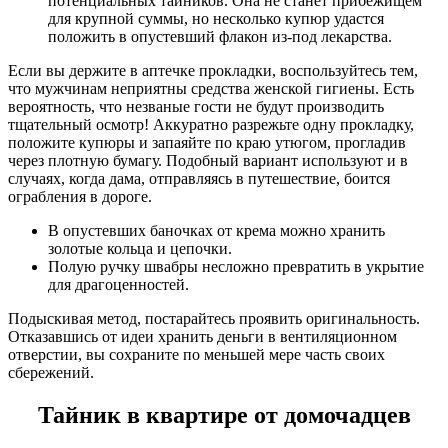
потенциальных тайников. Она не станет прибежищем
для крупной суммы, но несколько купюр удастся
положить в опустевший флакон из-под лекарства.
Если вы держите в аптечке прокладки, воспользуйтесь тем,
что мужчинам неприятны средства женской гигиены. Есть
вероятность, что незваные гости не будут производить
тщательный осмотр! Аккуратно разрежьте одну прокладку,
положите купюры и запаяйте по краю утюгом, прогладив
через плотную бумагу. Подобный вариант используют и в
случаях, когда дама, отправляясь в путешествие, боится
ограбления в дороге.
В опустевших баночках от крема можно хранить
золотые кольца и цепочки.
Полую ручку швабры несложно превратить в укрытие
для драгоценностей.
Подыскивая метод, постарайтесь проявить оригинальность.
Отказавшись от идеи хранить деньги в вентиляционном
отверстии, вы сохраните по меньшей мере часть своих
сбережений.
Тайник в квартире от домочадцев