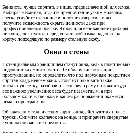
Банкноты лучше спрятать в нише, предназначенной для замка.
Выбирая механизм, отдайте предпочтение узким моделям,
слегка углубите сделанное в полотне отверстие, и вы
получите возможность скрыть ценности даже при
профессиональном обыске. Чтобы просвечивающие приборы
не «увидели» пустот, перед установкой замка наденьте на
корпус подходящую по размеру стальную скобу.
Окна и стены
Потенциальным хранилищем станут окна, ведь в пластиковых
подоконниках много пустот. Те обнаруживаются при
простукивании, но определить, что под наружным покрытием
спрятан клад, невозможно. Стоит использовать также
москитную сетку, разобрав пластиковую раму и сложив туда
все важное: увеличение веса будет незаметным, а при
большом количестве окон в вашем распоряжении окажется
немало пространства.
Обладатели металлических карнизов задействуют их полые
трубки. Снимите колпачок на конце, и припрячете свернутые
купюры или мелкие предметы.
Ниши в стенах успели стать банальным вариантом, но