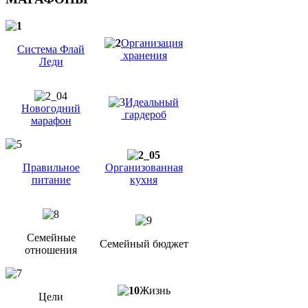
Организация
Система Флай
хранения
Леди
Идеальный
Новогодний
гардероб
марафон
Правильное
Организованная
питание
кухня
Семейные
Семейный бюджет
отношения
Жизнь
Цели