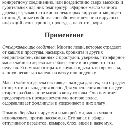
конкретному соединению, или воздействию сверх высоких и
губительных для них температур. Эфирное масло чайного
дерева разрывают эти кисты некоторых вирусов и защищает
от них. Данные свойства способствуют лечению вирусных
инфекций оспы, гриппа, простуды, паротита, кори.
Применение
Отхаркивающие свойства
. Многие люди, которые страдают
от кашля и простуды, насморка, бронхита и других
неприятностей, связанных с простудой, уверены, что эфирное
масло чайного дерева дает облегчение и исцеляет от этих
недугов. Его можно втирать в грудь и вдыхать во время сна,
капнув несколько капель на ватку или подушку.
Масло чайного дерева настоящая находка для тех, кто страдает
от перхоти и выпадения волос. Для укрепления волос следует
втирать разбавленное масло в кожу головы. Оно помогает
предотвратить преждевременную потерю волос,
оздоравливает фолликулы и удерживает в них влагу.
Помимо борьбы с вирусами и микробами, масло можно
использовать против насекомых. Его запах и эфиры
отпугивают паразитов, комаров, блох, вшей и даже мух.