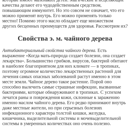
качества делают его чудодейственным средством,
повышающим иммунитет. Но это совсем не означает, что его
можно применят внутрь. Его можно применять только
местно! Помимо этого масло обладает еще множеством
других бесценных преимуществ для здоровья. Рассмотрим их?
Свойства э. м. чайного дерева
Антибактериальный свойства чайного дерева.
Есть
выражение «Когда мать-природа создает болезни, она создает
лекарства». Большинство грибков, вирусов, бактерий обитают
в наиболее благоприятном для них климате — в тропиках,
поэтому огромное количество лекарственных растений для
лечения самых опасных заболеваний растут именно в этом
месте земли. Чайное дерево такое растение. Порой оно
способно вылечить самые страшные инфекции, вызванные
бактериями, которые обнаруживают в тропиках. С успехом
лечатся раны и повреждения кожи, склонные к заражению
именно маслом чайного дерева. Его редко принимают внутрь
даже местные жители, но при серьезных болезнях
инфекционного характера толстой кишки, желудка,
кишечника, выделительной системы и мочевыделительной
системы в умеренных количествах оно очень полезно.