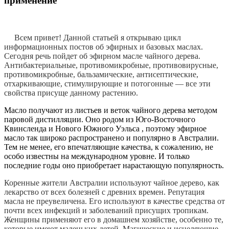
применение
Всем привет! Данной статьей я открываю цикл
информационных постов об эфирных и базовых маслах.
Сегодня речь пойдет об эфирном масле чайного дерева.
Антибактериальные, противомикробные, противовирусные,
противомикробные, бальзамические, антисептические,
отхаркивающие, стимулирующие и потогонные — все эти
свойства присуще данному растению.
Масло получают из листьев и веток чайного дерева методом
паровой дистилляции. Оно родом из Юго-Восточного
Квинсленда и Нового Южного Уэльса , поэтому эфирное
масло так широко распространено и популярно в Австралии.
Тем не менее, его впечатляющие качества, к сожалению, не
особо известны на международном уровне. И только
последние годы оно приобретает нарастающую популярность.
Коренные жители Австралии используют чайное дерево, как
лекарство от всех болезней с древних времен. Репутация
масла не преувеличена. Его используют в качестве средства от
почти всех инфекций и заболеваний присущих тропикам.
Женщины применяют его в домашнем хозяйстве, особенно те,
которые имеют маленьких детей. Магические и исцеляющие