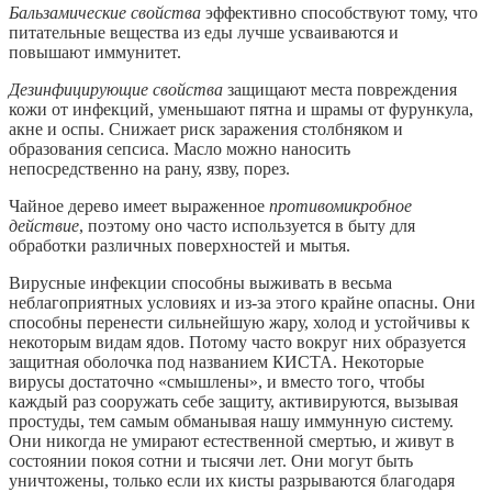
Бальзамические свойства
эффективно способствуют тому, что
питательные вещества из еды лучше усваиваются и
повышают иммунитет.
Дезинфицирующие свойства
защищают места повреждения
кожи от инфекций, уменьшают пятна и шрамы от фурункула,
акне и оспы. Снижает риск заражения столбняком и
образования сепсиса. Масло можно наносить
непосредственно на рану, язву, порез.
Чайное дерево имеет выраженное
противомикробное
действие
, поэтому оно часто используется в быту для
обработки различных поверхностей и мытья.
Вирусные инфекции способны выживать в весьма
неблагоприятных условиях и из-за этого крайне опасны. Они
способны перенести сильнейшую жару, холод и устойчивы к
некоторым видам ядов. Потому часто вокруг них образуется
защитная оболочка под названием КИСТА. Некоторые
вирусы достаточно «смышлены», и вместо того, чтобы
каждый раз сооружать себе защиту, активируются, вызывая
простуды, тем самым обманывая нашу иммунную систему.
Они никогда не умирают естественной смертью, и живут в
состоянии покоя сотни и тысячи лет. Они могут быть
уничтожены, только если их кисты разрываются благодаря