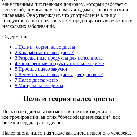
единственным питательным подходом, который работает с
генетикой, помогая нам оставаться худыми, энергичными и
сильными. Она утверждает, что употребление в пищу
продуктов наших предков может предотвратить возможности
нескольких заболеваний.
Содержание
1
Цель и теория палео диеты
2
Как работает палео диета?
3
Разрешенные продукты для палео диеты
4
Запрещенные продукты при палео диете
5
Простые палео закуски
6
В чем польза палео диеты для здоровья?
7
Палео диета: меню
8
Минусы палео диеты
Цель и теория палео диеты
Цель палео диеты заключается в предотвращении и
контролировании многих “болезней цивилизации”, как
болезни сердца, рак и диабет.
Палео диета, известная также как диета пещерного человека,