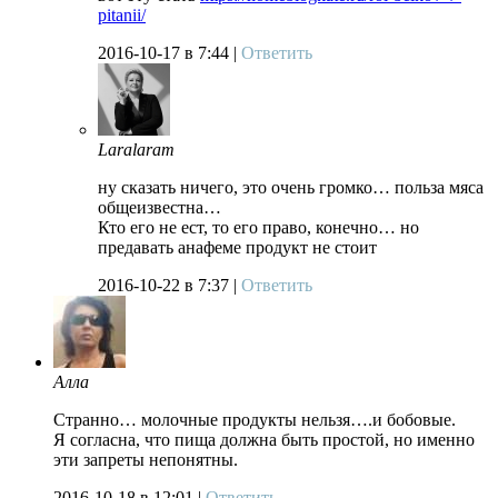
pitanii/
2016-10-17
в 7:44 |
Ответить
Laralaram
ну сказать ничего, это очень громко… польза мяса
общеизвестна…
Кто его не ест, то его право, конечно… но
предавать анафеме продукт не стоит
2016-10-22
в 7:37 |
Ответить
Алла
Странно… молочные продукты нельзя….и бобовые.
Я согласна, что пища должна быть простой, но именно
эти запреты непонятны.
2016-10-18
в 12:01 |
Ответить