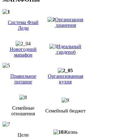
Организация
Система Флай
хранения
Леди
Идеальный
Новогодний
гардероб
марафон
Правильное
Организованная
питание
кухня
Семейные
Семейный бюджет
отношения
Жизнь
Цели