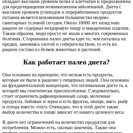
обладает высоким уровнем белка и клетчатки и предназначена
для предотвращения возникновения заболеваний. Диета с
высоким уровнем углеводов и переработанных продуктов
питания является виновником большинства медико-
санитарных условий сегодня. Около 10000 лет назад наш
рацион не содержал нездоровую пищу и макаронные изделия.
Таким образом, люди просто не знали о многих современных
болезнях. Сторонники палео диеты едят то, чем питались их
предки, занимаясь охотой и собирательством, то есть их
рацион состоял из белков животных и растений.
Как работает палео диета?
Она основана на принципе, что нельзя есть продукты,
которые не были в рационе у пещерных людей. Она основана
на фундаментальной концепции, что оптимальная диета та, к
которой мы генетически приспособлены. Следовательно,
стоит ограничить рафинированный сахар, молочные
продукты, бобовые и зерна и есть фрукты, овощи, мясо, рыбу
и птицы вместо этого. Очевидно, что в этой диете также
выбор количества и пищи зависит от нашего целевого веса.
В диете нет ограничений на количество продуктов для
потребления. Можно есть, сколько захочешь. Также она
требует, постоянно отслеживать калории или питательные