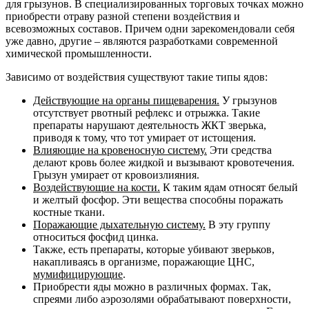
для грызунов. В специализированных торговых точках можно
приобрести отраву разной степени воздействия и
всевозможных составов. Причем одни зарекомендовали себя
уже давно, другие – являются разработками современной
химической промышленности.
Зависимо от воздействия существуют такие типы ядов:
Действующие на органы пищеварения.
У грызунов
отсутствует рвотный рефлекс и отрыжка. Такие
препараты нарушают деятельность ЖКТ зверька,
приводя к тому, что тот умирает от истощения.
Влияющие на кровеносную систему.
Эти средства
делают кровь более жидкой и вызывают кровотечения.
Грызун умирает от кровоизлияния.
Воздействующие на кости.
К таким ядам относят белый
и желтый фосфор. Эти вещества способны поражать
костные ткани.
Поражающие дыхательную систему.
В эту группу
относиться фосфид цинка.
Также, есть препараты, которые убивают зверьков,
накапливаясь в организме, поражающие ЦНС,
мумифицирующие
.
Приобрести яды можно в различных формах. Так,
спреями либо аэрозолями обрабатывают поверхности,