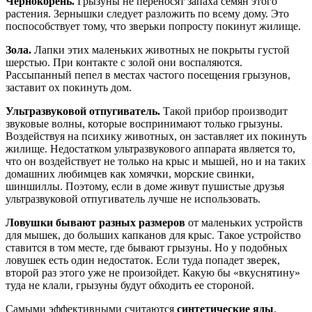
Чернокорень.
Грызуны не переносят запаха семян этого
растения. Зернышки следует разложить по всему дому. Это
поспособствует тому, что зверьки попросту покинут жилище.
Зола.
Лапки этих маленьких животных не покрыты густой
шерстью. При контакте с золой они воспаляются.
Рассыпанный пепел в местах частого посещения грызунов,
заставит ох покинуть дом.
Ультразвуковой отпугиватель.
Такой прибор производит
звуковые волны, которые воспринимают только грызуны.
Воздействуя на психику животных, он заставляет их покинуть
жилище. Недостатком ультразвукового аппарата является то,
что он воздействует не только на крыс и мышей, но и на таких
домашних любимцев как хомячки, морские свинки,
шиншиллы. Поэтому, если в доме живут пушистые друзья
ультразвуковой отпугиватель лучше не использовать.
Ловушки бывают разных размеров
от маленьких устройств
для мышек, до больших капканов для крыс. Такое устройство
ставится в том месте, где бывают грызуны. Но у подобных
ловушек есть один недостаток. Если туда попадет зверек,
второй раз этого уже не произойдет. Какую бы «вкуснятину»
туда не клали, грызуны будут обходить ее стороной.
Самыми эффективными считаются
синтетические яды
.