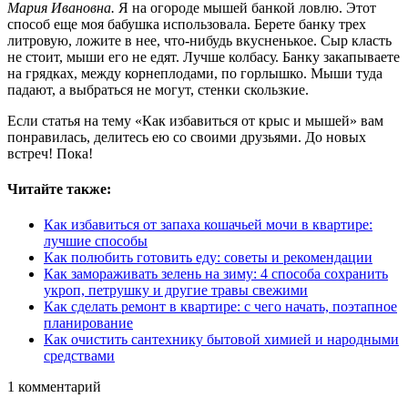
Мария Ивановна.
Я на огороде мышей банкой ловлю. Этот
способ еще моя бабушка использовала. Берете банку трех
литровую, ложите в нее, что-нибудь вкусненькое. Сыр класть
не стоит, мыши его не едят. Лучше колбасу. Банку закапываете
на грядках, между корнеплодами, по горлышко. Мыши туда
падают, а выбраться не могут, стенки скользкие.
Если статья на тему «Как избавиться от крыс и мышей» вам
понравилась, делитесь ею со своими друзьями. До новых
встреч! Пока!
Читайте также:
Как избавиться от запаха кошачьей мочи в квартире:
лучшие способы
Как полюбить готовить еду: советы и рекомендации
Как замораживать зелень на зиму: 4 способа сохранить
укроп, петрушку и другие травы свежими
Как сделать ремонт в квартире: с чего начать, поэтапное
планирование
Как очистить сантехнику бытовой химией и народными
средствами
1
комментарий