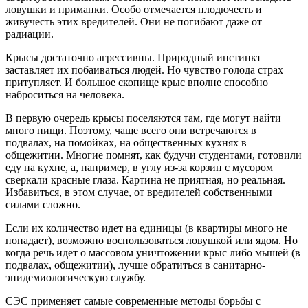
ловушки и приманки. Особо отмечается плодючесть и
живучесть этих вредителей. Они не погибают даже от
радиации.
Крысы достаточно агрессивны. Природный инстинкт
заставляет их побаиваться людей. Но чувство голода страх
притупляет. И большое скопище крыс вполне способно
наброситься на человека.
В первую очередь крысы поселяются там, где могут найти
много пищи. Поэтому, чаще всего они встречаются в
подвалах, на помойках, на общественных кухнях в
общежитии. Многие помнят, как будучи студентами, готовили
еду на кухне, а, например, в углу из-за корзин с мусором
сверкали красные глаза. Картина не приятная, но реальная.
Избавиться, в этом случае, от вредителей собственными
силами сложно.
Если их количество идет на единицы (в квартиры много не
попадает), возможно воспользоваться ловушкой или ядом. Но
когда речь идет о массовом уничтожении крыс либо мышей (в
подвалах, общежитии), лучше обратиться в санитарно-
эпидемиологическую службу.
СЭС применяет самые современные методы борьбы с