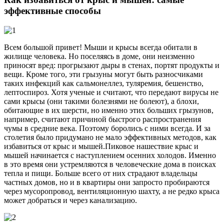
эффективные способы
Всем большой привет! Мыши и крысы всегда обитали в
жилище человека. Но поселяясь в доме, они неизменно
приносят вред: прогрызают дыры в стенах, портят продукты и
вещи. Кроме того, эти грызуны могут быть разносчиками
таких инфекций как сальмонеллез, туляремия, бешенство,
лептоспироз. Хотя ученые и считают, что передают вирусы не
сами крысы (они такими болезнями не болеют), а блохи,
обитающие в их шерсти, но именно этих больших грызунов,
например, считают причиной быстрого распространения
чумы в средние века. Поэтому боролись с ними всегда. И за
столетия было придумано не мало эффективных методов, как
избавиться от крыс и мышей.
Пиковое нашествие крыс и
мышей начинается с наступлением осенних холодов. Именно
в это время они устремляются в человеческие дома в поисках
тепла и пищи. Больше всего от них страдают владельцы
частных домов, но и в квартиры они запросто пробираются
через мусоропровод, вентиляционную шахту, а не редко крыса
может добраться и через канализацию.