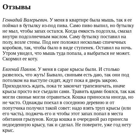
Отзывы
Геннадий Валерьевич.
У меня в квартире была мышь, так я ее
поймал в бутылку из-под пива. Само пиво выпил, но бутылку
не мыл, чтобы запах остался. Когда емкость подсохла, смазал
внутри подсолнечным маслом. Саму бутылку поставил на
полу, возле стены. Под нее положил несколько спичечных
коробков, так, чтобы было в виде ступенек. Оставил на ночь.
Утром увидел, что мышь туда попала, а выбраться не может.
Скормил ее коту.
Евгений Павлов.
У меня в сарае крысы были. И столько
развелось, что жуть! Бывало, свиньям есть даю, так они под
потолком на выступе сидят, ждут пока я дверь закрою.
Приходилось ждать, пока те закончат трапезничать, иначе
крысы просто все съедали сами. Травить ядами боялся, так как
могли свиньи могли отравиться. Кошка приносила иногда, но
не часто. Однажды поехал в соседнюю деревню и от
попутчика получил такой совет: надо взять труп крысы (или
его часть), поджечь его и чтобы этот запах попал в места
обитания грызунов. Когда кошка в очередной раз принесла
недоеденную крысу, так и сделал. Не поверите, уже год нету
крыс.