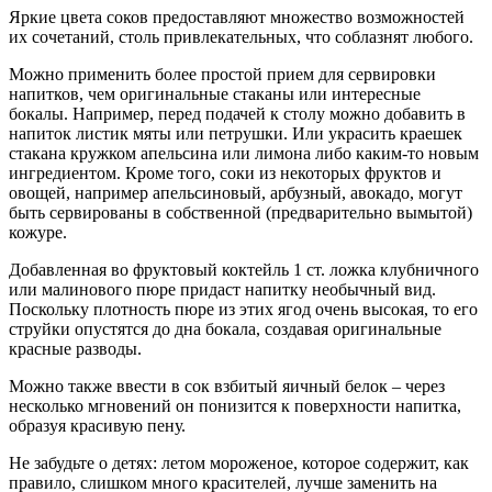
Яркие цвета соков предоставляют множество возможностей
их сочетаний, столь привлекательных, что соблазнят любого.
Можно применить более простой прием для сервировки
напитков, чем оригинальные стаканы или интересные
бокалы. Например, перед подачей к столу можно добавить в
напиток листик мяты или петрушки. Или украсить краешек
стакана кружком апельсина или лимона либо каким-то новым
ингредиентом. Кроме того, соки из некоторых фруктов и
овощей, например апельсиновый, арбузный, авокадо, могут
быть сервированы в собственной (предварительно вымытой)
кожуре.
Добавленная во фруктовый коктейль 1 ст. ложка клубничного
или малинового пюре придаст напитку необычный вид.
Поскольку плотность пюре из этих ягод очень высокая, то его
струйки опустятся до дна бокала, создавая оригинальные
красные разводы.
Можно также ввести в сок взбитый яичный белок – через
несколько мгновений он понизится к поверхности напитка,
образуя красивую пену.
Не забудьте о детях: летом мороженое, которое содержит, как
правило, слишком много красителей, лучше заменить на