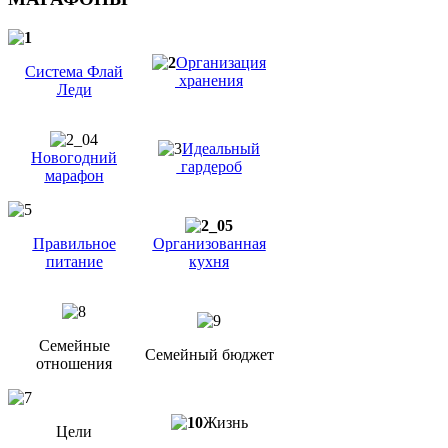
Организация
Система Флай
хранения
Леди
Идеальный
Новогодний
гардероб
марафон
Правильное
Организованная
питание
кухня
Семейные
Семейный бюджет
отношения
Жизнь
Цели