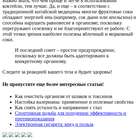
Важно знать, что чем проще и легче в использовании
коктейли, тем лучше. Да, и еще – в соответствии с
традиционной китайской медицины многие фруктовые соки
обладают энергией инь (например, сок дыни или апельсина) и
способны нарушить равновесие в организме, поскольку
перегружают селезенку и не благоприятствуют ее работе. С
этой точки зрения наиболее полезны яблочный и морковный
соки.
И последний совет – простое предупреждение,
поскольку все должны быть адаптировано к
конкретному организму.
Следите за реакцией вашего тела и будьте здоровы!
Не пропустите еще более интересные статьи!
Как очистить организм от шлаков и токсинов
Настойка валерианы: применение и полезные свойства
Как снять усталость и напряжение с глаз
Спортивная ходьба для похудения: эффективность и
противопоказания
Электронная сигарета: вред и польза