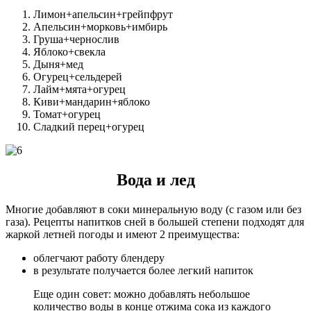
Лимон+апельсин+грейпфрут
Апельсин+морковь+имбирь
Груша+чернослив
Яблоко+свекла
Дыня+мед
Огурец+сельдерей
Лайм+мята+огурец
Киви+мандарин+яблоко
Томат+огурец
Сладкий перец+огурец
Вода и лед
Многие добавляют в соки минеральную воду (с газом или без
газа). Рецепты напитков сней в большей степени подходят для
жаркой летней погоды и имеют 2 преимущества:
облегчают работу блендеру
в результате получается более легкий напиток
Еще один совет: можно добавлять небольшое
количество воды в конце отжима сока из каждого