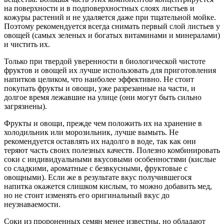
на поверхности и в подповерхностных слоях листьев и
кожуры растений и не удаляется даже при тщательной мойке.
Поэтому рекомендуется всегда снимать первый слой листьев у
овощей (самых зеленых и богатых витаминами и минералами)
и чистить их.
Только при твердой уверенности в биологической чистоте
фруктов и овощей их лучше использовать для приготовления
напитков целиком, что наиболее эффективно. Не стоит
покупать фрукты и овощи, уже разрезанные на части, и
долгое время лежавшие на улице (они могут быть сильно
загрязнены).
Фрукты и овощи, прежде чем положить их на хранение в
холодильник или морозильник, лучше вымыть. Не
рекомендуется оставлять их надолго в воде, так как они
теряют часть своих полезных качеств. Полезно комбинировать
соки с индивидуальными вкусовыми особенностями (кислые
со сладкими, ароматные с безвкусными, фруктовые с
овощными). Если же в результате вкус получившегося
напитка окажется слишком кислым, то можно добавить мед,
но не стоит изменять его оригинальный вкус до
неузнаваемости.
Соки из пророненных семян менее известны, но обладают