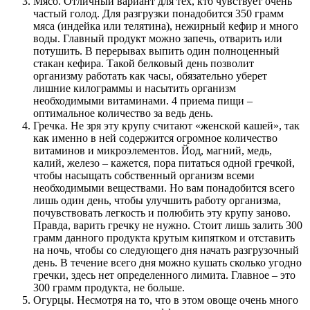
Мясо. Отличный вариант для тех, кто чувствует очень
частый голод. Для разгрузки понадобится 350 грамм
мяса (индейка или телятина), нежирный кефир и много
воды. Главный продукт можно запечь, отварить или
потушить. В перерывах выпить один полноценный
стакан кефира. Такой белковый день позволит
организму работать как часы, обязательно уберет
лишние килограммы и насытить организм
необходимыми витаминами. 4 приема пищи –
оптимальное количество за ведь день.
Гречка. Не зря эту крупу считают «женской кашей», так
как именно в ней содержится огромное количество
витаминов и микроэлементов. Йод, магний, медь,
калий, железо – кажется, пора питаться одной гречкой,
чтобы насыщать собственный организм всеми
необходимыми веществами. Но вам понадобится всего
лишь один день, чтобы улучшить работу организма,
почувствовать легкость и полюбить эту крупу заново.
Правда, варить гречку не нужно. Стоит лишь залить 300
грамм данного продукта крутым кипятком и отставить
на ночь, чтобы со следующего дня начать разгрузочный
день. В течение всего дня можно кушать сколько угодно
гречки, здесь нет определенного лимита. Главное – это
300 грамм продукта, не больше.
Огурцы. Несмотря на то, что в этом овоще очень много