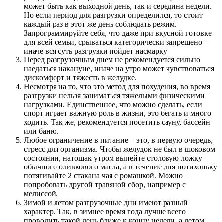
может быть как выходной день, так и середина недели.
Но если период для разгрузки определился, то стоит
каждый раз в этот же день соблюдать режим.
Запрограммируйте себя, что даже при вкусной готовке
для всей семьи, срываться категорически запрещено –
иначе вся суть разгрузки пойдет насмарку.
Перед разгрузочным днем не рекомендуется сильно
наедаться накануне, иначе на утро может чувствоваться
дискомфорт и тяжесть в желудке.
Несмотря на то, что это метод для похудения, во время
разгрузки нельзя заниматься тяжелыми физическими
нагрузками. Единственное, что можно сделать, если
спорт играет важную роль в жизни, это бегать и много
ходить. Так же, рекомендуется посетить сауну, бассейн
или баню.
Любое ограничение в питание – это, в первую очередь,
стресс для организма. Чтобы желудок не был в шоковом
состоянии, натощак утром выпейте столовую ложку
обычного оливкового масла, а в течение дня потихоньку
потягивайте 2 стакана чая с ромашкой. Можно
попробовать другой травяной сбор, например с
мелиссой.
Зимой и летом разгрузочные дни имеют разный
характер. Так, в зимнее время года лучше всего
проводить такой день ближе к концу недели, а летом,