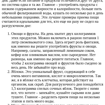
дня. Даже если питание и продукты отличаются друг от друга,
но система одна и та же. Главное – употреблять продукты с
низким содержанием жирности и калорийности, больше пить
обычной фильтрованной воды, кушать по несколько раз в день
небольшими порциями. Эти лучшие примеры приема пищи
считаются идеальными для тех, кто еще ни разу не сидел на
разгрузочном дне:
Овощи и фрукты. На день хватит двух килограммов
этих продуктов. Можно включить в рацион питания 1
литр свежевыжатого сока. Здесь играет роль фантазия,
как именно вы решите употреблять фрукты и овощи.
Например, салаты, заправленный лимонным соком,
кефир или оливковым маслом, или сыроедение. Нет
разницы, как именно вы решите питаться. Главное,
чтобы 2 килограмма овощей и фруктов было съедено за
весь день. Не забывайте про воду.
Яблоки. Это уникальный фрукт, содержащий в себе
очень много витаминов, кислот и микроэлементов. Так
же, я в яблоке есть клетчатка, которая действует на
организм, как скраб. Для разгрузочного дня понадобится
1,5 килограмма спелых сочных яблок. Творите с ними
все, что хотите – запекайте, кушайте сырыми или даже
тушите. Главное – разделить прием пищи на несколько
этапов и пить много воды.