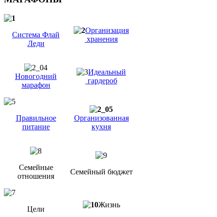
Организация
Система Флай
хранения
Леди
Идеальный
Новогодний
гардероб
марафон
Правильное
Организованная
питание
кухня
Семейные
Семейный бюджет
отношения
Жизнь
Цели