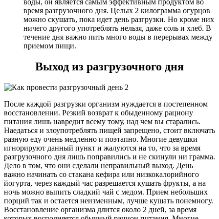
воды, он является самым эффективным продуктом во
время разгрузочного дня. Целых 2 килограмма огурцов
можно скушать, пока идет день разгрузки. Но кроме них
ничего другого употреблять нельзя, даже соль и хлеб. В
течение дня важно пить много воды в перерывах между
приемом пищи.
Выход из разгрузочного дня
После каждой разгрузки организм нуждается в постепенном
восстановлении. Резкий возврат к обыденному рациону
питания лишь навредит всему тому, над чем вы старались.
Наедаться и злоупотреблять пищей запрещено, стоит включать
разную еду очень медленно и поэтапно. Многие девушки
игнорируют данный пункт и жалуются на то, что за время
разгрузочного дня лишь поправились и не скинули ни грамма.
Дело в том, что они сделали неправильный выход. День
важно начинать со стакана кефира или низкокалорийного
йогурта, через каждый час разрешается кушать фрукты, а на
ночь можно выпить сладкий чай с медом. Прием небольших
порций так и остается неизменным, лучше кушать понемногу.
Восстановление организма длится около 2 дней, за время
которых восполняется обычный рацион питания. Многие