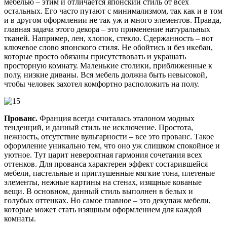
мебелью – этим и отличается японский стиль от всех
остальных. Его часто путают с минимализмом, так как и в том
и в другом оформлении не так уж и много элементов. Правда,
главная задача этого декора – это применение натуральных
тканей. Например, лен, хлопок, стекло. Сдержанность – вот
ключевое слово японского стиля. Не обойтись и без икебан,
которые просто обязаны присутствовать и украшать
просторную комнату. Маленькие столики, приближенные к
полу, низкие диваны. Вся мебель должна быть невысокой,
чтобы человек захотел комфортно расположить на полу.
Прованс.
Франция всегда считалась эталоном модных
тенденций, и данный стиль не исключение. Простота,
нежность, отсутствие вульгарности – все это прованс. Такое
оформление уникально тем, что оно уж слишком спокойное и
уютное. Тут царит невероятная гармония сочетания всех
оттенков. Для прованса характерен эффект состарившейся
мебели, пастельные и приглушенные мягкие тона, плетеные
элементы, нежные картины на стенах, изящные кованые
вещи. В основном, данный стиль выполнен в белых и
голубых оттенках. Но самое главное – это декупаж мебели,
которые может стать изящным оформлением для каждой
комнаты.