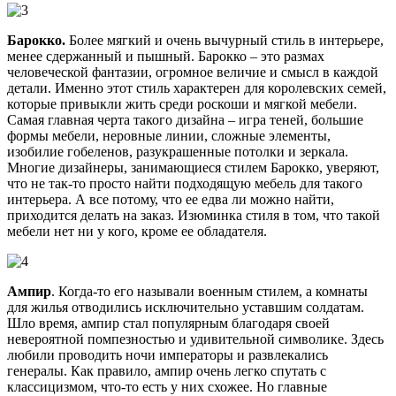
Барокко.
Более мягкий и очень вычурный стиль в интерьере,
менее сдержанный и пышный. Барокко – это размах
человеческой фантазии, огромное величие и смысл в каждой
детали. Именно этот стиль характерен для королевских семей,
которые привыкли жить среди роскоши и мягкой мебели.
Самая главная черта такого дизайна – игра теней, большие
формы мебели, неровные линии, сложные элементы,
изобилие гобеленов, разукрашенные потолки и зеркала.
Многие дизайнеры, занимающиеся стилем Барокко, уверяют,
что не так-то просто найти подходящую мебель для такого
интерьера. А все потому, что ее едва ли можно найти,
приходится делать на заказ. Изюминка стиля в том, что такой
мебели нет ни у кого, кроме ее обладателя.
Ампир
. Когда-то его называли военным стилем, а комнаты
для жилья отводились исключительно уставшим солдатам.
Шло время, ампир стал популярным благодаря своей
невероятной помпезностью и удивительной символике. Здесь
любили проводить ночи императоры и развлекались
генералы. Как правило, ампир очень легко спутать с
классицизмом, что-то есть у них схожее. Но главные