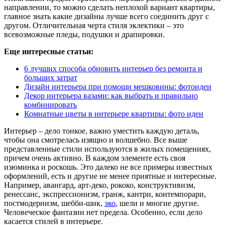
направлении, то можно сделать неплохой вариант квартиры,
главное знать какие дизайны лучше всего соединить друг с
другом. Отличительная черта стиля эклектики – это
всевозможные пледы, подушки и драпировки.
Еще интересные статьи:
6 лучших способа обновить интерьер без ремонта и
больших затрат
Дизайн интерьера при помощи мешковины: фотоидеи
Декор интерьера вазами: как выбрать и правильно
комбинировать
Комнатные цветы в интерьере квартиры: фото идеи
Интерьер – дело тонкое, важно уместить каждую деталь,
чтобы она смотрелась изящно и волшебно. Все выше
представленные стили используются в жилых помещениях,
причем очень активно. В каждом элементе есть своя
изюминка и роскошь. Это далеко не все примеры известных
оформлений, есть и другие не менее приятные и интересные.
Например, авангард, арт-деко, рококо, конструктивизм,
ренессанс, экспрессионизм, гранж, кантри, контемпорари,
постмодернизм, шебби-шик,
эко
, шели и многие другие.
Человеческое фантазии нет предела. Особенно, если дело
касается стилей в интерьере.