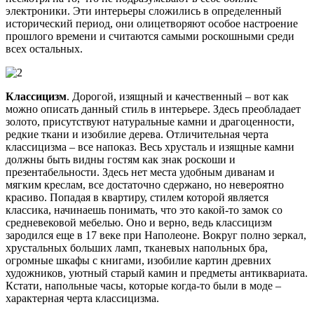
электроники. Эти интерьеры сложились в определенный
исторический период, они олицетворяют особое настроение
прошлого времени и считаются самыми роскошными среди
всех остальных.
Классицизм
. Дорогой, изящный и качественный – вот как
можно описать данный стиль в интерьере. Здесь преобладает
золото, присутствуют натуральные камни и драгоценности,
редкие ткани и изобилие дерева. Отличительная черта
классицизма – все напоказ. Весь хрусталь и изящные камни
должны быть видны гостям как знак роскоши и
презентабельности. Здесь нет места удобным диванам и
мягким креслам, все достаточно сдержано, но невероятно
красиво. Попадая в квартиру, стилем которой является
классика, начинаешь понимать, что это какой-то замок со
средневековой мебелью. Оно и верно, ведь классицизм
зародился еще в 17 веке при Наполеоне. Вокруг полно зеркал,
хрустальных больших ламп, тканевых напольных бра,
огромные шкафы с книгами, изобилие картин древних
художников, уютный старый камин и предметы антиквариата.
Кстати, напольные часы, которые когда-то были в моде –
характерная черта классицизма.