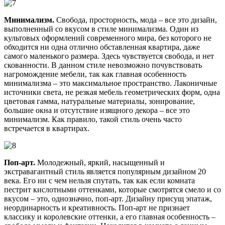
Минимализм.
Свобода, просторность, мода – все это дизайн,
выполненный со вкусом в стиле минимализма. Один из
культовых оформлений современного мира, без которого не
обходится ни одна отлично обставленная квартира, даже
самого маленького размера. Здесь чувствуется свобода, и нет
скованности. В данном стиле невозможно почувствовать
нагромождение мебели, так как главная особенность
минимализма – это максимальное пространство. Лаконичные
источники света, не резкая мебель геометрических форм, одна
цветовая гамма, натуральные материалы, зонирование,
большие окна и отсутствие изящного декора – все это
минимализм. Как правило, такой стиль очень часто
встречается в квартирах.
Поп-арт.
Молодежный, яркий, насыщенный и
экстравагантный стиль является популярным дизайном 20
века. Его ни с чем нельзя спутать, так как если комната
пестрит кислотными оттенками, которые смотрятся смело и со
вкусом – это, однозначно, поп-арт. Дизайну присущ эпатаж,
неординарность и креативность. Поп-арт не признает
классику и королевские оттенки, а его главная особенность –