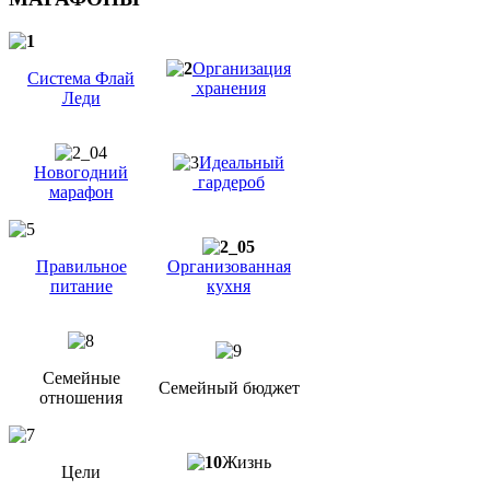
Организация
Система Флай
хранения
Леди
Идеальный
Новогодний
гардероб
марафон
Правильное
Организованная
питание
кухня
Семейные
Семейный бюджет
отношения
Жизнь
Цели