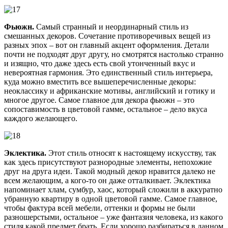
Фьюжн.
Самый странный и неординарный стиль из
смешанных декоров. Сочетание противоречивых вещей из
разных эпох – вот он главный акцент оформления. Детали
почти не подходят друг другу, но смотрятся настолько странно
и изящно, что даже здесь есть свой утонченный вкус и
невероятная гармония. Это единственный стиль интерьера,
куда можно вместить все вышеперечисленные декоры:
неоклассику и африканские мотивы, английский и готику и
многое другое. Самое главное для декора фьюжн – это
сопоставимость в цветовой гамме, остальное – дело вкуса
каждого желающего.
Эклектика.
Этот стиль относят к настоящему искусству, так
как здесь присутствуют разнородные элементы, непохожие
друг на друга идеи. Такой модный декор нравится далеко не
всем желающим, а кого-то он даже отталкивает. Эклектика
напоминает хлам, сумбур, хаос, который сложили в аккуратно
убранную квартиру в одной цветовой гамме. Самое главное,
чтобы фактура всей мебели, оттенки и формы не были
разношерстыми, остальное – уже фантазия человека, из какого
стиля какой предмет брать. Если хорошо разбираться в данном