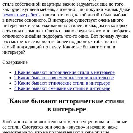
стиле собственной квартиры важно задуматься еще до того,
как будет куплена мебель, а именно – до покупки жилья. Даже
ремонтные работы
зависят от того, какой дизайн был выбран
в качестве основного. В интерьере существует очень много
интересных и завораживающих стилей, в каждом из которых
есть своя изюминка. Очень сложно среди такого многообразия
отличного дизайна подобрать что-то одно. Вот почему лучше
рассмотреть все варианты более подробно, чтобы найти
самый подходящий по вкусу. Какие же бывают стили в
интерьере?
Содержание
1
Какие бывают исторические стили в интерьере
2
Какие бывают современные стили в интерьере
3
Какие бывают этнические стили в интерьере
4
Какие бывают смешанные стили в интерьере
Какие бывают исторические стили
в интерьере
Любая эпоха привлекательна тем, что существовали главные
ее стили. Смотрятся они очень «вкусно» и изящно, даже
несмотря на то, что не подразумевают в себе обилие