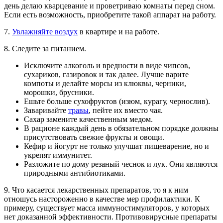
день делаю кварцевание и проветриваю комнаты перед сном.
Если есть возможность, приобретите такой аппарат на работу.
7.
Увлажняйте воздух
в квартире и на работе.
8. Следите за питанием.
Исключите алкоголь и вредности в виде чипсов,
сухариков, газировок и так далее. Лучше варите
компоты и делайте морсы из клюквы, черники,
морошки, брусники.
Ешьте больше сухофруктов (изюм, курагу, чернослив).
Заваривайте
травы
, пейте их вместо чая.
Сахар замените качественным медом.
В рационе каждый день в обязательном порядке должны
присутствовать свежие фрукты и овощи.
Кефир и йогурт не только улучшат пищеварение, но и
укрепят иммунитет.
Разложите по дому резаный чеснок и лук. Они являются
природными антибиотиками.
9. Что касается лекарственных препаратов, то я к ним
отношусь настороженно в качестве мер профилактики. К
примеру, существует масса иммуностимуляторов, у которых
нет доказанной эффективности. Противовирусные препараты