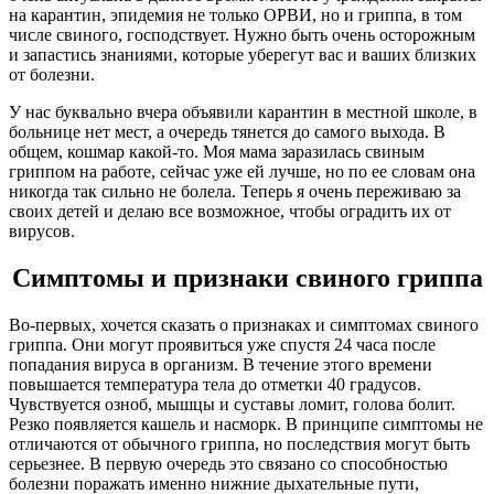
на карантин, эпидемия не только ОРВИ, но и гриппа, в том
числе свиного, господствует. Нужно быть очень осторожным
и запастись знаниями, которые уберегут вас и ваших близких
от болезни.
У нас буквально вчера объявили карантин в местной школе, в
больнице нет мест, а очередь тянется до самого выхода. В
общем, кошмар какой-то. Моя мама заразилась свиным
гриппом на работе, сейчас уже ей лучше, но по ее словам она
никогда так сильно не болела. Теперь я очень переживаю за
своих детей и делаю все возможное, чтобы оградить их от
вирусов.
Симптомы и признаки свиного гриппа
Во-первых, хочется сказать о признаках и симптомах свиного
гриппа. Они могут проявиться уже спустя 24 часа после
попадания вируса в организм. В течение этого времени
повышается температура тела до отметки 40 градусов.
Чувствуется озноб, мышцы и суставы ломит, голова болит.
Резко появляется кашель и насморк. В принципе симптомы не
отличаются от обычного гриппа, но последствия могут быть
серьезнее. В первую очередь это связано со способностью
болезни поражать именно нижние дыхательные пути,