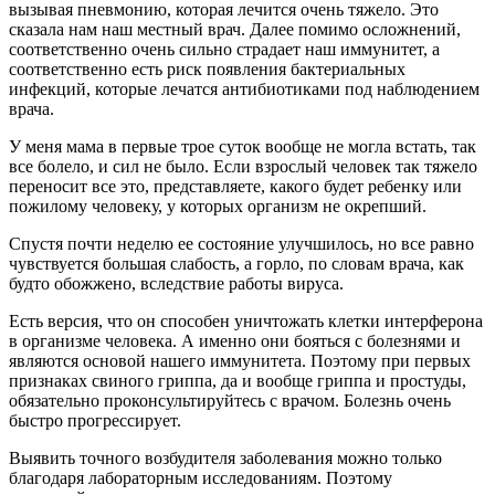
вызывая пневмонию, которая лечится очень тяжело. Это
сказала нам наш местный врач. Далее помимо осложнений,
соответственно очень сильно страдает наш иммунитет, а
соответственно есть риск появления бактериальных
инфекций, которые лечатся антибиотиками под наблюдением
врача.
У меня мама в первые трое суток вообще не могла встать, так
все болело, и сил не было. Если взрослый человек так тяжело
переносит все это, представляете, какого будет ребенку или
пожилому человеку, у которых организм не окрепший.
Спустя почти неделю ее состояние улучшилось, но все равно
чувствуется большая слабость, а горло, по словам врача, как
будто обожжено, вследствие работы вируса.
Есть версия, что он способен уничтожать клетки интерферона
в организме человека. А именно они бояться с болезнями и
являются основой нашего иммунитета. Поэтому при первых
признаках свиного гриппа, да и вообще гриппа и простуды,
обязательно проконсультируйтесь с врачом. Болезнь очень
быстро прогрессирует.
Выявить точного возбудителя заболевания можно только
благодаря лабораторным исследованиям. Поэтому