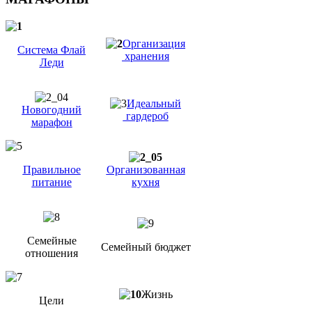
Организация
Система Флай
хранения
Леди
Идеальный
Новогодний
гардероб
марафон
Правильное
Организованная
питание
кухня
Семейные
Семейный бюджет
отношения
Жизнь
Цели