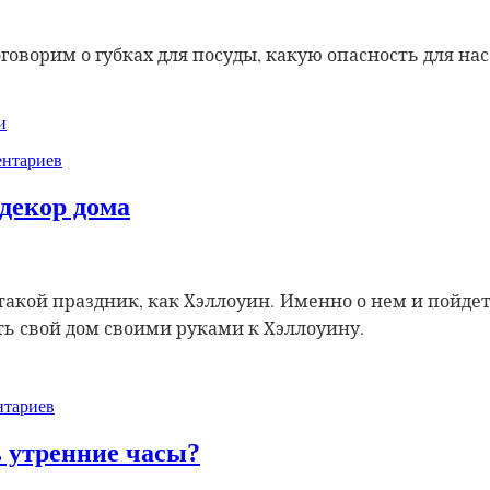
оговорим о губках для посуды, какую опасность для н
и
нтариев
декор дома
такой праздник, как Хэллоуин.
Именно о нем и пойдет 
ь свой дом своими руками к Хэллоуину.
тариев
ь утренние часы?