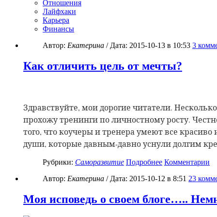
Отношения
Лайфхаки
Карьера
Финансы
Автор:
Екатерина
/ Дата:
2015-10-13
в 10:53
3
комме
Как отличить цель от мечты?
Здравствуйте, мои дорогие читатели. Нескольк
прохожу тренинги по личностному росту. Честно
того, что коучеры и тренера умеют все красиво
души, которые давным-давно уснули долгим кр
Рубрики:
Саморазвитие
Подробнее
Комментарии
Автор:
Екатерина
/ Дата:
2015-10-12
в 8:51
23
комме
Моя исповедь о своем блоге….. Нем