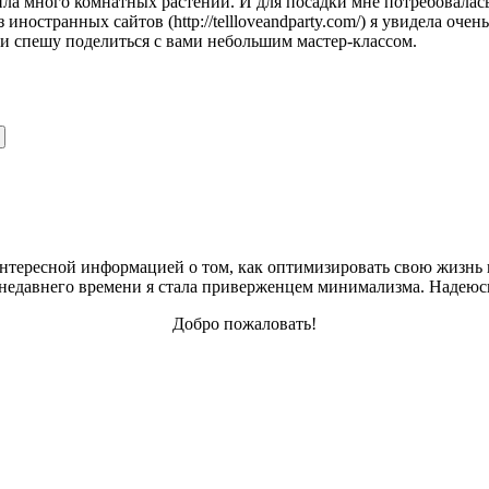
дила много комнатных растений. И для посадки мне потребовалас
иностранных сайтов (http://tellloveandparty.com/) я увидела оче
и спешу поделиться с вами небольшим мастер-классом.
интересной информацией о том, как оптимизировать свою жизнь в
С недавнего времени я стала приверженцем минимализма. Надеюсь
Добро пожаловать!