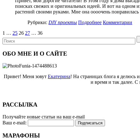
Привет, мои дорогие читатели! В этом году я дома выса
поисках свежих и оригинальных идеей. И вот на одном из 
растений своими руками. Мне она оооочень понравилась 
Рубрики:
DIY проекты
Подробнее
Комментарии
1
…
25
26
27
…
36
ОБО МНЕ И О САЙТЕ
Привет! Меня зовут
Екатерина
! На страницах блога я делюсь 
и время и так далее. 
РАССЫЛКА
Получайте новые статьи на ваш e-mail
Ваш e-mail:
МАРАФОНЫ