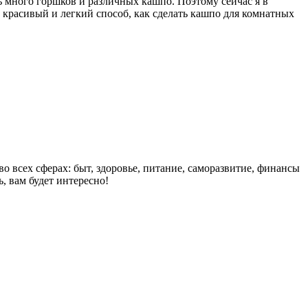
ь много горшков и различных кашпо. Поэтому сейчас я в
нь красивый и легкий способ, как сделать кашпо для комнатных
о всех сферах: быт, здоровье, питание, саморазвитие, финансы
, вам будет интересно!