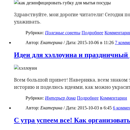
Здравствуйте, мои дорогие читатели! Сегодня п
ухаживать.
Рубрики:
Полезные советы
Подробнее
Комментари
Автор:
Екатерина
/ Дата:
2015-10-06
в 11:26
7
комме
Идеи для хэллоуина и праздничный 
Всем большой привет! Наверняка, всем знаком 
историю и поделюсь идеями, как можно украсит
Рубрики:
Интерьер дома
Подробнее
Комментарии
Автор:
Екатерина
/ Дата:
2015-10-03
в 6:45
6
коммен
С утра успеем все! Как организоват