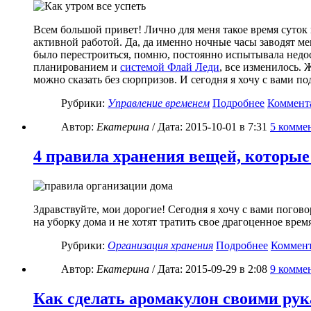
Всем большой привет! Лично для меня такое время суток 
активной работой. Да, да именно ночные часы заводят ме
было перестроиться, помню, постоянно испытывала недосы
планированием и
системой Флай Леди
, все изменилось. 
можно сказать без сюрпризов. И сегодня я хочу с вами п
Рубрики:
Управление временем
Подробнее
Коммент
Автор:
Екатерина
/ Дата:
2015-10-01
в 7:31
5
коммен
4 правила хранения вещей, которые
Здравствуйте, мои дорогие! Сегодня я хочу с вами погов
на уборку дома и не хотят тратить свое драгоценное вре
Рубрики:
Организация хранения
Подробнее
Коммен
Автор:
Екатерина
/ Дата:
2015-09-29
в 2:08
9
коммен
Как сделать аромакулон своими ру