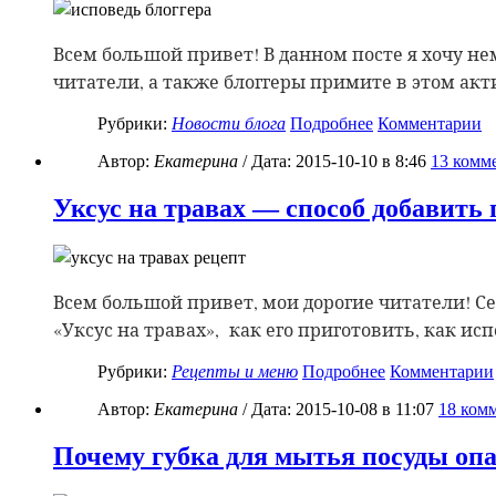
Всем большой привет! В данном посте я хочу немн
читатели, а также блоггеры примите в этом акт
Рубрики:
Новости блога
Подробнее
Комментарии
Автор:
Екатерина
/ Дата:
2015-10-10
в 8:46
13
комме
Уксус на травах — способ добавить
Всем большой привет, мои дорогие читатели! Се
«Уксус на травах», как его приготовить, как ис
Рубрики:
Рецепты и меню
Подробнее
Комментарии
Автор:
Екатерина
/ Дата:
2015-10-08
в 11:07
18
комм
Почему губка для мытья посуды опа