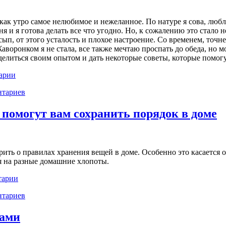
как утро самое нелюбимое и нежеланное. По натуре я сова, любл
ня и я готова делать все что угодно. Но, к сожалению это стало
п, от этого усталость и плохое настроение. Со временем, точн
Жаворонком я не стала, все также мечтаю проспать до обеда, но м
оделиться своим опытом и дать некоторые советы, которые помог
арии
тариев
 помогут вам сохранить порядок в доме
орить о правилах хранения вещей в доме. Особенно это касается
мя на разные домашние хлопоты.
тарии
тариев
ками