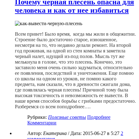
Почему черная плесень опасна для
человека и как от нее избавиться
Всем привет! Было время, когда мы жили в общежитии.
Строение было достаточно старое, изношенное,
несмотря на то, что недавно делали ремонт. На второй
год проживая, на одной из стен комнаты я заметила
черный налет, идущий из-под полов. Мысль тут же
мелькнула в голове, что это плесень. Конечно, это
заставило меня очень сильно задуматься, относительно
ее появления, последствий и уничтожения. Еще помню
со школы на одном из уроков, не помню какого
предмета, нам сказали, что в древности сжигали дома,
где появлялась черная плесень! Причиной тому была
высокая токсичность и невозможность ее вывести. В
наше время способов борьбы с грибками предостаточно.
Разберемся со всем поподробнее….
Рубрики:
Полезные советы
Подробнее
Комментарии
Автор:
Екатерина
/ Дата:
2015-06-27
в 5:27
2
комментария