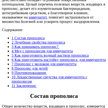
потенциалом. Целый перечень полезных веществ, входящих в
прополис, делает его изумительным бактерицидным,
антигрибковым средством, а благотворное влияние,
оказываемое на
иммунитет
, помогает застраховаться от
множества болезней или ускорить процесс выздоровления.
Содержание
1
Состав прополиса
2
Лечебные свойства прополиса
3
Как принимать прополис?
4
Мед с прополисом для иммунитета
5
Как приготовить водный раствор прополиса
6
Как приготовить настойку прополиса для иммунитета
7
Прополис с молоком для иммунитета
8
Прополис для детей
9
Противопоказания
10
Лекарственные средства для иммунитета с
прополисом
11
Заключение
Состав прополиса
Общее количество веществ, входящих в прополис, измеряется