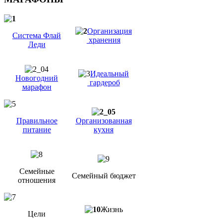
Организация
Система Флай
хранения
Леди
Идеальный
Новогодний
гардероб
марафон
Правильное
Организованная
питание
кухня
Семейные
Семейный бюджет
отношения
Жизнь
Цели