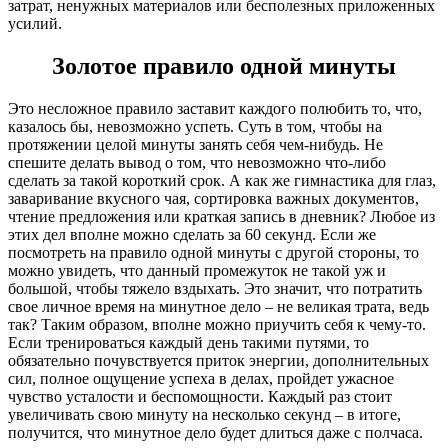
затрат, ненужных материалов или бесполезных приложенных
усилий.
Золотое правило одной минуты
Это несложное правило заставит каждого полюбить то, что,
казалось бы, невозможно успеть. Суть в том, чтобы на
протяжении целой минуты занять себя чем-нибудь. Не
спешите делать вывод о том, что невозможно что-либо
сделать за такой короткий срок. А как же гимнастика для глаз,
заваривание вкусного чая, сортировка важных документов,
чтение предложения или краткая запись в дневник? Любое из
этих дел вполне можно сделать за 60 секунд. Если же
посмотреть на правило одной минуты с другой стороны, то
можно увидеть, что данный промежуток не такой уж и
большой, чтобы тяжело вздыхать. Это значит, что потратить
свое личное время на минутное дело – не великая трата, ведь
так? Таким образом, вполне можно приучить себя к чему-то.
Если тренироваться каждый день такими путями, то
обязательно почувствуется приток энергии, дополнительных
сил, полное ощущение успеха в делах, пройдет ужасное
чувство усталости и беспомощности. Каждый раз стоит
увеличивать свою минуту на несколько секунд – в итоге,
получится, что минутное дело будет длиться даже с полчаса.