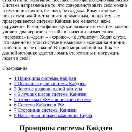
Система направлена на то, что совершенствовать себя можно
и нужно постоянно, без пауз, без отдыха. Кому-то может
показаться такой метод почти незаметным, но для тех, кто
придерживается системы Кайдзен все меняется, даже
окружение. Разбирая философское название по частям, можно
увидеть два иероглифа: «кай» в значении «изменение»,
«перемена» и «дзен» – «хорошо», «к лучшему». Ходят слухи,
что именно на этой системе возвысилась экономика Японии,
особенно после сложной Второй мировой войны. Как же
данной методике удается ломать стереотипы и погружать
людей в себя?
Содержание
1
Принципы системы Кайдзен
2
Основные цели системы Кайдзен
3
Золотое правило одной минуты
4
5 лучших шагов системы Кайдзен
5
5 ключевых «S» в японской системе
6
Система Кайдзен в РФ
7
Сторонник системы Кайдзен
8
Наглядный пример компании Toyota
Принципы системы Кайдзен