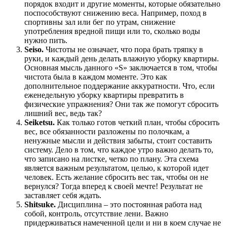
порядок входит и другие моменты, которые обязательно
поспособствуют снижению веса. Например, поход в
спортивны зал или бег по утрам, снижение
употребления вредной пищи или то, сколько воды
нужно пить.
Seiso.
Чистоты не означает, что пора брать тряпку в
руки, и каждый день делать влажную уборку квартиры.
Основная мысль данного «S» заключается в том, чтобы
чистота была в каждом моменте. Это как
дополнительное поддержание аккуратности. Что, если
еженедельную уборку квартиры превратить в
физические упражнения? Они так же помогут сбросить
лишний вес, ведь так?
Seiketsu.
Как только готов четкий план, чтобы сбросить
вес, все обязанности разложены по полочкам, а
ненужные мысли и действия забыты, стоит составить
систему. Дело в том, что каждое утро важно делать то,
что записано на листке, четко по плану. Эта схема
является важным результатом, целью, к которой идет
человек. Есть желание сбросить вес так, чтобы он не
вернулся? Тогда вперед к своей мечте! Результат не
заставляет себя ждать.
Shitsuke.
Дисциплина – это постоянная работа над
собой, контроль, отсутствие лени. Важно
придерживаться намеченной цели и ни в коем случае не