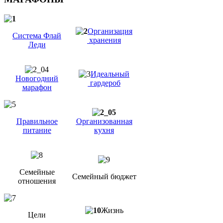
Организация
Система Флай
хранения
Леди
Идеальный
Новогодний
гардероб
марафон
Правильное
Организованная
питание
кухня
Семейные
Семейный бюджет
отношения
Жизнь
Цели