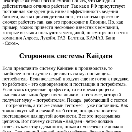
некоторые жители России смогли понять, что методика
действительно отлично работает. Так как в РФ присутствует
постоянная конкуренция, низкая эффективность ведения
бизнеса, малая производительность, то система просто не
сможет работать так, как это происходит в Японии. Но, как
пример, можно привести несколько известных компаний,
которые все-таки пользуются методикой, не смотря ни на что:
компания Алроса, Лукойл, ГАЗ, Балтика, КАМАЗ, Банк
«Союз».
Сторонник системы Кайдзен
Если представить систему Кайдзен в производстве, то
наиболее точно лучше нарисовать схему: поставщик-
потребитель. Если желаемый продукт еще не готов к продаже,
то работник – это одновременно и поставщик и потребитель.
Если взять отдельные профессии, то во время процесса
выпечки мельник будет поставщиком, а тестомес, который
получает муку – потребителем. Пекарь, работающий с тестом
– потребитель, а тот же самый тестомес – уже поставщик. Как
только вкусный и свежий хлеб готов, пекарь становится
поставщиком для другой должности. Все это неразрывная
цепочка. Вот почему система «Кайдзен» четко должна
отвечать качеству сделанного, никаких «осечек» не должно
быть. Это лучший способ, чтобы избежать брака в бизнесе.