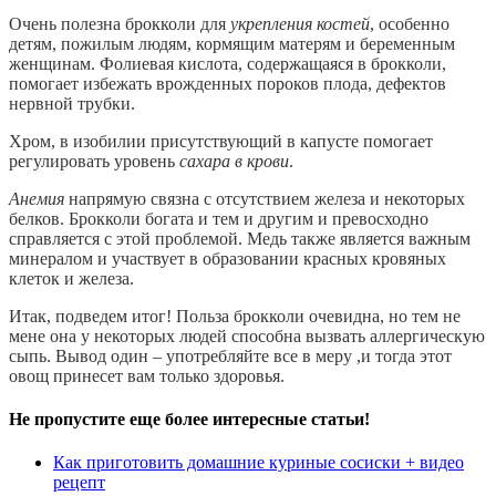
Очень полезна брокколи для
укрепления костей
, особенно
детям, пожилым людям, кормящим матерям и беременным
женщинам. Фолиевая кислота, содержащаяся в брокколи,
помогает избежать врожденных пороков плода, дефектов
нервной трубки.
Хром, в изобилии присутствующий в капусте помогает
регулировать уровень
сахара в крови
.
Анемия
напрямую связна с отсутствием железа и некоторых
белков. Брокколи богата и тем и другим и превосходно
справляется с этой проблемой. Медь также является важным
минералом и участвует в образовании красных кровяных
клеток и железа.
Итак, подведем итог! Польза брокколи очевидна, но тем не
мене она у некоторых людей способна вызвать аллергическую
сыпь. Вывод один – употребляйте все в меру ,и тогда этот
овощ принесет вам только здоровья.
Не пропустите еще более интересные статьи!
Как приготовить домашние куриные сосиски + видео
рецепт