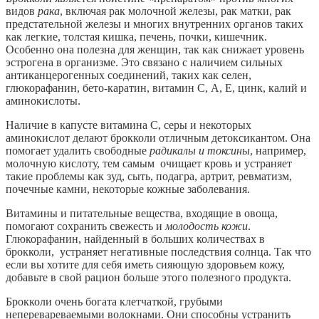
видов
рака
, включая рак молочной железы, рак матки, рак
предстательной железы и многих внутренних органов таких
как легкие, толстая кишка, печень, почки, кишечник.
Особенно она полезна для женщин, так как снижает уровень
эстрогена в организме. Это связано с наличием сильных
антиканцерогенных соединений, таких как селен,
глюкорафанин, бето-каратин, витамин С, А, Е, цинк, калий и
аминокислоты.
Наличие в капусте витамина С, серы и некоторых
аминокислот делают брокколи отличным детоксикантом. Она
помогает удалить свободные
радикалы и токсины
, например,
молочную кислоту, тем самым очищает кровь и устраняет
такие проблемы как зуд, сыть, подагра, артрит, ревматизм,
почечные камни, некоторые кожные заболевания.
Витамины и питательные вещества, входящие в овоща,
помогают сохранить свежесть и
молодость кожи
.
Глюкорафанин, найденный в больших количествах в
брокколи, устраняет негативные последствия солнца. Так что
если вы хотите для себя иметь сияющую здоровьем кожу,
добавьте в свой рацион больше этого полезного продукта.
Брокколи очень богата клетчаткой, грубыми
неперевареваемыми волокнами. Они способны устранить