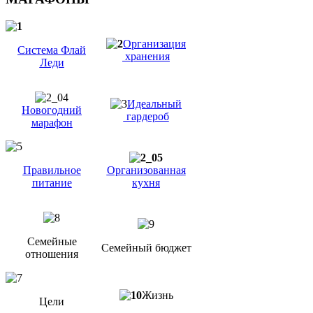
Организация
Система Флай
хранения
Леди
Идеальный
Новогодний
гардероб
марафон
Правильное
Организованная
питание
кухня
Семейные
Семейный бюджет
отношения
Жизнь
Цели