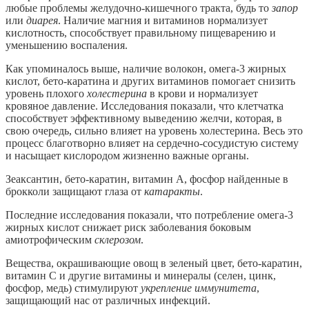
любые проблемы желудочно-кишечного тракта, будь то
запор
или
диарея
. Наличие магния и витаминов нормализует
кислотность, способствует правильному пищеварению и
уменьшению воспаления.
Как упоминалось выше, наличие волокон, омега-3 жирных
кислот, бето-каратина и других витаминов помогает снизить
уровень плохого
холестерина
в крови и нормализует
кровяное давление. Исследования показали, что клетчатка
способствует эффективному выведению желчи, которая, в
свою очередь, сильно влияет на уровень холестерина. Весь это
процесс благотворно влияет на сердечно-сосудистую систему
и насыщает кислородом жизненно важные органы.
Зеаксантин, бето-каратин, витамин А, фосфор найденные в
брокколи защищают глаза от
катаракты
.
Последние исследования показали, что потребление омега-3
жирных кислот снижает риск заболевания боковым
амиотрофическим
склерозом
.
Вещества, окрашивающие овощ в зеленый цвет, бето-каратин,
витамин С и другие витамины и минералы (селен, цинк,
фосфор, медь) стимулируют
укрепление иммунитета
,
защищающий нас от различных инфекций.